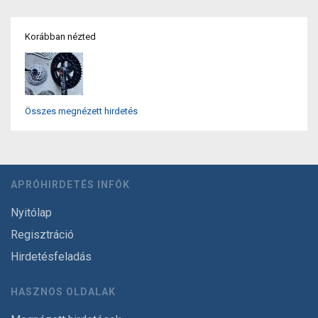
Korábban nézted
Összes megnézett hirdetés
APRÓHIRDETÉS INFÓK
Nyitólap
Regisztráció
Hirdetésfeladás
HASZNOS OLDALAK