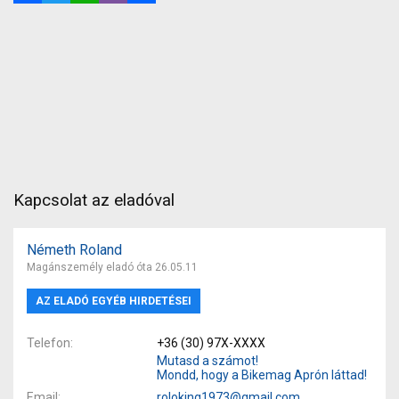
Kapcsolat az eladóval
Németh Roland
Magánszemély eladó óta 26.05.11
AZ ELADÓ EGYÉB HIRDETÉSEI
Telefon
+36 (30) 97X-XXXX
Mutasd a számot!
Mondd, hogy a Bikemag Aprón láttad!
Email
roloking1973@gmail.com