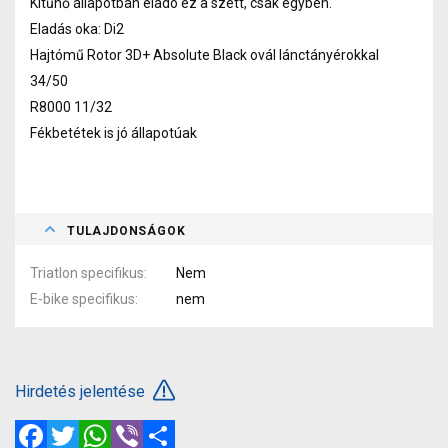
Kitűnő állapotban eladó ez a szett, csak egyben.
Eladás oka: Di2
Hajtómű Rotor 3D+ Absolute Black ovál lánctányérokkal
34/50
R8000 11/32
Fékbetétek is jó állapotúak
TULAJDONSÁGOK
Triatlon specifikus
Nem
E-bike specifikus
nem
Hirdetés jelentése
Facebook
Twitter
WhatsApp
Viber
Megosztás