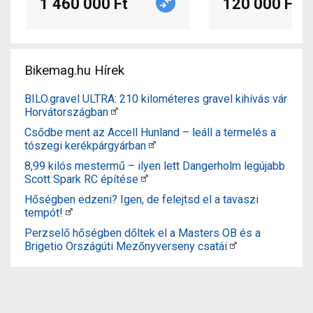
1 460 000 Ft
120 000 Ft
Bikemag.hu Hírek
BILO.gravel ULTRA: 210 kilométeres gravel kihívás vár
Horvátországban
Csődbe ment az Accell Hunland – leáll a termelés a
tószegi kerékpárgyárban
8,99 kilós mestermű – ilyen lett Dangerholm legújabb
Scott Spark RC építése
Hőségben edzeni? Igen, de felejtsd el a tavaszi
tempót!
Perzselő hőségben dőltek el a Masters OB és a
Brigetio Országúti Mezőnyverseny csatái