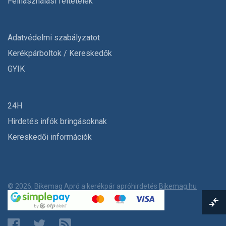
Felhasználási feltételek
Adatvédelmi szabályzatot
Kerékpárboltok / Kereskedők
GYIK
24H
Hirdetés infók bringásoknak
Kereskedői információk
© 2026, Bikemag Apró a kerékpár apróhirdetés
Bikemag.hu