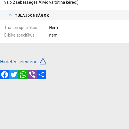
való 2 sebességes Alivio váltót ha kéred:)
TULAJDONSÁGOK
Triatlon specifikus
Nem
E-bike specifikus
nem
Hirdetés jelentése
Facebook
Twitter
WhatsApp
Viber
Megosztás