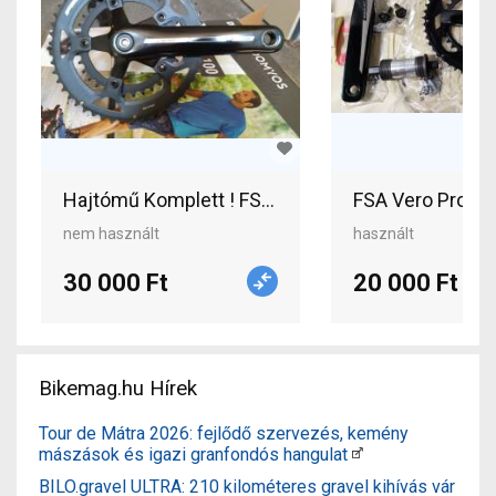
Hajtómű Komplett ! FSA VERO Országúti / Gravel 
FSA Vero Pro haj
nem használt
használt
30 000 Ft
20 000 Ft
Bikemag.hu Hírek
Tour de Mátra 2026: fejlődő szervezés, kemény
mászások és igazi granfondós hangulat
BILO.gravel ULTRA: 210 kilométeres gravel kihívás vár