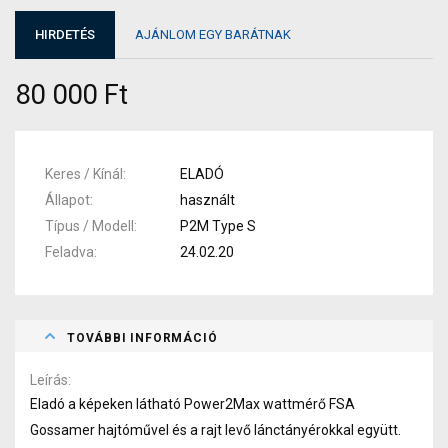
HIRDETÉS
AJÁNLOM EGY BARÁTNAK
80 000 Ft
Keres / Kínál
ELADÓ
Állapot
használt
Típus / Modell
P2M Type S
Feladva
24.02.20
TOVÁBBI INFORMÁCIÓ
Leírás
Eladó a képeken látható Power2Max wattmérő FSA
Gossamer hajtóművel és a rajt levő lánctányérokkal együtt.