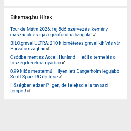
Bikemag.hu Hírek
Tour de Mátra 2026: fejlődő szervezés, kemény
mászások és igazi granfondós hangulat
BILO.gravel ULTRA: 210 kilométeres gravel kihívás vár
Horvátországban
Csődbe ment az Accell Hunland – leáll a termelés a
tószegi kerékpárgyárban
8,99 kilós mestermű – ilyen lett Dangerholm legújabb
Scott Spark RC építése
Hőségben edzeni? Igen, de felejtsd el a tavaszi
tempót!