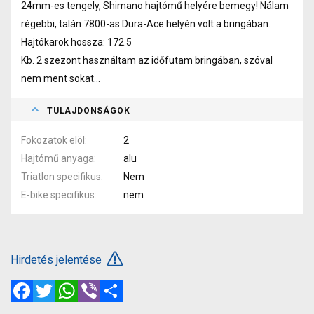
24mm-es tengely, Shimano hajtómű helyére bemegy! Nálam
régebbi, talán 7800-as Dura-Ace helyén volt a bringában.
Hajtókarok hossza: 172.5
Kb. 2 szezont használtam az időfutam bringában, szóval
nem ment sokat...
TULAJDONSÁGOK
Fokozatok elöl
2
Hajtómű anyaga
alu
Triatlon specifikus
Nem
E-bike specifikus
nem
Hirdetés jelentése
Facebook
Twitter
WhatsApp
Viber
Megosztás