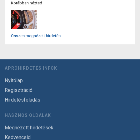
Korábban nézted
Összes megnézett hirdetés
APRÓHIRDETÉS INFÓK
Nyitólap
Regisztráció
Hirdetésfeladás
HASZNOS OLDALAK
Megnézett hirdetések
Kedvenceid