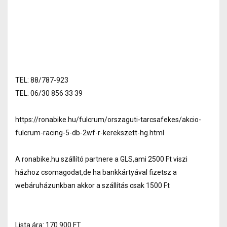
TEL: 88/787-923
TEL: 06/30 856 33 39
https://ronabike.hu/fulcrum/orszaguti-tarcsafekes/akcio-
fulcrum-racing-5-db-2wf-r-kerekszett-hg.html
A ronabike.hu szállító partnere a GLS,ami 2500 Ft viszi
házhoz csomagodat,de ha bankkártyával fizetsz a
webáruházunkban akkor a szállítás csak 1500 Ft
Lista ára: 170 900 FT