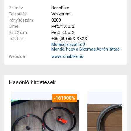
Boltnév
RonaBike
Település
Veszprém
Irányítószám
8200
Címe
Petőfi S. u. 2.
Bolt 2 cím
Petőfi S. u. 2.
Telefon
+36 (30) 85X-XXXX
Mutasd a számot!
Mondd, hogy a Bikemag Aprón láttad!
Weboldal
www.ronabike.hu
Hasonló hirdetések
-161900%