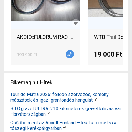
WTB Trail Boss 
19 000 Ft
190 900 Ft
Bikemag.hu Hírek
Tour de Mátra 2026: fejlődő szervezés, kemény
mászások és igazi granfondós hangulat
BILO.gravel ULTRA: 210 kilométeres gravel kihívás vár
Horvátországban
Csődbe ment az Accell Hunland – leáll a termelés a
tószegi kerékpárgyárban