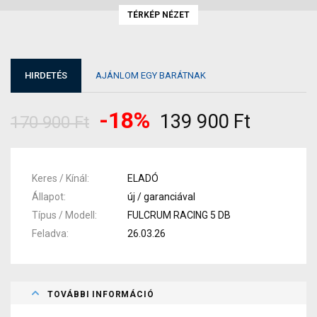
TÉRKÉP NÉZET
HIRDETÉS
AJÁNLOM EGY BARÁTNAK
-18%
139 900 Ft
170 900 Ft
Keres / Kínál
ELADÓ
Állapot
új / garanciával
Típus / Modell
FULCRUM RACING 5 DB
Feladva
26.03.26
TOVÁBBI INFORMÁCIÓ