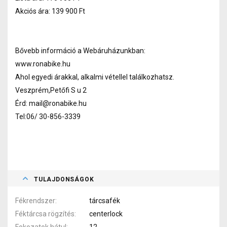
Akciós ára: 139 900 Ft
Bővebb információ a Webáruházunkban:
www.ronabike.hu
Ahol egyedi árakkal, alkalmi vétellel találkozhatsz.
Veszprém,Petőfi S u 2
Érd: mail@ronabike.hu
Tel:06/ 30-856-3339
TULAJDONSÁGOK
Fékrendszer
tárcsafék
Féktárcsa rögzítés
centerlock
Fokozatok hátul
12