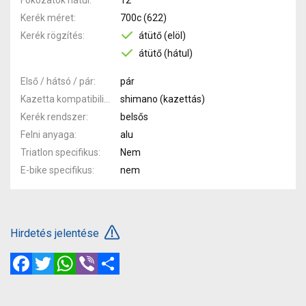
Kerék méret
700c (622)
Kerék rögzítés
átütő (elöl)
átütő (hátul)
Első / hátsó / pár
pár
Kazetta kompatibilitás
shimano (kazettás)
Kerék rendszer
belsős
Felni anyaga
alu
Triatlon specifikus
Nem
E-bike specifikus
nem
Hirdetés jelentése
Facebook
Twitter
WhatsApp
Viber
Megosztás