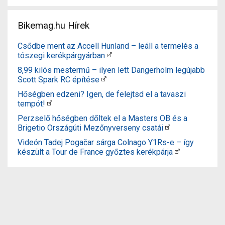
Bikemag.hu Hírek
Csődbe ment az Accell Hunland – leáll a termelés a
tószegi kerékpárgyárban
8,99 kilós mestermű – ilyen lett Dangerholm legújabb
Scott Spark RC építése
Hőségben edzeni? Igen, de felejtsd el a tavaszi
tempót!
Perzselő hőségben dőltek el a Masters OB és a
Brigetio Országúti Mezőnyverseny csatái
Videón Tadej Pogačar sárga Colnago Y1Rs-e – így
készült a Tour de France győztes kerékpárja