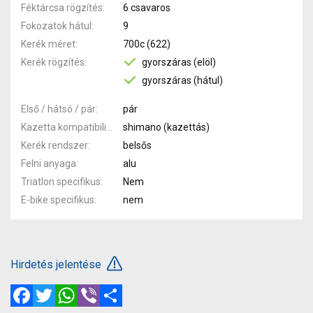
Féktárcsa rögzítés
6 csavaros
Fokozatok hátul
9
Kerék méret
700c (622)
Kerék rögzítés
gyorszáras (elöl)
gyorszáras (hátul)
Első / hátsó / pár
pár
Kazetta kompatibilitás
shimano (kazettás)
Kerék rendszer
belsős
Felni anyaga
alu
Triatlon specifikus
Nem
E-bike specifikus
nem
Hirdetés jelentése
Facebook
Twitter
WhatsApp
Viber
Megosztás