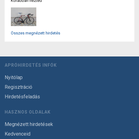
Korábban nézted
Összes megnézett hirdetés
APRÓHIRDETÉS INFÓK
Nyitólap
Regisztráció
Hirdetésfeladás
HASZNOS OLDALAK
Megnézett hirdetések
Kedvenceid