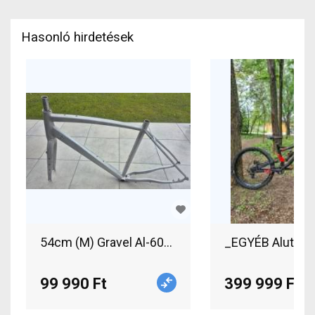
Hasonló hirdetések
54cm (M) Gravel Al-6061 T6 alumínium váz + villa 
99 990 Ft
399 999 Ft