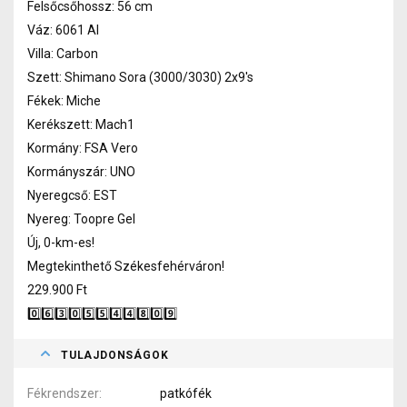
Felsőcsőhossz: 56 cm
Váz: 6061 Al
Villa: Carbon
Szett: Shimano Sora (3000/3030) 2x9's
Fékek: Miche
Kerékszett: Mach1
Kormány: FSA Vero
Kormányszár: UNO
Nyeregcső: EST
Nyereg: Toopre Gel
Új, 0-km-es!
Megtekinthető Székesfehérváron!
229.900 Ft
0️⃣6️⃣3️⃣0️⃣5️⃣5️⃣4️⃣4️⃣8️⃣0️⃣9️⃣
TULAJDONSÁGOK
Fékrendszer
patkófék