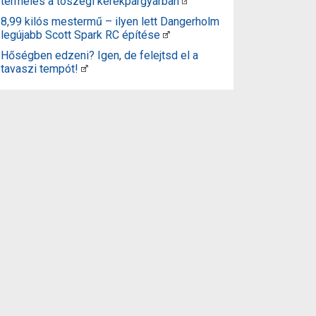
termelés a tószegi kerékpárgyárban
8,99 kilós mestermű – ilyen lett Dangerholm
legújabb Scott Spark RC építése
Hőségben edzeni? Igen, de felejtsd el a
tavaszi tempót!