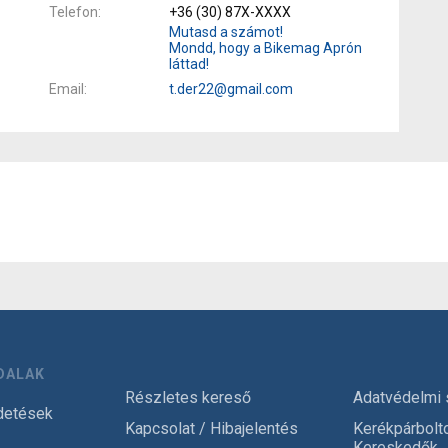
Telefon
+36 (30) 87X-XXXX
Mutasd a számot!
Mondd, hogy a Bikemag Aprón
láttad!
Email
t.der22@gmail.com
DALAK
Részletes kereső
Adatvédelmi 
detések
Kapcsolat / Hibajelentés
Kerékpárbolt
Kereskedők