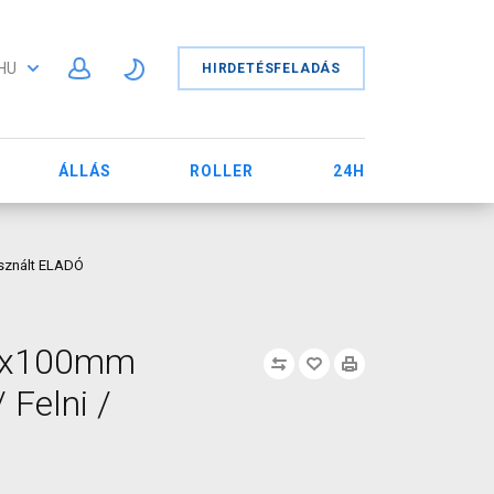
HU
HIRDETÉSFELADÁS
ÁLLÁS
ROLLER
24H
asznált ELADÓ
12x100mm
 Felni /