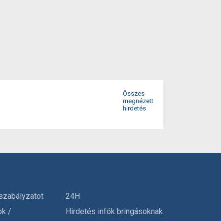
Összes
megnézett
hirdetés
szabályzatot
24H
ok /
Hirdetés infók bringásoknak