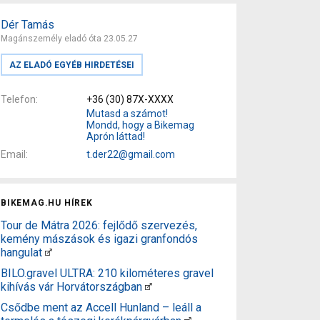
Dér Tamás
Magánszemély eladó óta 23.05.27
AZ ELADÓ EGYÉB HIRDETÉSEI
Telefon
+36 (30) 87X-XXXX
Mutasd a számot!
Mondd, hogy a Bikemag
Aprón láttad!
Email
t.der22@gmail.com
BIKEMAG.HU HÍREK
Tour de Mátra 2026: fejlődő szervezés,
kemény mászások és igazi granfondós
hangulat
BILO.gravel ULTRA: 210 kilométeres gravel
kihívás vár Horvátországban
Csődbe ment az Accell Hunland – leáll a