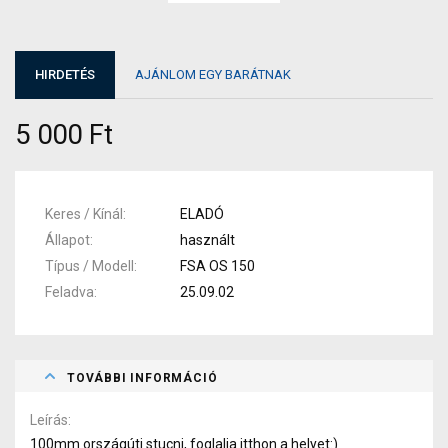
HIRDETÉS
AJÁNLOM EGY BARÁTNAK
5 000 Ft
Keres / Kínál
ELADÓ
Állapot
használt
Típus / Modell
FSA OS 150
Feladva
25.09.02
TOVÁBBI INFORMÁCIÓ
Leírás
100mm országúti stucni, foglalja itthon a helyet:)