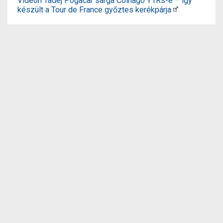
Videón Tadej Pogačar sárga Colnago Y1Rs-e – így
készült a Tour de France győztes kerékpárja