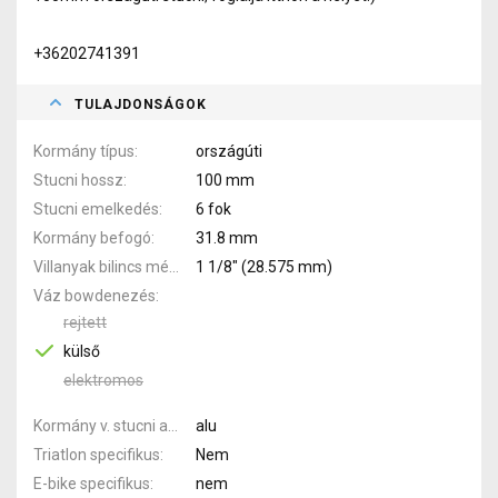
+36202741391
TULAJDONSÁGOK
Kormány típus
országúti
Stucni hossz
100 mm
Stucni emelkedés
6 fok
Kormány befogó
31.8 mm
Villanyak bilincs méret
1 1/8" (28.575 mm)
Váz bowdenezés
rejtett
külső
elektromos
Kormány v. stucni anyaga
alu
Triatlon specifikus
Nem
E-bike specifikus
nem