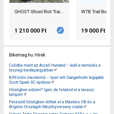
GHOST Ghost Riot Trail CF LC 150140 Full Party 
WTB Trail Boss 
1 210 000 Ft
19 000 Ft
Bikemag.hu Hírek
Csődbe ment az Accell Hunland – leáll a termelés a
tószegi kerékpárgyárban
8,99 kilós mestermű – ilyen lett Dangerholm legújabb
Scott Spark RC építése
Hőségben edzeni? Igen, de felejtsd el a tavaszi
tempót!
Perzselő hőségben dőltek el a Masters OB és a
Brigetio Országúti Mezőnyverseny csatái