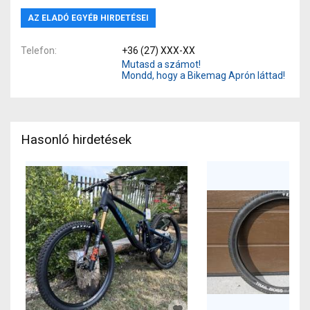
AZ ELADÓ EGYÉB HIRDETÉSEI
Telefon
+36 (27) XXX-XX
Mutasd a számot!
Mondd, hogy a Bikemag Aprón láttad!
Hasonló hirdetések