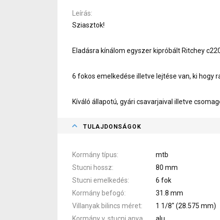
Leírás
Sziasztok!
Eladásra kínálom egyszer kipróbált Ritchey c22
6 fokos emelkedése illetve lejtése van, ki hogy rak
Kíváló állapotú, gyári csavarjaival illetve csom
TULAJDONSÁGOK
Kormány típus
mtb
Stucni hossz
80 mm
Stucni emelkedés
6 fok
Kormány befogó
31.8 mm
Villanyak bilincs méret
1 1/8" (28.575 mm)
Kormány v. stucni anyaga
alu