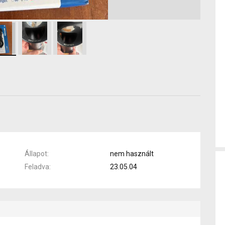
Állapot
nem használt
Feladva
23.05.04