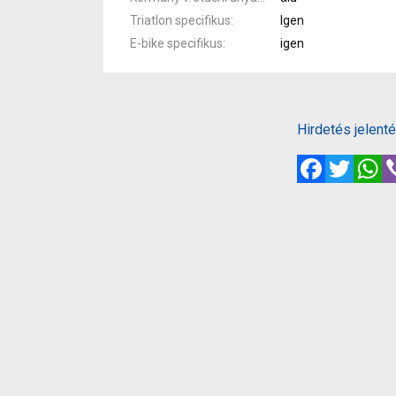
Triatlon specifikus
Igen
E-bike specifikus
igen
Hirdetés jelent
Facebook
Twitte
W