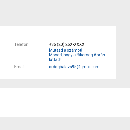
Telefon
+36 (20) 26X-XXXX
Mutasd a számot!
Mondd, hogy a Bikemag Aprón
láttad!
Email
ordogbalazs95@gmail.com