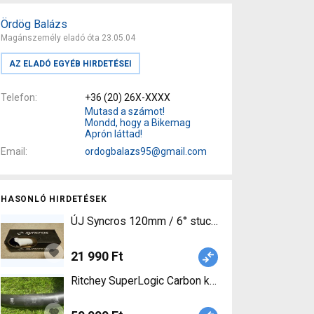
Ördög Balázs
Magánszemély eladó óta 23.05.04
AZ ELADÓ EGYÉB HIRDETÉSEI
Telefon
+36 (20) 26X-XXXX
Mutasd a számot!
Mondd, hogy a Bikemag
Aprón láttad!
Email
ordogbalazs95@gmail.com
HASONLÓ HIRDETÉSEK
ÚJ Syncros 120mm / 6° stucni eladó Syncros FL 
21 990 Ft
Ritche