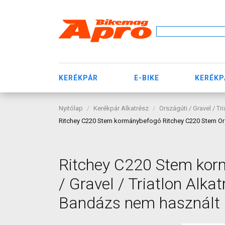
KERÉKPÁR
E-BIKE
KERÉKP
Nyitólap
Kerékpár Alkatrész
Országúti / Gravel / Tr
Ritchey C220 Stem kormánybefogó Ritchey C220 Stem Orsz
Ritchey C220 Stem kor
/ Gravel / Triatlon Alka
Bandázs nem használt