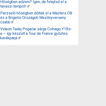
Hőségben edzeni? Igen, de felejtsd el a
tavaszi tempót!
Perzselő hőségben dőltek el a Masters OB
és a Brigetio Országúti Mezőnyverseny
csatái
Videón Tadej Pogačar sárga Colnago Y1Rs-
e – így készült a Tour de France győztes
kerékpárja