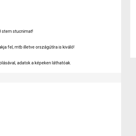
0 stem stucnimat!
ja fel, mtb illetve országútíra is kiváló!
agolásával, adatok a képeken láthatóak.