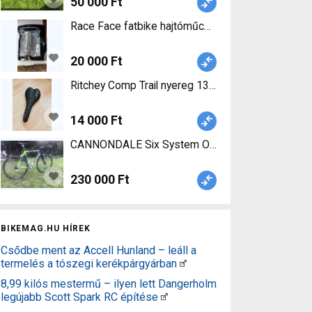
50 000 Ft
Race Face fatbike hajtóműcsapágy Race Face BB
20 000 Ft
Ritchey Comp Trail nyereg 130-139 mm Ritchey Com
14 000 Ft
CANNONDALE Six System Országúti Campagnolo 
230 000 Ft
BIKEMAG.HU HÍREK
Csődbe ment az Accell Hunland – leáll a
termelés a tószegi kerékpárgyárban
8,99 kilós mestermű – ilyen lett Dangerholm
legújabb Scott Spark RC építése