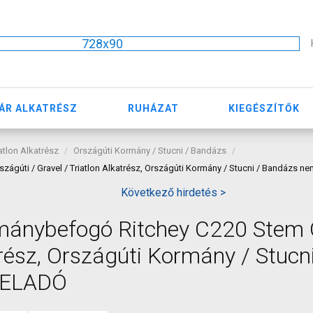
728x90
ÁR ALKATRÉSZ
RUHÁZAT
KIEGÉSZÍTŐK
iatlon Alkatrész
Országúti Kormány / Stucni / Bandázs
ágúti / Gravel / Triatlon Alkatrész, Országúti Kormány / Stucni / Bandázs n
Következő hirdetés >
mánybefogó Ritchey C220 Stem 
trész, Országúti Kormány / Stucni
 ELADÓ