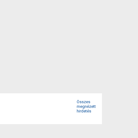
Összes
megnézett
hirdetés