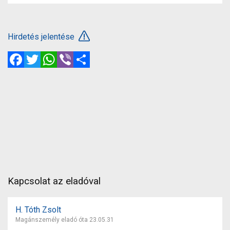
Hirdetés jelentése
Facebook
Twitter
WhatsApp
Viber
Megosztás
Kapcsolat az eladóval
H. Tóth Zsolt
Magánszemély eladó óta 23.05.31