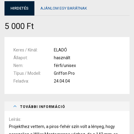
HIRDETÉS
AJÁNLOM EGY BARÁTNAK
5 000 Ft
Keres / Kínál
ELADÓ
Állapot
használt
Nem
férfi/unisex
Típus / Modell
Griffon Pro
Feladva
24.04.04
TOVÁBBI INFORMÁCIÓ
Leírás
Projekthez vettem, a piros-fehér szín volt a lényeg, hogy