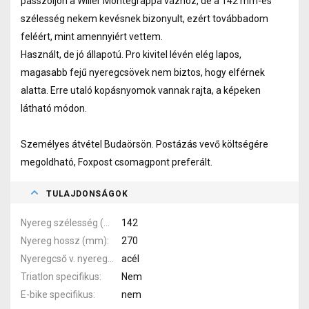
passzoljon a Wilier Montegrappa vázhoz, de a 142 mm-es
szélesség nekem kevésnek bizonyult, ezért továbbadom
feléért, mint amennyiért vettem.
Használt, de jó állapotú. Pro kivitel lévén elég lapos,
magasabb fejű nyeregcsövek nem biztos, hogy elférnek
alatta. Erre utaló kopásnyomok vannak rajta, a képeken
látható módon.
Személyes átvétel Budaörsön. Postázás vevő költségére
megoldható, Foxpost csomagpont preferált.
TULAJDONSÁGOK
Nyereg szélesség (mm)
142
Nyereg hossz (mm)
270
Nyeregcső v. nyereg pálca anyaga
acél
Triatlon specifikus
Nem
E-bike specifikus
nem