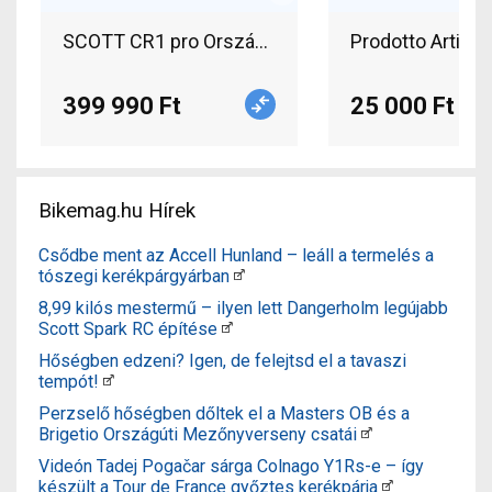
SCOTT CR1 pro Országúti Shimano Dura Ace pat
399 990 Ft
25 000 Ft
Bikemag.hu Hírek
Csődbe ment az Accell Hunland – leáll a termelés a
tószegi kerékpárgyárban
8,99 kilós mestermű – ilyen lett Dangerholm legújabb
Scott Spark RC építése
Hőségben edzeni? Igen, de felejtsd el a tavaszi
tempót!
Perzselő hőségben dőltek el a Masters OB és a
Brigetio Országúti Mezőnyverseny csatái
Videón Tadej Pogačar sárga Colnago Y1Rs-e – így
készült a Tour de France győztes kerékpárja