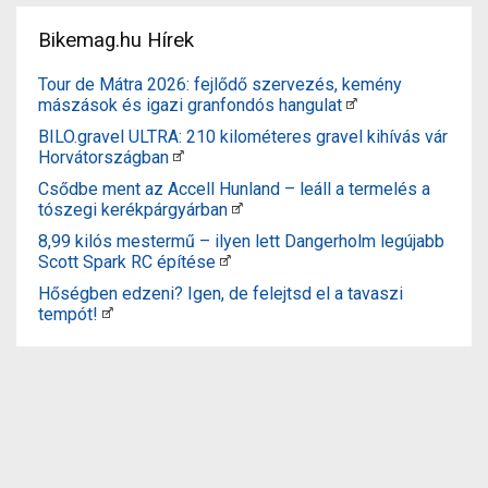
Bikemag.hu Hírek
Tour de Mátra 2026: fejlődő szervezés, kemény
mászások és igazi granfondós hangulat
BILO.gravel ULTRA: 210 kilométeres gravel kihívás vár
Horvátországban
Csődbe ment az Accell Hunland – leáll a termelés a
tószegi kerékpárgyárban
8,99 kilós mestermű – ilyen lett Dangerholm legújabb
Scott Spark RC építése
Hőségben edzeni? Igen, de felejtsd el a tavaszi
tempót!