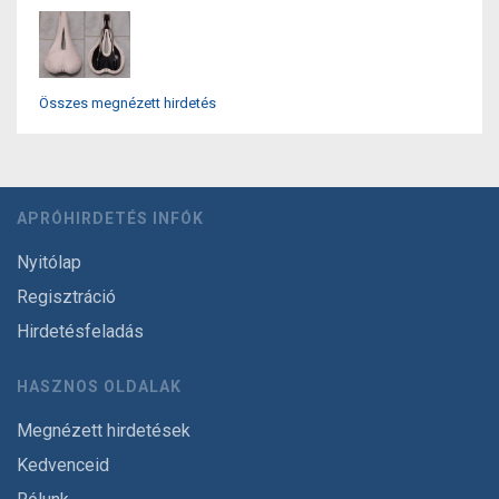
Összes megnézett hirdetés
APRÓHIRDETÉS INFÓK
Nyitólap
Regisztráció
Hirdetésfeladás
HASZNOS OLDALAK
Megnézett hirdetések
Kedvenceid