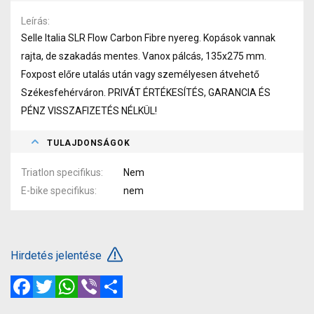
Leírás
Selle Italia SLR Flow Carbon Fibre nyereg. Kopások vannak
rajta, de szakadás mentes. Vanox pálcás, 135x275 mm.
Foxpost előre utalás után vagy személyesen átvehető
Székesfehérváron. PRIVÁT ÉRTÉKESÍTÉS, GARANCIA ÉS
PÉNZ VISSZAFIZETÉS NÉLKÜL!
TULAJDONSÁGOK
Triatlon specifikus
Nem
E-bike specifikus
nem
Hirdetés jelentése
Facebook
Twitter
WhatsApp
Viber
Megosztás