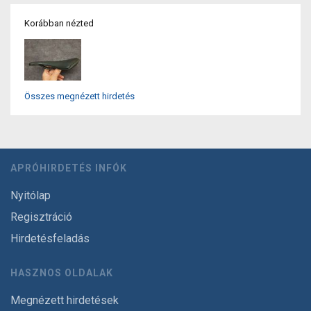
Korábban nézted
Összes megnézett hirdetés
APRÓHIRDETÉS INFÓK
Nyitólap
Regisztráció
Hirdetésfeladás
HASZNOS OLDALAK
Megnézett hirdetések