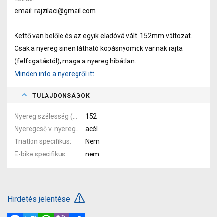
email: rajzilaci@gmail.com
Kettő van belőle és az egyik eladóvá vált. 152mm változat.
Csak a nyereg sinen látható kopásnyomok vannak rajta
(felfogatástól), maga a nyereg hibátlan.
Minden info a nyeregről itt
TULAJDONSÁGOK
Nyereg szélesség (mm)
152
Nyeregcső v. nyereg pálca anyaga
acél
Triatlon specifikus
Nem
E-bike specifikus
nem
Hirdetés jelentése
Facebook
Twitter
WhatsApp
Viber
Megosztás