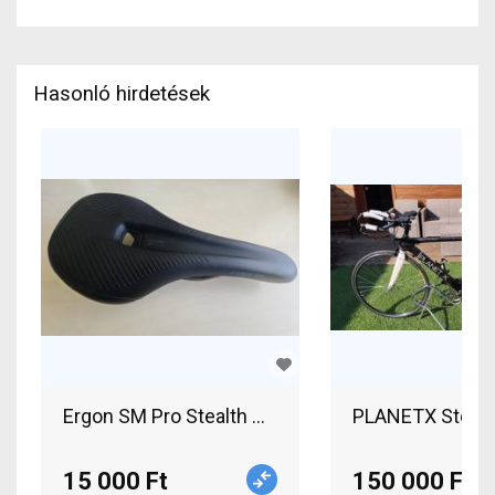
Hasonló hirdetések
Ergon SM Pro Stealth M/L nyereg eladó Ergon SM
PLANETX Stealth
15 000 Ft
150 000 Ft