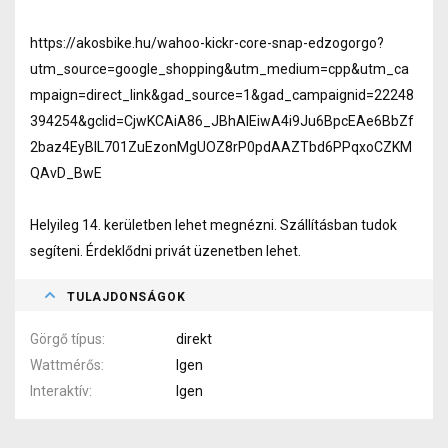
https://akosbike.hu/wahoo-kickr-core-snap-edzogorgo?
utm_source=google_shopping&utm_medium=cpp&utm_ca
mpaign=direct_link&gad_source=1&gad_campaignid=22248
394254&gclid=CjwKCAiA86_JBhAIEiwA4i9Ju6BpcEAe6BbZf
2baz4EyBIL701ZuEzonMgUOZ8rP0pdAAZTbd6PPqxoCZKM
QAvD_BwE
Helyileg 14. kerületben lehet megnézni. Szállításban tudok
segíteni. Érdeklődni privát üzenetben lehet.
TULAJDONSÁGOK
Görgő típus
direkt
Wattmérős
Igen
Interaktív
Igen