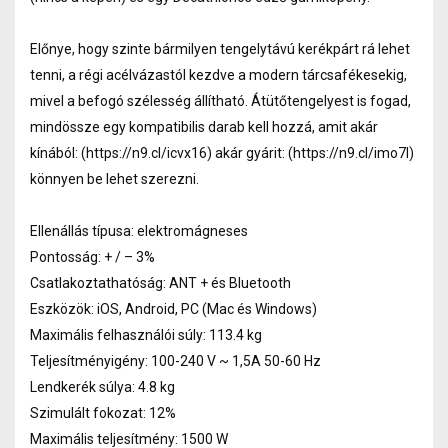
Előnye, hogy szinte bármilyen tengelytávú kerékpárt rá lehet
tenni, a régi acélvázastól kezdve a modern tárcsafékesekig,
mivel a befogó szélesség állítható. Átütőtengelyest is fogad,
mindössze egy kompatibilis darab kell hozzá, amit akár
kínából: (https://n9.cl/icvx16) akár gyárit: (https://n9.cl/imo7l)
könnyen be lehet szerezni.
Ellenállás típusa: elektromágneses
Pontosság: + / – 3%
Csatlakoztathatóság: ANT + és Bluetooth
Eszközök: iOS, Android, PC (Mac és Windows)
Maximális felhasználói súly: 113.4 kg
Teljesítményigény: 100-240 V ~ 1,5A 50-60 Hz
Lendkerék súlya: 4.8 kg
Szimulált fokozat: 12%
Maximális teljesítmény: 1500 W