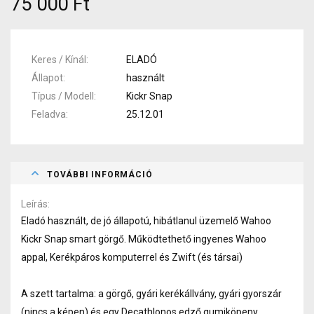
75 000 Ft
Keres / Kínál
ELADÓ
Állapot
használt
Típus / Modell
Kickr Snap
Feladva
25.12.01
TOVÁBBI INFORMÁCIÓ
Leírás
Eladó használt, de jó állapotú, hibátlanul üzemelő Wahoo
Kickr Snap smart görgő. Működtethető ingyenes Wahoo
appal, Kerékpáros komputerrel és Zwift (és társai)
A szett tartalma: a görgő, gyári kerékállvány, gyári gyorszár
(nincs a képen) és egy Decathlonos edző gumiköpeny.