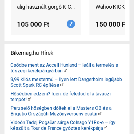
alig használt görgő KICKR Snap Indoor Bike Train
Wahoo KICKR CO
105 000 Ft
150 000 Ft
Bikemag.hu Hírek
Csődbe ment az Accell Hunland – leáll a termelés a
tószegi kerékpárgyárban
8,99 kilós mestermű – ilyen lett Dangerholm legújabb
Scott Spark RC építése
Hőségben edzeni? Igen, de felejtsd el a tavaszi
tempót!
Perzselő hőségben dőltek el a Masters OB és a
Brigetio Országúti Mezőnyverseny csatái
Videón Tadej Pogačar sárga Colnago Y1Rs-e – így
készült a Tour de France győztes kerékpárja