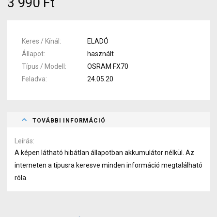
3 990 Ft
Keres / Kínál
ELADÓ
Állapot
használt
Típus / Modell
OSRAM FX70
Feladva
24.05.20
TOVÁBBI INFORMÁCIÓ
Leírás
A képen látható hibátlan állapotban akkumulátor nélkül. Az
interneten a típusra keresve minden információ megtalálható
róla.