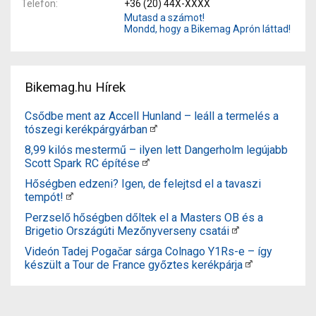
Telefon
+36 (20) 44X-XXXX
Mutasd a számot!
Mondd, hogy a Bikemag Aprón láttad!
Bikemag.hu Hírek
Csődbe ment az Accell Hunland – leáll a termelés a
tószegi kerékpárgyárban
8,99 kilós mestermű – ilyen lett Dangerholm legújabb
Scott Spark RC építése
Hőségben edzeni? Igen, de felejtsd el a tavaszi
tempót!
Perzselő hőségben dőltek el a Masters OB és a
Brigetio Országúti Mezőnyverseny csatái
Videón Tadej Pogačar sárga Colnago Y1Rs-e – így
készült a Tour de France győztes kerékpárja