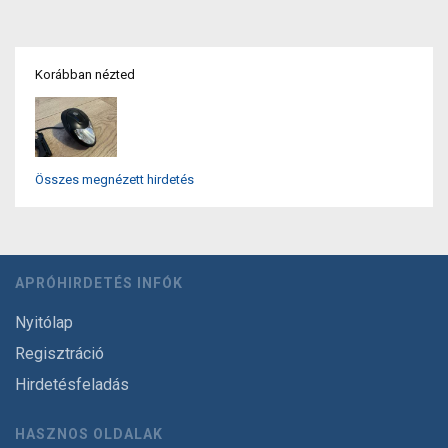
Korábban nézted
Összes megnézett hirdetés
APRÓHIRDETÉS INFÓK
Nyitólap
Regisztráció
Hirdetésfeladás
HASZNOS OLDALAK