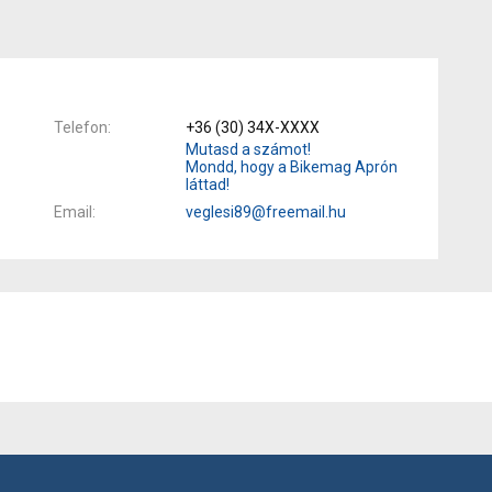
Telefon
+36 (30) 34X-XXXX
Mutasd a számot!
Mondd, hogy a Bikemag Aprón
láttad!
Email
veglesi89@freemail.hu