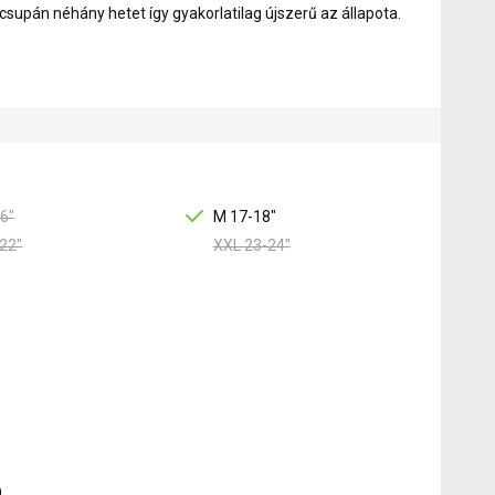
csupán néhány hetet így gyakorlatilag újszerű az állapota.
6"
M 17-18"
22"
XXL 23-24"
)