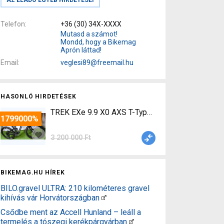
Telefon
+36 (30) 34X-XXXX
Mutasd a számot!
Mondd, hogy a Bikemag
Aprón láttad!
Email
veglesi89@freemail.hu
HASONLÓ HIRDETÉSEK
TREK EXe 9.9 X0 AXS T-Type RSL 29 Elektromos M
-1799000%
3 200 000 Ft
BIKEMAG.HU HÍREK
BILO.gravel ULTRA: 210 kilométeres gravel
kihívás vár Horvátországban
Csődbe ment az Accell Hunland – leáll a
termelés a tószegi kerékpárgyárban