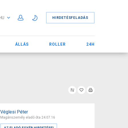
HU
HIRDETÉSFELADÁS
ÁLLÁS
ROLLER
24H
Véglesi Péter
Magánszemély eladó óta 24.07.16
AZ ELADÓ EGYÉB HIRDETÉSEI