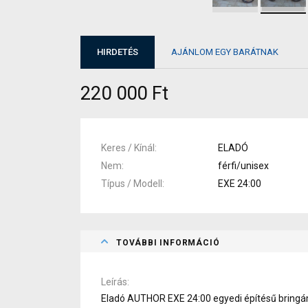
HIRDETÉS
AJÁNLOM EGY BARÁTNAK
220 000 Ft
Keres / Kínál
ELADÓ
Nem
férfi/unisex
Típus / Modell
EXE 24:00
TOVÁBBI INFORMÁCIÓ
Leírás
Eladó AUTHOR EXE 24:00 egyedi építésű bringám