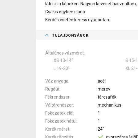
látni is a képeken. Nagyon keveset használtam, 
Csakis egyben eladó.
Kérdés esetén keress nyugodtan.
TULAJDONSÁGOK
Általános vázméret
XS 13-14"
S 15-1
L 19-20"
XL 21-
Váz anyaga
acél
Rugóút
merev
Fékrendszer
tárcsafék
Váltórendszer
mechanikus
Fokozatok elöl
1
Fokozatok hátul
1
Kerék méret
24"
Kerék rögzítés
gyorszáras (elöl