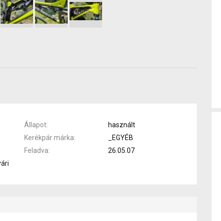
Állapot
használt
Kerékpár márka
_EGYÉB
Feladva
26.05.07
yári