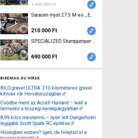
1 480 000 Ft
Saracen myst 27.5 M-es _EGYÉB Saracen myst Mou
210 000 Ft
SPECIALIZED Stumpjumper fsr 27,5"+ fattie Endur
690 000 Ft
BIKEMAG.HU HÍREK
BILO.gravel ULTRA: 210 kilométeres gravel
kihívás vár Horvátországban
Csődbe ment az Accell Hunland – leáll a
termelés a tószegi kerékpárgyárban
8,99 kilós mestermű – ilyen lett Dangerholm
legújabb Scott Spark RC építése
Hőségben edzeni? Igen, de felejtsd el a