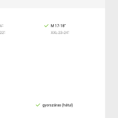
6"
M 17-18"
22"
XXL 23-24"
gyorszáras (hátul)