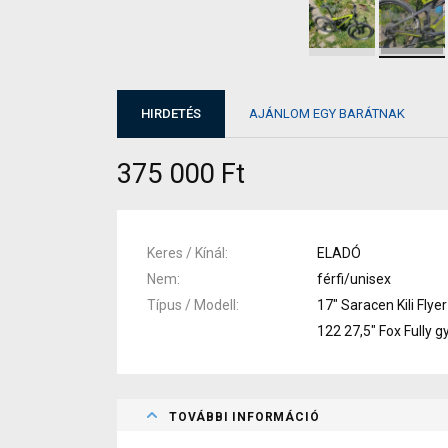
HIRDETÉS
AJÁNLOM EGY BARÁTNAK
375 000 Ft
Keres / Kínál
ELADÓ
Nem
férfi/unisex
Típus / Modell
17" Saracen Kili Flyer
122 27,5" Fox Fully g
TOVÁBBI INFORMÁCIÓ