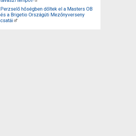
tavaszi tempót!
Perzselő hőségben dőltek el a Masters OB
és a Brigetio Országúti Mezőnyverseny
csatái