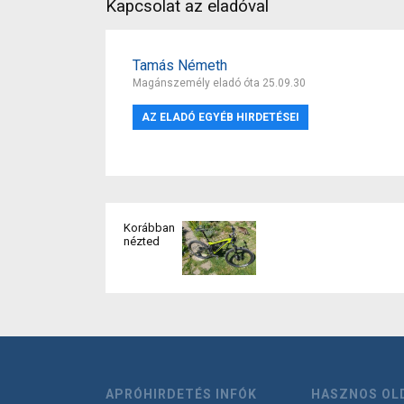
Kapcsolat az eladóval
Tamás Németh
Magánszemély eladó óta 25.09.30
AZ ELADÓ EGYÉB HIRDETÉSEI
Korábban
nézted
APRÓHIRDETÉS INFÓK
HASZNOS OL