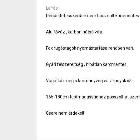
Leírás
Rendeltetésszerűen nem használt karcmentes t
Alu főváz , karbon hátsó villa.
Fox rugóstagok nyomástartása rendben van.
Gyári felszereltség , hibátlan karcmentes.
Vágatlan még a kormányvég és villanyak is!
165-180cm testmagassághoz passzolhat szeri
Csere nem érdekel!