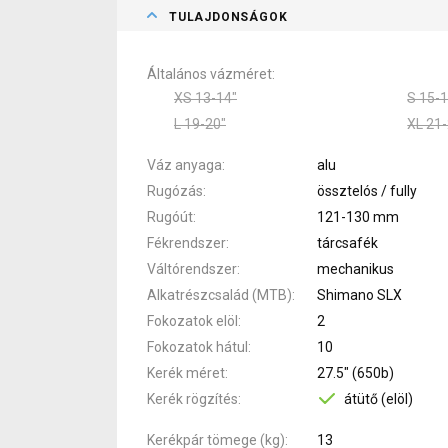
TULAJDONSÁGOK
Általános vázméret
XS 13-14"
S 15-1
L 19-20"
XL 21-
Váz anyaga
alu
Rugózás
össztelós / fully
Rugóút
121-130 mm
Fékrendszer
tárcsafék
Váltórendszer
mechanikus
Alkatrészcsalád (MTB)
Shimano SLX
Fokozatok elöl
2
Fokozatok hátul
10
Kerék méret
27.5" (650b)
Kerék rögzítés
átütő (elöl)
Kerékpár tömege (kg)
13