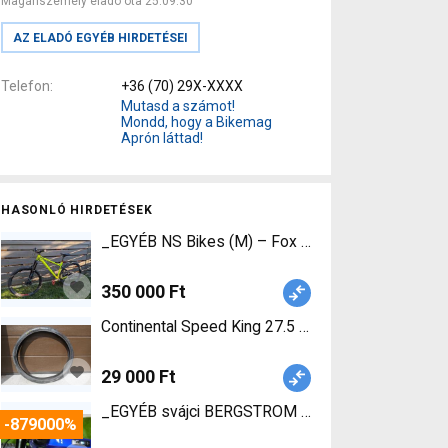
Magánszemély eladó óta 25.09.30
AZ ELADÓ EGYÉB HIRDETÉSEI
Telefon
+36 (70) 29X-XXXX
Mutasd a számot!
Mondd, hogy a Bikemag
Aprón láttad!
HASONLÓ HIRDETÉSEK
_EGYÉB NS Bikes (M) – Fox 34 Elite, XT szett 27
350 000 Ft
Continental Speed King 27.5 Continental Speed Ki
29 000 Ft
_EGYÉB svájci BERGSTROM 29 eFully BOSCH CX 32
-879000%