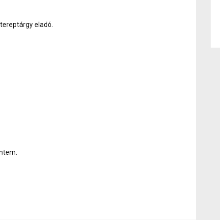
ereptárgy eladó.
ntem.