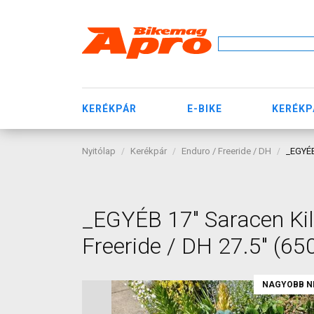
KERÉKPÁR
E-BIKE
KERÉKP
Nyitólap
Kerékpár
Enduro / Freeride / DH
_EGYÉB
_EGYÉB 17" Saracen Kili
Freeride / DH 27.5" (6
NAGYOBB N