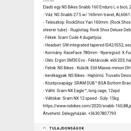
Eladó egy NS Bikes Snabb 160 Enduro L-s bicó, 
- Váz: NS Snabb 27.5 w/ 160mm travel, AL606
- Teleszkóp: RockShox Yari 160mm. (Rock Shox
steerer tube) - Rugóstag: Rock Shox Deluxe De
- Fékek: Sram Code 4 dugattyús
- Headset: GW integrated tapered IS42/IS52, se
- Kormány: RaceFace 780mm - Nyeregcső: X-Fu
- Ülés: Ergon SM30 Evo - Féktárcsák: elől 203, há
- Felnik: NS Bikes - Külsők: Elől Maxxis minion DH
- kerékagyak: NS Bikes - Hajtómű: Truvativ D
- Középcsapágy: SRAM DUB™ BSA Bottom Brack
- Váltó: Sram NX Eagle™, long cage, 12spd
- Váltókar: Sram NX 12 speed - Súly: 15kg
https://www.nsbikes.com/2020/snabb-160,88,p
Átvehető: Délegyházán. +36307807793
TULAJDONSÁGOK