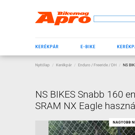
KERÉKPÁR
E-BIKE
KERÉKP
Nyitólap
Kerékpár
Enduro / Freeride / DH
NS BIK
NS BIKES Snabb 160 end
SRAM NX Eagle haszná
NAGYOBB N