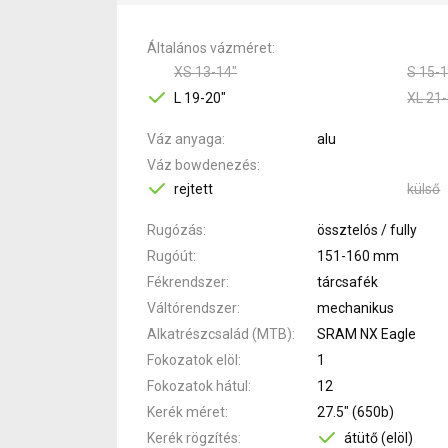
Általános vázméret
XS 13-14"
S 15-1
L 19-20"
XL 21-
Váz anyaga
alu
Váz bowdenezés
rejtett
külső
Rugózás
össztelós / fully
Rugóút
151-160 mm
Fékrendszer
tárcsafék
Váltórendszer
mechanikus
Alkatrészcsalád (MTB)
SRAM NX Eagle
Fokozatok elöl
1
Fokozatok hátul
12
Kerék méret
27.5" (650b)
Kerék rögzítés
átütő (elöl)