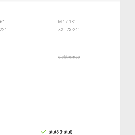
6"
M 17-18"
22"
XXL 23-24"
elektromos
átütő (hátul)