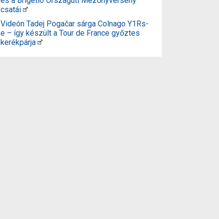
és a Brigetio Országúti Mezőnyverseny
csatái
Videón Tadej Pogačar sárga Colnago Y1Rs-
e – így készült a Tour de France győztes
kerékpárja