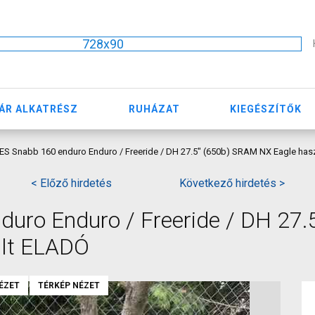
728x90
ÁR ALKATRÉSZ
RUHÁZAT
KIEGÉSZÍTŐK
ES Snabb 160 enduro Enduro / Freeride / DH 27.5" (650b) SRAM NX Eagle ha
< Előző hirdetés
Következő hirdetés >
uro Enduro / Freeride / DH 27.5
lt ELADÓ
ÉZET
TÉRKÉP NÉZET