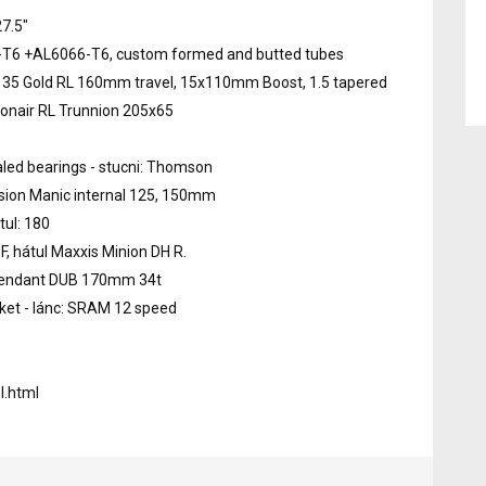
27.5"
1-T6 +AL6066-T6, custom formed and butted tubes
 35 Gold RL 160mm travel, 15x110mm Boost, 1.5 tapered
bonair RL Trunnion 205x65
aled bearings - stucni: Thomson
sion Manic internal 125, 150mm
tul: 180
 F, hátul Maxxis Minion DH R.
escendant DUB 170mm 34t
et - lánc: SRAM 12 speed
l.html