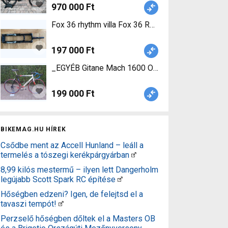
970 000 Ft
Fox 36 rhythm villa Fox 36 Rhythm, 1
197 000 Ft
_EGYÉB Gitane Mach 1600 Országúti _Egyéb pat
199 000 Ft
BIKEMAG.HU HÍREK
Csődbe ment az Accell Hunland – leáll a
termelés a tószegi kerékpárgyárban
8,99 kilós mestermű – ilyen lett Dangerholm
legújabb Scott Spark RC építése
Hőségben edzeni? Igen, de felejtsd el a
tavaszi tempót!
Perzselő hőségben dőltek el a Masters OB