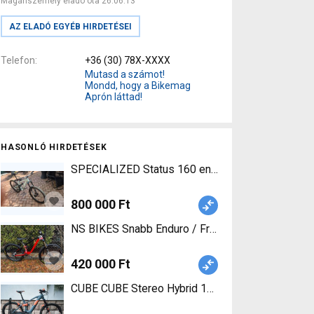
Magánszemély eladó óta 26.06.13
AZ ELADÓ EGYÉB HIRDETÉSEI
Telefon
+36 (30) 78X-XXXX
Mutasd a számot!
Mondd, hogy a Bikemag
Aprón láttad!
HASONLÓ HIRDETÉSEK
SPECIALIZED Status 160 enduro Enduro / Freeride 
800 000 Ft
NS BIKES Snabb Enduro / Freeride / DH 27.5" (6
420 000 Ft
CUBE CUBE Stereo Hybrid 160 HPC TM Enduro Ele