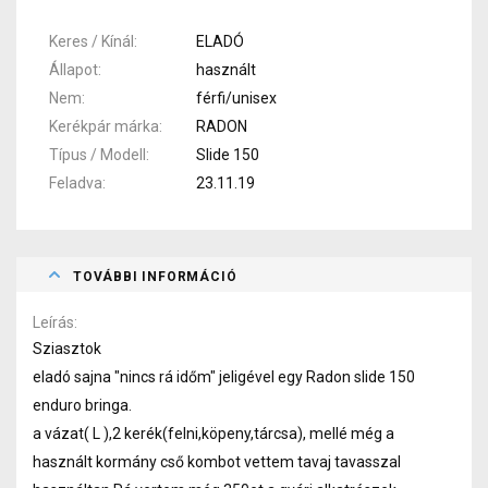
Keres / Kínál
ELADÓ
Állapot
használt
Nem
férfi/unisex
Kerékpár márka
RADON
Típus / Modell
Slide 150
Feladva
23.11.19
TOVÁBBI INFORMÁCIÓ
Leírás
Sziasztok
eladó sajna "nincs rá időm" jeligével egy Radon slide 150
enduro bringa.
a vázat( L ),2 kerék(felni,köpeny,tárcsa), mellé még a
használt kormány cső kombot vettem tavaj tavasszal