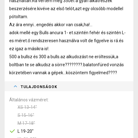
használtan.Rá vertem még 350et a gyári alkatrészek
beszerzésére.kivéve az első telót,azt egy olcsóbb modellel
pótoltam.
Az ára ennyi...engedés akkor van csak,ha!...
adok mellé egy Bulls ancura 1- et.szintén fehér és szintén L-
es méret.ő rendszeresen használva volt de figyelve is rá.és
ez igaz a másikra is!.
500 a bullsz és 300 a bulls.az alkudozást ne eröltessük,a
boltban te se alkudsz a sörre????????.balatonfüred vonzás
körzetében vannak a gépek...köszöntem figyelmed????
TULAJDONSÁGOK
Általános vázméret
XS 13-14"
S 15-16"
M 17-18"
L 19-20"