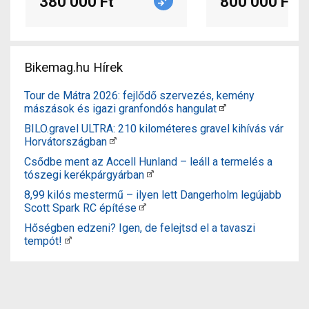
380 000 Ft
800 000 Ft
Bikemag.hu Hírek
Tour de Mátra 2026: fejlődő szervezés, kemény
mászások és igazi granfondós hangulat
BILO.gravel ULTRA: 210 kilométeres gravel kihívás vár
Horvátországban
Csődbe ment az Accell Hunland – leáll a termelés a
tószegi kerékpárgyárban
8,99 kilós mestermű – ilyen lett Dangerholm legújabb
Scott Spark RC építése
Hőségben edzeni? Igen, de felejtsd el a tavaszi
tempót!