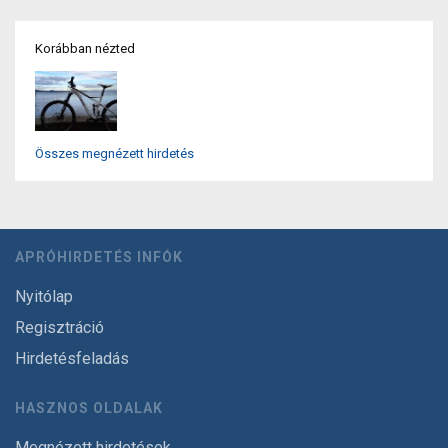
Korábban nézted
Összes megnézett hirdetés
APRÓHIRDETÉS INFÓK
Nyitólap
Regisztráció
Hirdetésfeladás
HASZNOS OLDALAK
Megnézett hirdetések