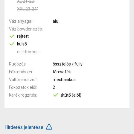
XL 21-22"
XXL 23-24"
Váz anyaga
alu
Váz bowdenezés
rejtett
külső
elektromos
Rugózás
össztelós / fully
Fékrendszer
tárcsafék
Váltórendszer
mechanikus
Fokozatok elöl
2
Kerék rögzítés
átütő (elöl)
Hirdetés jelentése