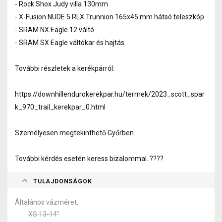
- Rock Shox Judy villa 130mm
- X-Fusion NUDE 5 RLX Trunnion 165x45 mm hátsó teleszkóp
- SRAM NX Eagle 12 váltó
- SRAM SX Eagle váltókar és hajtás
További részletek a kerékpárról:
https://downhillendurokerekpar.hu/termek/2023_scott_spar
k_970_trail_kerekpar_0.html
Személyesen megtekinthető Győrben.
További kérdés esetén keress bizalommal. ????
TULAJDONSÁGOK
Általános vázméret
XS 13-14"