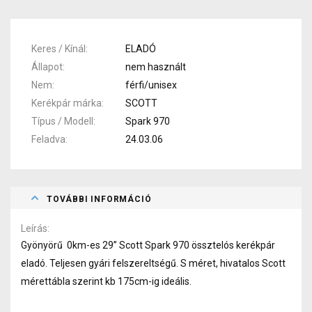
Keres / Kínál
ELADÓ
Állapot
nem használt
Nem
férfi/unisex
Kerékpár márka
SCOTT
Típus / Modell
Spark 970
Feladva
24.03.06
TOVÁBBI INFORMÁCIÓ
Leírás
Gyönyörű 0km-es 29” Scott Spark 970 össztelós kerékpár
eladó. Teljesen gyári felszereltségű. S méret, hivatalos Scott
mérettábla szerint kb 175cm-ig ideális.