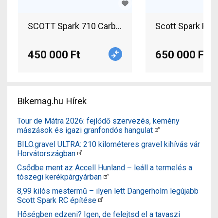
SCOTT Spark 710 Carbon M.-es Mountain Bike 27.
450 000 Ft
650 000 Ft
Bikemag.hu Hírek
Tour de Mátra 2026: fejlődő szervezés, kemény
mászások és igazi granfondós hangulat
BILO.gravel ULTRA: 210 kilométeres gravel kihívás vár
Horvátországban
Csődbe ment az Accell Hunland – leáll a termelés a
tószegi kerékpárgyárban
8,99 kilós mestermű – ilyen lett Dangerholm legújabb
Scott Spark RC építése
Hőségben edzeni? Igen, de felejtsd el a tavaszi