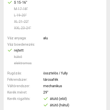
S 15-16"
M 17-18"
L 19-20"
XL 21-22"
XXL 23-24"
Váz anyaga
alu
Váz bowdenezés
rejtett
külső
elektromos
Rugózás
össztelós / fully
Fékrendszer
tárcsafék
Váltórendszer
mechanikus
Kerék méret
29"
Kerék rögzítés
átütő (elöl)
átütő (hátul)