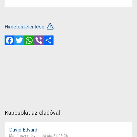
Hirdetés jelentése
Facebook
Twitter
WhatsApp
Viber
Megosztás
Kapcsolat az eladóval
Dávid Edvárd
Magánszemély eladó óta 24.03.06