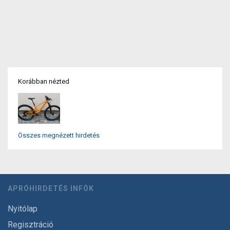
Korábban nézted
Összes megnézett hirdetés
APRÓHIRDETÉS INFÓK
Nyitólap
Regisztráció