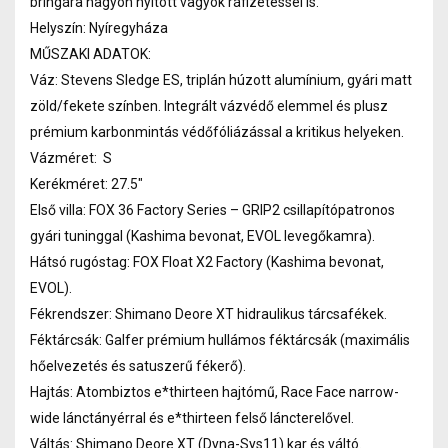
bringára nagyon nyitott vagyok ráfizetéssel is.
Helyszín: Nyíregyháza
MŰSZAKI ADATOK:
Váz: Stevens Sledge ES, triplán húzott alumínium, gyári matt
zöld/fekete színben. Integrált vázvédő elemmel és plusz
prémium karbonmintás védőfóliázással a kritikus helyeken.
Vázméret: S
Kerékméret: 27.5"
Első villa: FOX 36 Factory Series – GRIP2 csillapítópatronos
gyári tuninggal (Kashima bevonat, EVOL levegőkamra).
Hátsó rugóstag: FOX Float X2 Factory (Kashima bevonat,
EVOL).
Fékrendszer: Shimano Deore XT hidraulikus tárcsafékek.
Féktárcsák: Galfer prémium hullámos féktárcsák (maximális
hőelvezetés és satuszerű fékerő).
Hajtás: Atombiztos e*thirteen hajtómű, Race Face narrow-
wide lánctányérral és e*thirteen felső láncterelővel.
Váltás: Shimano Deore XT (Dyna-Sys11) kar és váltó.