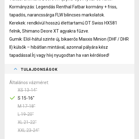
Kormányzás: Legendás Renthal Fatbar kormány + friss,
tapadós, narancssárga FLW bilincses markolatok.
Kerekek: rendkívül hosszú élettartamú DT Swiss HX581
felnik, Shimano Deore XT agyakra fűzve.
Gumik: Elöl-hátul szinte új, bikaerős Maxxis Minion (DHF / DHR
II) külsők – hibátlan mintával, azonnal pályára kész
tapadással.Írj vagy hívj nyugodtan ha van kérdésed!
TULAJDONSÁGOK
Általános vázméret
XS 13-14"
S 15-16"
M 17-18"
L 19-20"
XL 21-22"
XXL 23-24"