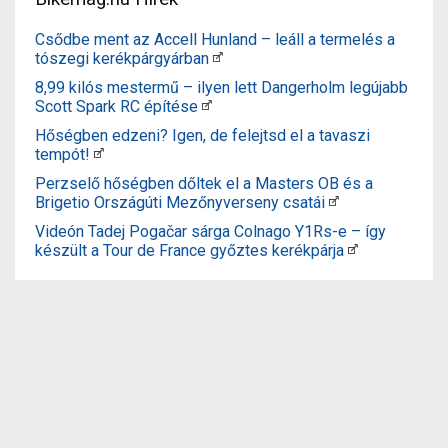
Csődbe ment az Accell Hunland – leáll a termelés a
tószegi kerékpárgyárban
8,99 kilós mestermű – ilyen lett Dangerholm legújabb
Scott Spark RC építése
Hőségben edzeni? Igen, de felejtsd el a tavaszi
tempót!
Perzselő hőségben dőltek el a Masters OB és a
Brigetio Országúti Mezőnyverseny csatái
Videón Tadej Pogačar sárga Colnago Y1Rs-e – így
készült a Tour de France győztes kerékpárja