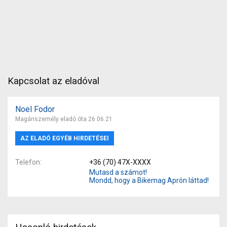
Kapcsolat az eladóval
Noel Fodor
Magánszemély eladó óta 26.06.21
AZ ELADÓ EGYÉB HIRDETÉSEI
Telefon
+36 (70) 47X-XXXX
Mutasd a számot!
Mondd, hogy a Bikemag Aprón láttad!