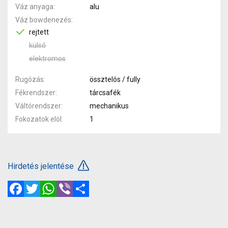
Váz anyaga
alu
Váz bowdenezés
rejtett
külső
elektromos
Rugózás
össztelós / fully
Fékrendszer
tárcsafék
Váltórendszer
mechanikus
Fokozatok elöl
1
Hirdetés jelentése
Facebook
Twitter
WhatsApp
Viber
Megosztás