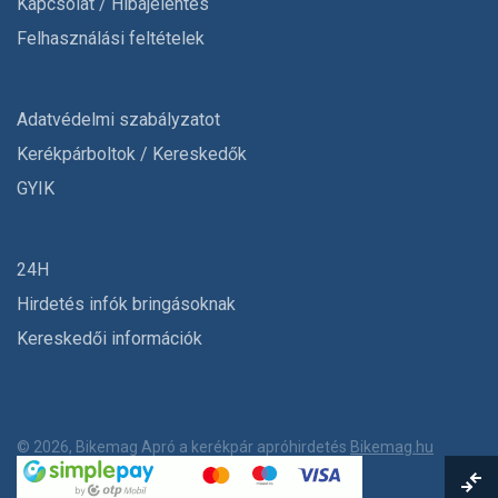
Kapcsolat / Hibajelentés
Felhasználási feltételek
Adatvédelmi szabályzatot
Kerékpárboltok / Kereskedők
GYIK
24H
Hirdetés infók bringásoknak
Kereskedői információk
© 2026, Bikemag Apró a kerékpár apróhirdetés
Bikemag.hu