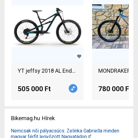
YT jeffsy 2018 AL Enduro / Freeride / DH 27.5" 
MONDRAKER Supe
505 000 Ft
780 000 Ft
Bikemag.hu Hírek
Nemcsak női pályacsúcs: Zelinka Gabriella minden
magyar férfit legyőzött Nagyatádon