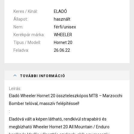
Keres / Kínál
ELADÓ
Állapot
használt
Nem
férfi/unisex
Kerékpár márka
WHEELER
Típus / Modell
Hornet 20
Feladva
26.06.22
TOVÁBBI INFORMÁCIÓ
Leírás
Eladó Wheeler Hornet 20 összteleszkópos MTB – Marzocchi
Bomber telóval, masszív felépítéssel!
:
Eladóvá vált a képen látható, rendkívül strapabíró és
megbízható Wheeler Hornet 20 All Mountain / Enduro