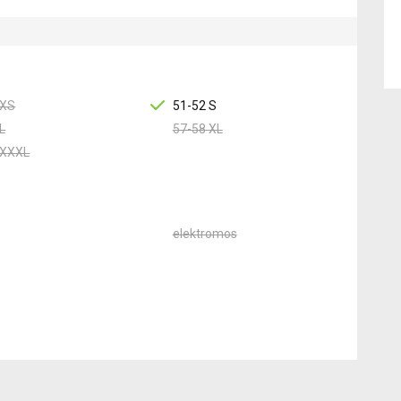
 XS
51-52 S
L
57-58 XL
 XXXL
elektromos