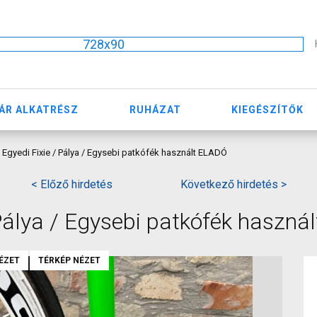
728x90
ÁR ALKATRÉSZ
RUHÁZAT
KIEGÉSZÍTŐK
Egyedi Fixie / Pálya / Egysebi patkófék használt ELADÓ
< Előző hirdetés
Következő hirdetés >
Pálya / Egysebi patkófék haszná
ÉZET
TÉRKÉP NÉZET