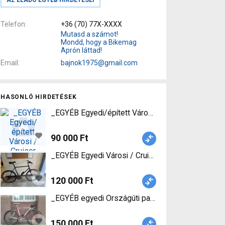
Telefon
+36 (70) 77X-XXXX
Mutasd a számot!
Mondd, hogy a Bikemag
Aprón láttad!
Email
bajnok1975@gmail.com
HASONLÓ HIRDETÉSEK
_EGYÉB Egyedi/épített Városi / Cruiser kontra ha
90 000 Ft
_EGYÉB Egyedi Városi / Cruiser v-fék használt
120 000 Ft
_EGYÉB egyedi Országúti patkófék használt EL
150 000 Ft