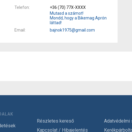
Telefon
+36 (70) 77X-XXXX
Mutasd a számot!
Mondd, hogy a Bikemag Aprón
láttad!
Email
bajnok1975@gmail.com
DALAK
Részletes kereső
Adatvédelmi 
detések
Kapcsolat / Hibajelentés
Kerékpárbolt