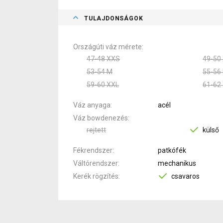
TULAJDONSÁGOK
Országúti váz mérete
47-48 XXS
49-50
53-54 M
55-56 
59-60 XXL
61-62
Váz anyaga
acél
Váz bowdenezés
rejtett
külső
Fékrendszer
patkófék
Váltórendszer
mechanikus
Kerék rögzítés
csavaros