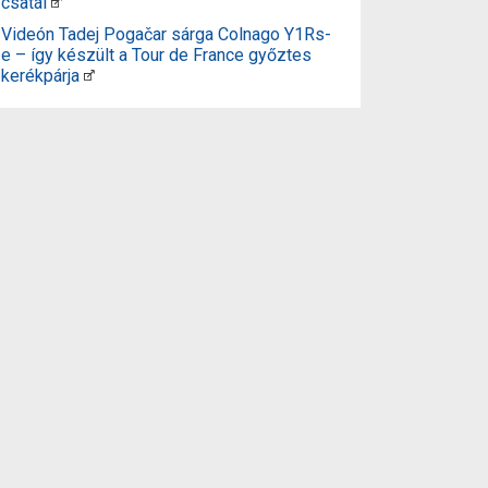
csatái
Videón Tadej Pogačar sárga Colnago Y1Rs-
e – így készült a Tour de France győztes
kerékpárja