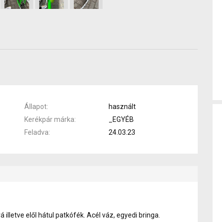
Állapot
használt
Kerékpár márka
_EGYÉB
Feladva
24.03.23
á illetve elől hátul patkófék. Acél váz, egyedi bringa.