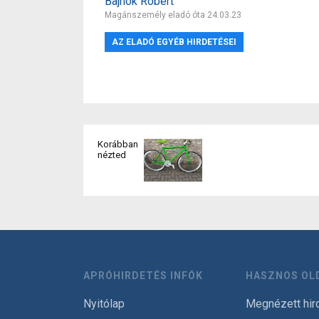
Bajnok Róbert
Magánszemély eladó óta 24.03.23
AZ ELADÓ EGYÉB HIRDETÉSEI
Korábban
nézted
APRÓHIRDETÉS INFÓK
HASZNOS OL
Nyitólap
Megnézett hir