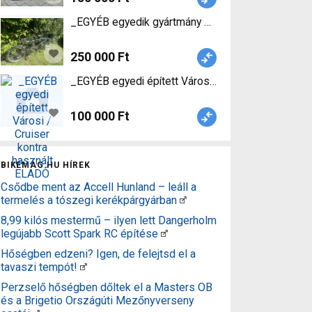
_EGYÉB egyedik gyártmány Mountain Bike merev 
250 000 Ft
_EGYÉB egyedi épített Városi / Cruiser kontra ha
100 000 Ft
BIKEMAG.HU HÍREK
Csődbe ment az Accell Hunland – leáll a
termelés a tószegi kerékpárgyárban
8,99 kilós mestermű – ilyen lett Dangerholm
legújabb Scott Spark RC építése
Hőségben edzeni? Igen, de felejtsd el a
tavaszi tempót!
Perzselő hőségben dőltek el a Masters OB
és a Brigetio Országúti Mezőnyverseny