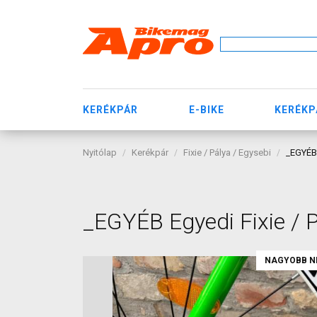
KERÉKPÁR
E-BIKE
KERÉKP
Nyitólap
Kerékpár
Fixie / Pálya / Egysebi
_EGYÉB 
_EGYÉB Egyedi Fixie / 
NAGYOBB N