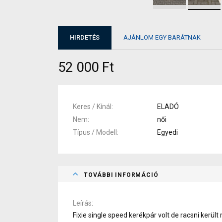
HIRDETÉS
AJÁNLOM EGY BARÁTNAK
52 000 Ft
Keres / Kínál
ELADÓ
Nem
női
Típus / Modell
Egyedi
TOVÁBBI INFORMÁCIÓ
Leírás
Fixie single speed kerékpár volt de racsni került r