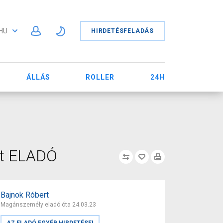
HU
HIRDETÉSFELADÁS
ÁLLÁS
ROLLER
24H
lt ELADÓ
Bajnok Róbert
Magánszemély eladó óta 24.03.23
AZ ELADÓ EGYÉB HIRDETÉSEI