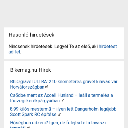
Hasonló hirdetések
Nincsenek hirdetések. Legyél Te az első, aki
hirdetést
ad fel
.
Bikemag.hu Hírek
BILO.gravel ULTRA: 210 kilométeres gravel kihívás vár
Horvátországban
Csődbe ment az Accell Hunland – leáll a termelés a
tószegi kerékpárgyárban
8,99 kilós mestermű – ilyen lett Dangerholm legújabb
Scott Spark RC építése
Hőségben edzeni? Igen, de felejtsd el a tavaszi