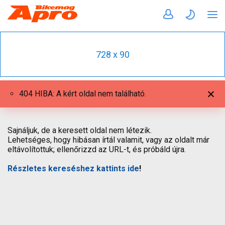
728 x 90
404 HIBA: A kért oldal nem található.
Sajnáljuk, de a keresett oldal nem létezik.
Lehetséges, hogy hibásan írtál valamit, vagy az oldalt már
eltávolítottuk; ellenőrizzd az URL-t, és próbáld újra.
Részletes kereséshez kattints ide
!