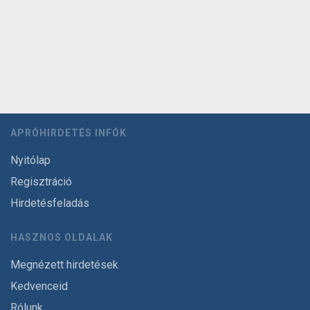
APRÓHIRDETÉS INFÓK
Nyitólap
Regisztráció
Hirdetésfeladás
HASZNOS OLDALAK
Megnézett hirdetések
Kedvenceid
Rólunk