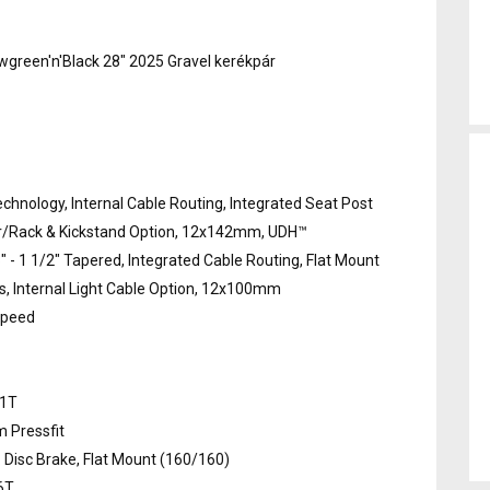
reen'n'Black 28" 2025 Gravel kerékpár
nology, Internal Cable Routing, Integrated Seat Post
er/Rack & Kickstand Option, 12x142mm, UDH™
 - 1 1/2" Tapered, Integrated Cable Routing, Flat Mount
s, Internal Light Cable Option, 12x100mm
Speed
31T
 Pressfit
Disc Brake, Flat Mount (160/160)
6T