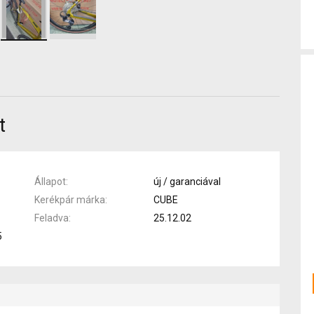
t
Állapot
új / garanciával
Kerékpár márka
CUBE
Feladva
25.12.02
5