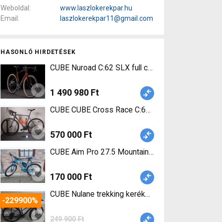
Weboldal
www.laszlokerekpar.hu
Email
laszlokerekpar11@gmail.com
HASONLÓ HIRDETÉSEK
CUBE Nuroad C:62 SLX full carbon, ÚJ, ÁFÁ-s szá
1 490 980 Ft
CUBE CUBE Cross Race C:62 Pro Országúti hasz
570 000 Ft
CUBE Aim Pro 27.5 Mountain Bike 27.5" (650b) el
170 000 Ft
CUBE Nulane trekking kerékpár,Cues szett,újszer
-229900%
249 900 Ft