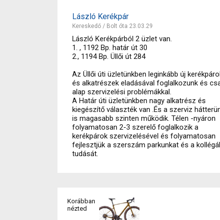
László Kerékpár
Kereskedő / Bolt óta 23.03.29
László Kerékpárból 2 üzlet van.
1. , 1192 Bp. határ út 30
2., 1194 Bp. Üllői út 284
Az Üllői úti üzletünkben leginkább új kerékpáro
és alkatrészek eladásával foglalkozunk és cs
alap szervizelési problémákkal.
A Határ úti üzletünkben nagy alkatrész és
kiegészítő választék van .És a szerviz hátterü
is magasabb szinten működik. Télen -nyáron
folyamatosan 2-3 szerelő foglalkozik a
kerékpárok szervizelésével és folyamatosan
fejlesztjük a szerszám parkunkat és a kollégá
tudását.
Korábban
nézted