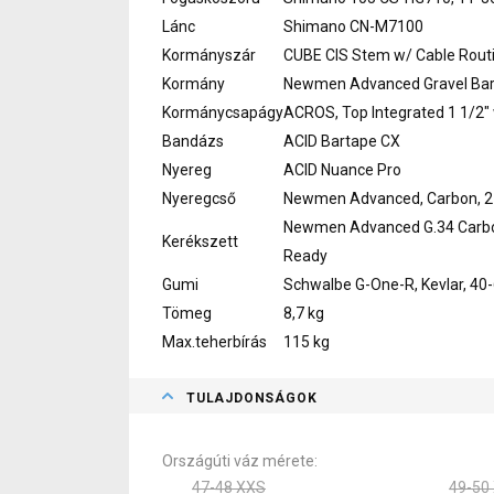
Lánc
Shimano CN-M7100
Kormányszár
CUBE CIS Stem w/ Cable Rout
Kormány
Newmen Advanced Gravel Bar
Kormánycsapágy
ACROS, Top Integrated 1 1/2" 
Bandázs
ACID Bartape CX
Nyereg
ACID Nuance Pro
Nyeregcső
Newmen Advanced, Carbon, 
Newmen Advanced G.34 Carb
Kerékszett
Ready
Gumi
Schwalbe G-One-R, Kevlar, 40
Tömeg
8,7 kg
Max.teherbírás
115 kg
TULAJDONSÁGOK
Országúti váz mérete
47-48 XXS
49-50