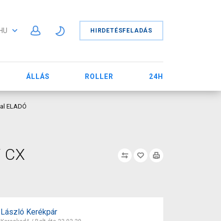
HU
HIRDETÉSFELADÁS
ÁLLÁS
ROLLER
24H
val ELADÓ
/ CX
László Kerékpár