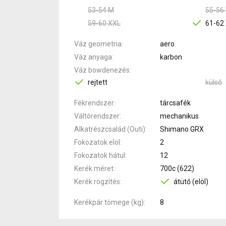
53-54 M
55-56 
59-60 XXL
61-62
Váz geometria
aero
Váz anyaga
karbon
Váz bowdenezés
rejtett
külső
Fékrendszer
tárcsafék
Váltórendszer
mechanikus
Alkatrészcsalád (Outi)
Shimano GRX
Fokozatok elöl
2
Fokozatok hátul
12
Kerék méret
700c (622)
Kerék rögzítés
átütő (elöl)
Kerékpár tömege (kg)
8