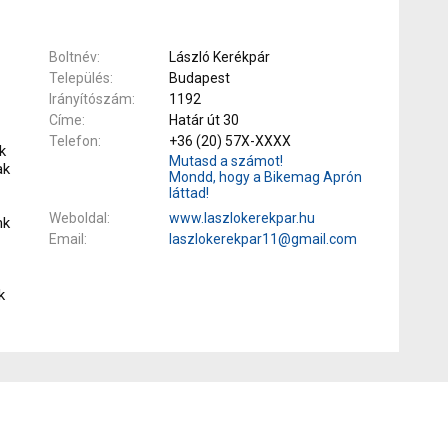
Boltnév
László Kerékpár
Település
Budapest
Irányítószám
1192
Címe
Határ út 30
Telefon
+36 (20) 57X-XXXX
k
Mutasd a számot!
ak
Mondd, hogy a Bikemag Aprón
láttad!
Weboldal
www.laszlokerekpar.hu
nk
Email
laszlokerekpar11@gmail.com
k