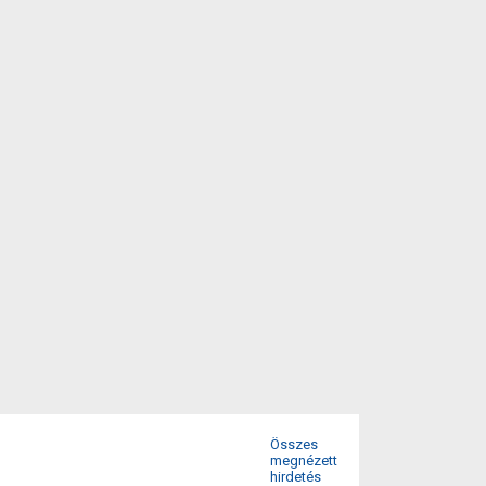
Összes
megnézett
hirdetés