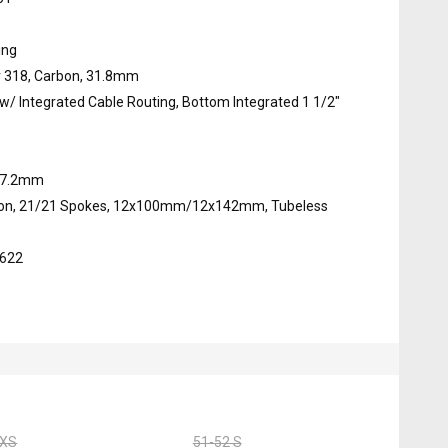
ing
 318, Carbon, 31.8mm
w/ Integrated Cable Routing, Bottom Integrated 1 1/2"
27.2mm
on, 21/21 Spokes, 12x100mm/12x142mm, Tubeless
-622
 XS
51-52 S