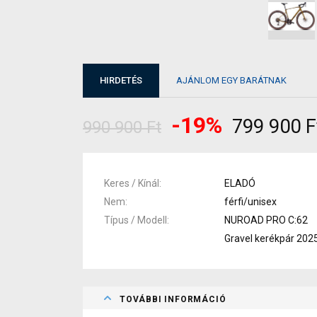
HIRDETÉS
AJÁNLOM EGY BARÁTNAK
-19%
799 900 F
990 900 Ft
Keres / Kínál
ELADÓ
Nem
férfi/unisex
Típus / Modell
NUROAD PRO C:62
Gravel kerékpár 202
TOVÁBBI INFORMÁCIÓ