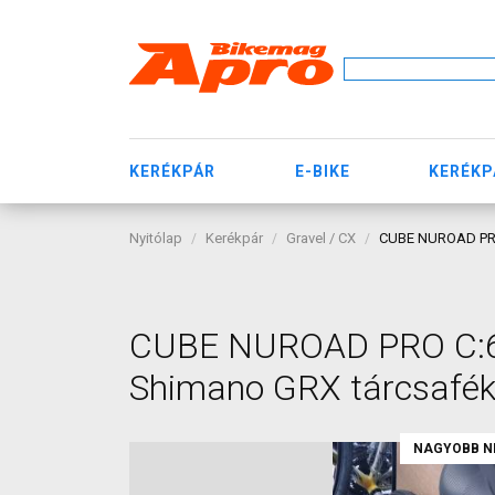
KERÉKPÁR
E-BIKE
KERÉKP
Nyitólap
Kerékpár
Gravel / CX
CUBE NUROAD PRO 
CUBE NUROAD PRO C:62 
Shimano GRX tárcsafék 
NAGYOBB N