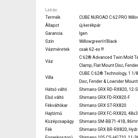
Leírás
Termék
CUBE NUROAD C:62 PRO Willowg
Állapot
új kerékpár
Garancia
Igen
Szín
Willowgreen'n'Black
Vázméretek
csak 62-es !!!
C:62® Advanced Twin Mold Tech
Váz
Clamp, Flat Mount Disc, Fend
CUBE C:62® Technology, 1 1/8"
Villa
Disc, Fender & Lowrider Mount
Hátsó váltó
Shimano GRX RD-RX820, 12-
Első váltó
Shimano GRX FD-RX820-F
Fékváltókar
Shimano GRX ST-RX820
Hajtómű
Shimano GRX FC-RX820, 48x
Középcsapágy
Shimano SM-BB71-41B, 86mm
Fék
Shimano GRX BR-RX820, Hydr. 
Fogaskoszorú
Shimano 105 CS-HG710, 11-3