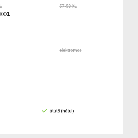
L
57-58 XL
 XXXL
elektromos
átütő (hátul)