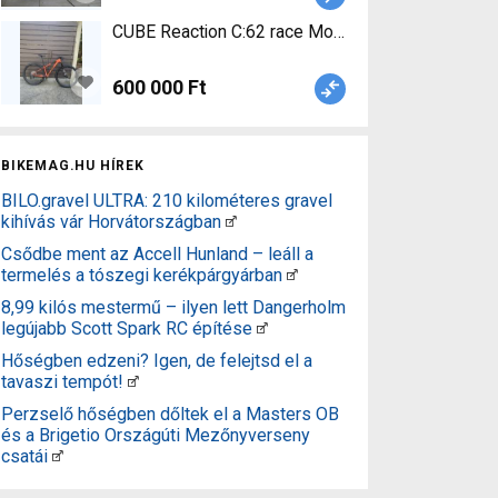
CUBE Reaction C:62 race Mountain Bike 29" elöl
600 000 Ft
BIKEMAG.HU HÍREK
BILO.gravel ULTRA: 210 kilométeres gravel
kihívás vár Horvátországban
Csődbe ment az Accell Hunland – leáll a
termelés a tószegi kerékpárgyárban
8,99 kilós mestermű – ilyen lett Dangerholm
legújabb Scott Spark RC építése
Hőségben edzeni? Igen, de felejtsd el a
tavaszi tempót!
Perzselő hőségben dőltek el a Masters OB
és a Brigetio Országúti Mezőnyverseny
csatái