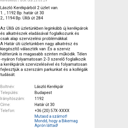
Kereskedő / Bolt óta 23.03.29
László Kerékpárból 2 üzlet van.
1. , 1192 Bp. határ út 30
2., 1194 Bp. Üllői út 284
Az Üllői úti üzletünkben leginkább új kerékpárok
és alkatrészek eladásával foglalkozunk és
csak alap szervizelési problémákkal.
A Határ úti üzletünkben nagy alkatrész és
kiegészítő választék van .És a szerviz
hátterünk is magasabb szinten működik. Télen
-nyáron folyamatosan 2-3 szerelő foglalkozik
a kerékpárok szervizelésével és folyamatosan
fejlesztjük a szerszám parkunkat és a kollégák
tudását.
Boltnév
László Kerékpár
Település
Budapest
Irányítószám
1192
Címe
Határ út 30
Telefon
+36 (20) 57X-XXXX
Mutasd a számot!
Mondd, hogy a Bikemag
Aprón láttad!