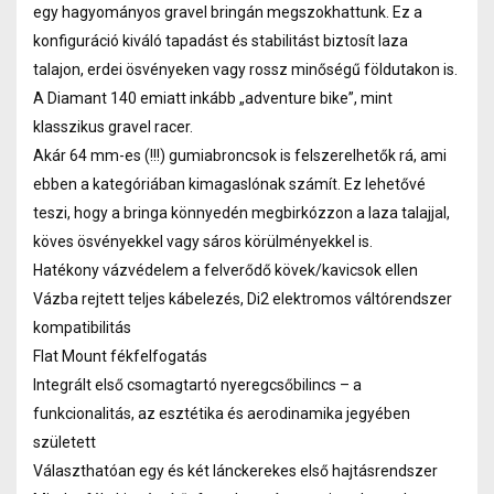
egy hagyományos gravel bringán megszokhattunk. Ez a
konfiguráció kiváló tapadást és stabilitást biztosít laza
talajon, erdei ösvényeken vagy rossz minőségű földutakon is.
A Diamant 140 emiatt inkább „adventure bike”, mint
klasszikus gravel racer.
Akár 64 mm-es (!!!) gumiabroncsok is felszerelhetők rá, ami
ebben a kategóriában kimagaslónak számít. Ez lehetővé
teszi, hogy a bringa könnyedén megbirkózzon a laza talajjal,
köves ösvényekkel vagy sáros körülményekkel is.
Hatékony vázvédelem a felverődő kövek/kavicsok ellen
Vázba rejtett teljes kábelezés, Di2 elektromos váltórendszer
kompatibilitás
Flat Mount fékfelfogatás
Integrált első csomagtartó nyeregcsőbilincs – a
funkcionalitás, az esztétika és aerodinamika jegyében
született
Választhatóan egy és két lánckerekes első hajtásrendszer