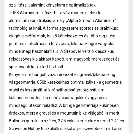
szállítása, valamint kényelemre optimalizáltak.
TREK Aluminum csőszett - a váz modern, letisztult
alumínium konstrukció, amely „Alpha Smooth Aluminium”
technológiát knál. A forma egyszerre sportos és praktikus:
elegáns csőformák, belső kábelvezetés és több rögzítési
pont teszi alkalmassá túrázásra, bikepackingre vagy akár
mindennapi használatra is. A Stepover verzió klasszikus
felsőcsöves kialakítást kapott, ami nagyobb merevséget és
sportosabb karaktert biztosít.
Kényelemre hangolt vázszerkezet és gravel/bikepacking
vázgeometria, 650b kerekekhez optimalizálva - a geometria
stabil és kiszámítható irányíthatóságot biztosít, ami
különösen fontos, ha nehéz csomagokkal vagy rossz
minőségű utakon haladsz. A bringa geometriája különösen
érdekes, mert a gravel és a mountain bike világából is merít.
Ballonos gumik - a széles, 27,5 colos kerekekre szerelt 2.4”-es
Schwalbe Nobby Nic külsők sokkal agresszívebbek, mint amit