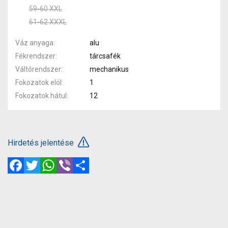
59-60 XXL
61-62 XXXL
Váz anyaga
alu
Fékrendszer
tárcsafék
Váltórendszer
mechanikus
Fokozatok elöl
1
Fokozatok hátul
12
Hirdetés jelentése
Facebook
Twitter
WhatsApp
Viber
Megosztás