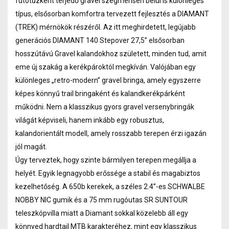
futótűzként terjedő gravel szegmensen belül is különleges
típus, elsősorban komfortra tervezett fejlesztés a DIAMANT
(TREK) mérnökök részéről. Az itt meghirdetett, legújabb
generációs DIAMANT 140 Stepover 27,5” elsősorban
hosszútávú Gravel kalandokhoz született, minden tud, amit
eme új szakág a kerékpároktól megkíván. Valójában egy
különleges „retro-modern” gravel bringa, amely egyszerre
képes könnyű trail bringaként és kalandkerékpárként
működni. Nem a klasszikus gyors gravel versenybringák
világát képviseli, hanem inkább egy robusztus,
kalandorientált modell, amely rosszabb terepen érzi igazán
jól magát.
Úgy terveztek, hogy szinte bármilyen terepen megállja a
helyét. Egyik legnagyobb erőssége a stabil és magabiztos
kezelhetőség. A 650b kerekek, a széles 2.4”-es SCHWALBE
NOBBY NIC gumik és a 75 mm rugóutas SR SUNTOUR
teleszkópvilla miatt a Diamant sokkal közelebb áll egy
könnyed hardtail MTB karakteréhez, mint egy klasszikus