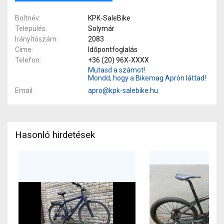
Boltnév
KPK-SaleBike
Település
Solymár
Irányítószám
2083
Címe
Időpontfoglalás
Telefon
+36 (20) 96X-XXXX
Mutasd a számot!
Mondd, hogy a Bikemag Aprón láttad!
Email
apro@kpk-salebike.hu
Hasonló hirdetések