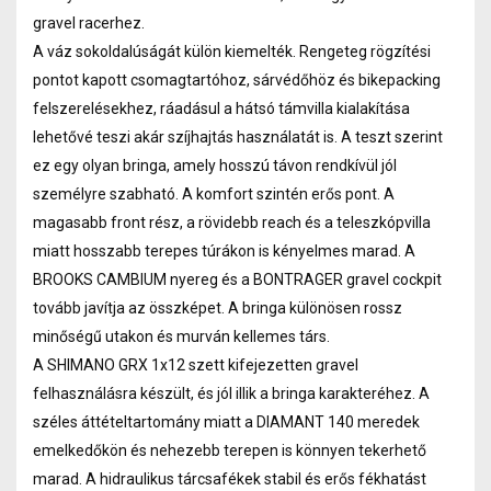
gravel racerhez.
A váz sokoldalúságát külön kiemelték. Rengeteg rögzítési
pontot kapott csomagtartóhoz, sárvédőhöz és bikepacking
felszerelésekhez, ráadásul a hátsó támvilla kialakítása
lehetővé teszi akár szíjhajtás használatát is. A teszt szerint
ez egy olyan bringa, amely hosszú távon rendkívül jól
személyre szabható. A komfort szintén erős pont. A
magasabb front rész, a rövidebb reach és a teleszkópvilla
miatt hosszabb terepes túrákon is kényelmes marad. A
BROOKS CAMBIUM nyereg és a BONTRAGER gravel cockpit
tovább javítja az összképet. A bringa különösen rossz
minőségű utakon és murván kellemes társ.
A SHIMANO GRX 1x12 szett kifejezetten gravel
felhasználásra készült, és jól illik a bringa karakteréhez. A
széles áttételtartomány miatt a DIAMANT 140 meredek
emelkedőkön és nehezebb terepen is könnyen tekerhető
marad. A hidraulikus tárcsafékek stabil és erős fékhatást