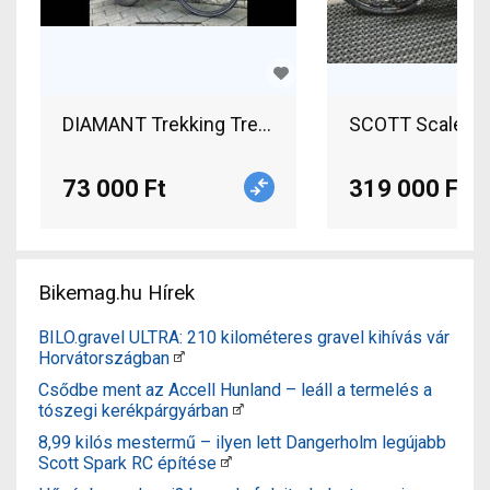
DIAMANT Trekking Trekking/cross v-fék használ
73 000 Ft
319 000 Ft
Bikemag.hu Hírek
BILO.gravel ULTRA: 210 kilométeres gravel kihívás vár
Horvátországban
Csődbe ment az Accell Hunland – leáll a termelés a
tószegi kerékpárgyárban
8,99 kilós mestermű – ilyen lett Dangerholm legújabb
Scott Spark RC építése