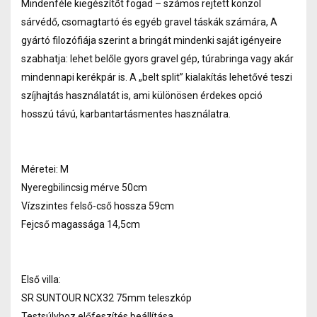
Mindenféle kiegészítőt fogad – számos rejtett konzol
sárvédő, csomagtartó és egyéb gravel táskák számára, A
gyártó filozófiája szerint a bringát mindenki saját igényeire
szabhatja: lehet belőle gyors gravel gép, túrabringa vagy akár
mindennapi kerékpár is. A „belt split” kialakítás lehetővé teszi
szíjhajtás használatát is, ami különösen érdekes opció
hosszú távú, karbantartásmentes használatra.
Méretei: M
Nyeregbilincsig mérve 50cm
Vízszintes felső-cső hossza 59cm
Fejcső magassága 14,5cm
Első villa:
SR SUNTOUR NCX32 75mm teleszkóp
Testsúlyhoz előfeszítés beállítása