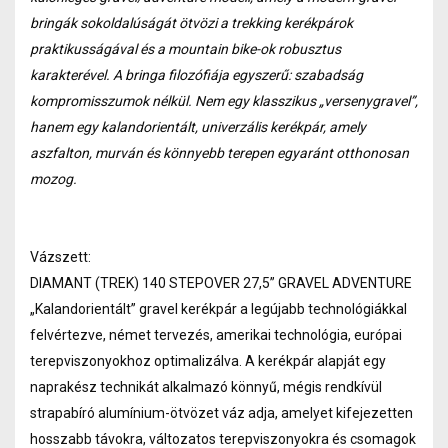
bringák sokoldalúságát ötvözi a trekking kerékpárok
praktikusságával és a mountain bike-ok robusztus
karakterével. A bringa filozófiája egyszerű: szabadság
kompromisszumok nélkül. Nem egy klasszikus „versenygravel”,
hanem egy kalandorientált, univerzális kerékpár, amely
aszfalton, murván és könnyebb terepen egyaránt otthonosan
mozog.
Vázszett:
DIAMANT (TREK) 140 STEPOVER 27,5” GRAVEL ADVENTURE
„Kalandorientált” gravel kerékpár a legújabb technológiákkal
felvértezve, német tervezés, amerikai technológia, európai
terepviszonyokhoz optimalizálva. A kerékpár alapját egy
naprakész technikát alkalmazó könnyű, mégis rendkívül
strapabíró alumínium-ötvözet váz adja, amelyet kifejezetten
hosszabb távokra, változatos terepviszonyokra és csomagok