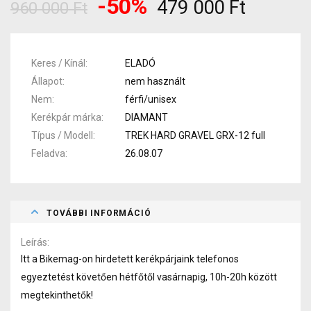
-50%
479 000 Ft
960 000 Ft
Keres / Kínál
ELADÓ
Állapot
nem használt
Nem
férfi/unisex
Kerékpár márka
DIAMANT
Típus / Modell
TREK HARD GRAVEL GRX-12 full
Feladva
26.08.07
TOVÁBBI INFORMÁCIÓ
Leírás
Itt a Bikemag-on hirdetett kerékpárjaink telefonos
egyeztetést követően hétfőtől vasárnapig, 10h-20h között
megtekinthetők!