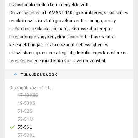
biztosítanak minden körülmények között.
Összességében a DIAMANT 140 egy karakteres, sokoldalú és
rendkívül szórakoztató gravel/adventure bringa, amely
elsősorban azoknak ajánlható, akik rosszabb terepre,
bikepackingre vagy kényelmes commuter használatra
keresnek bringát. Tiszta országúti sebességben és
mászásban ugyan nem a legjobb, de különleges karaktere és
terepképessége miatt kitűnik a gravel mezőnyből.
TULAJDONSÁGOK
Országúti váz mérete
47-48 XXS
49-50 XS
51-52 S
53-54 M
55-56 L
57-58 XL