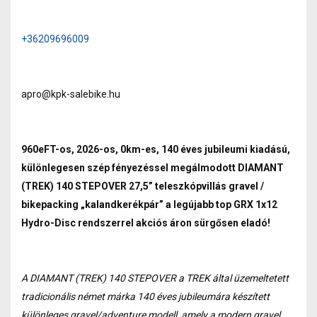
+36209696009
apro@kpk-salebike.hu
960eFT-os, 2026-os, 0km-es, 140 éves jubileumi kiadású,
különlegesen szép fényezéssel megálmodott DIAMANT
(TREK) 140 STEPOVER 27,5” teleszkópvillás gravel /
bikepacking „kalandkerékpár” a legújabb top GRX 1x12
Hydro-Disc rendszerrel akciós áron sürgősen eladó!
A DIAMANT (TREK) 140 STEPOVER a TREK által üzemeltetett
tradicionális német márka 140 éves jubileumára készített
különleges gravel/adventure modell, amely a modern gravel