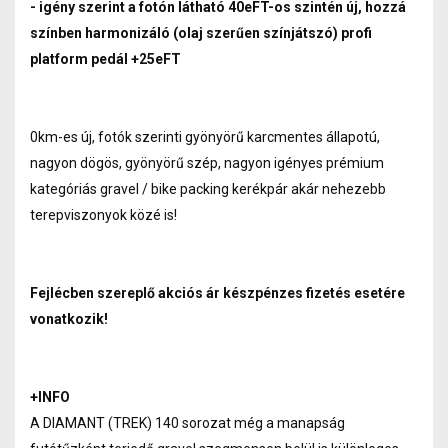
- igény szerint a fotón látható 40eFT-os szintén új, hozzá
színben harmonizáló (olaj szerűen színjátszó) profi
platform pedál +25eFT
0km-es új, fotók szerinti gyönyörű karcmentes állapotú,
nagyon dögös, gyönyörű szép, nagyon igényes prémium
kategóriás gravel / bike packing kerékpár akár nehezebb
terepviszonyok közé is!
Fejlécben szereplő akciós ár készpénzes fizetés esetére
vonatkozik!
+INFO
A DIAMANT (TREK) 140 sorozat még a manapság