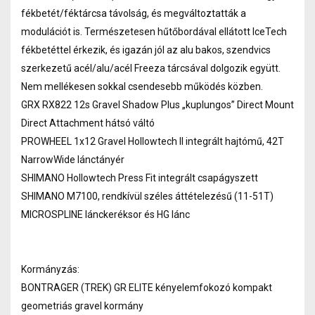
fékbetét/féktárcsa távolság, és megváltoztatták a
modulációt is. Természetesen hűtőbordával ellátott IceTech
fékbetéttel érkezik, és igazán jól az alu bakos, szendvics
szerkezetű acél/alu/acél Freeza tárcsával dolgozik együtt.
Nem mellékesen sokkal csendesebb működés közben.
GRX RX822 12s Gravel Shadow Plus „kuplungos” Direct Mount
Direct Attachment hátsó váltó
PROWHEEL 1x12 Gravel Hollowtech II integrált hajtómű, 42T
NarrowWide lánctányér
SHIMANO Hollowtech Press Fit integrált csapágyszett
SHIMANO M7100, rendkívül széles áttételezésű (11-51T)
MICROSPLINE lánckeréksor és HG lánc
Kormányzás:
BONTRAGER (TREK) GR ELITE kényelemfokozó kompakt
geometriás gravel kormány