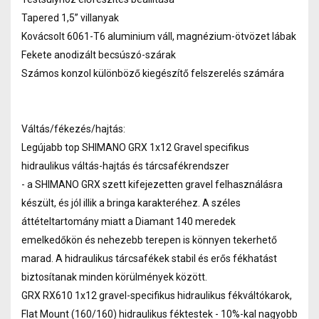
Tapered 1,5” villanyak
Kovácsolt 6061-T6 aluminium váll, magnézium-ötvözet lábak
Fekete anodizált becsúszó-szárak
Számos konzol különböző kiegészítő felszerelés számára
Váltás/fékezés/hajtás:
Legújabb top SHIMANO GRX 1x12 Gravel specifikus
hidraulikus váltás-hajtás és tárcsafékrendszer
- a SHIMANO GRX szett kifejezetten gravel felhasználásra
készült, és jól illik a bringa karakteréhez. A széles
áttételtartomány miatt a Diamant 140 meredek
emelkedőkön és nehezebb terepen is könnyen tekerhető
marad. A hidraulikus tárcsafékek stabil és erős fékhatást
biztosítanak minden körülmények között.
GRX RX610 1x12 gravel-specifikus hidraulikus fékváltókarok,
Flat Mount (160/160) hidraulikus féktestek - 10%-kal nagyobb