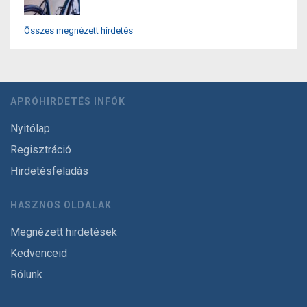
Összes megnézett hirdetés
APRÓHIRDETÉS INFÓK
Nyitólap
Regisztráció
Hirdetésfeladás
HASZNOS OLDALAK
Megnézett hirdetések
Kedvenceid
Rólunk