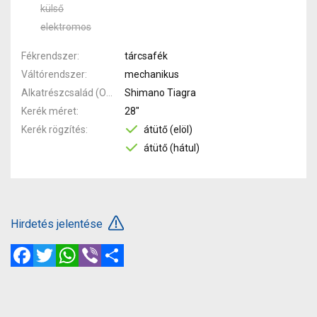
külső
elektromos
Fékrendszer
tárcsafék
Váltórendszer
mechanikus
Alkatrészcsalád (Outi)
Shimano Tiagra
Kerék méret
28"
Kerék rögzítés
átütő (elöl)
átütő (hátul)
Hirdetés jelentése
Facebook
Twitter
WhatsApp
Viber
Megosztás