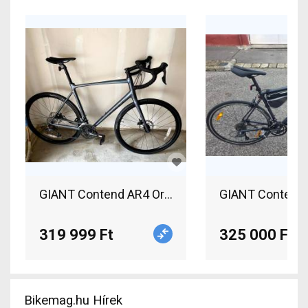
GIANT Contend AR4 Országúti Shimano Claris tá
GIANT Contend 
319 999 Ft
325 000 Ft
Bikemag.hu Hírek