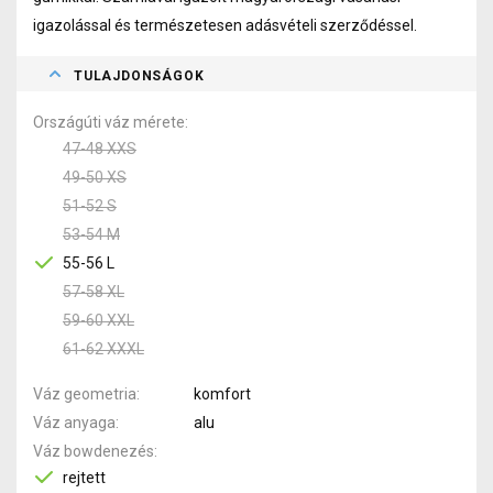
igazolással és természetesen adásvételi szerződéssel.
TULAJDONSÁGOK
Országúti váz mérete
47-48 XXS
49-50 XS
51-52 S
53-54 M
55-56 L
57-58 XL
59-60 XXL
61-62 XXXL
Váz geometria
komfort
Váz anyaga
alu
Váz bowdenezés
rejtett