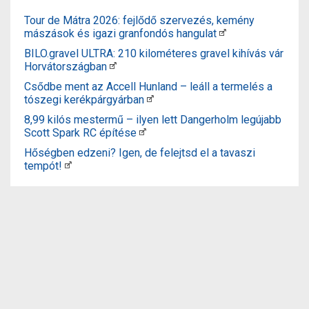
Tour de Mátra 2026: fejlődő szervezés, kemény
mászások és igazi granfondós hangulat
BILO.gravel ULTRA: 210 kilométeres gravel kihívás vár
Horvátországban
Csődbe ment az Accell Hunland – leáll a termelés a
tószegi kerékpárgyárban
8,99 kilós mestermű – ilyen lett Dangerholm legújabb
Scott Spark RC építése
Hőségben edzeni? Igen, de felejtsd el a tavaszi
tempót!