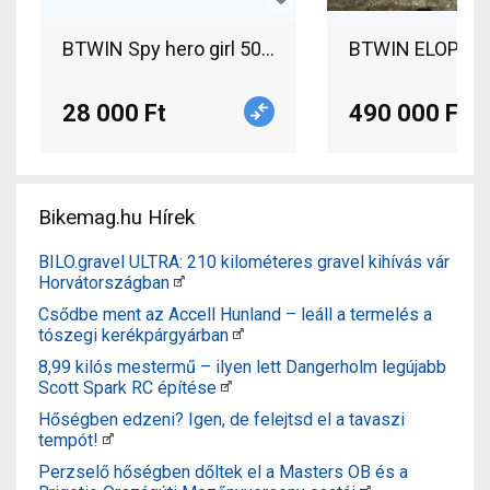
BTWIN Spy hero girl 500 Gyerek kerékpár haszná
BTWIN ELOPS 92
28 000 Ft
490 000 Ft
Bikemag.hu Hírek
BILO.gravel ULTRA: 210 kilométeres gravel kihívás vár
Horvátországban
Csődbe ment az Accell Hunland – leáll a termelés a
tószegi kerékpárgyárban
8,99 kilós mestermű – ilyen lett Dangerholm legújabb
Scott Spark RC építése
Hőségben edzeni? Igen, de felejtsd el a tavaszi
tempót!
Perzselő hőségben dőltek el a Masters OB és a