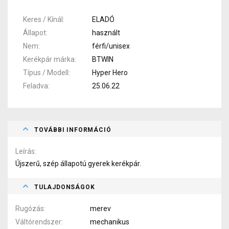
Keres / Kínál
ELADÓ
Állapot
használt
Nem
férfi/unisex
Kerékpár márka
BTWIN
Típus / Modell
Hyper Hero
Feladva
25.06.22
TOVÁBBI INFORMÁCIÓ
Leírás
Újszerű, szép állapotú gyerek kerékpár.
TULAJDONSÁGOK
Rugózás
merev
Váltórendszer
mechanikus