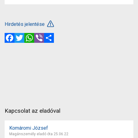
Hirdetés jelentése
Facebook
Twitter
WhatsApp
Viber
Megosztás
Kapcsolat az eladóval
Komáromi József
Magánszemély eladó óta 25.06.22