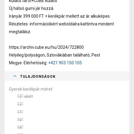
Kulacs tartó+CUBE kulacs
Új hátsó gumi jár hozzá.
Irànyàr 399 000 FT + kerèkpàr mellett az àr alkukèpes
Részletes információkért weboldalra kattintva mindent
megtalàlsz.
https://archiv.cube.eu/hu/2024/722800
Helyileg Ipolysàgon, Szlovàkiàban talàlható, Pest
Megye. Elèrhetösèg:
+421 903 150 105
TULAJDONSÁGOK
Gyerek kerékpár méret
12" alatt
12"
14"
16"
18"