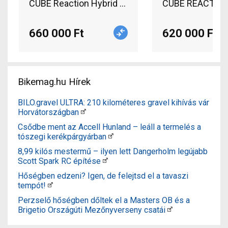
CUBE Reaction Hybrid Pro 625 Elektromos Mounta
CUBE REACTION 
660 000 Ft
620 000 Ft
Bikemag.hu Hírek
BILO.gravel ULTRA: 210 kilométeres gravel kihívás vár
Horvátországban
Csődbe ment az Accell Hunland – leáll a termelés a
tószegi kerékpárgyárban
8,99 kilós mestermű – ilyen lett Dangerholm legújabb
Scott Spark RC építése
Hőségben edzeni? Igen, de felejtsd el a tavaszi
tempót!
Perzselő hőségben dőltek el a Masters OB és a
Brigetio Országúti Mezőnyverseny csatái