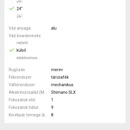
20"
24"
26"
Váz anyaga
alu
Váz bowdenezés
rejtett
külső
elektromos
Rugózás
merev
Fékrendszer
tárcsafék
Váltórendszer
mechanikus
Alkatrészcsalád (MTB)
Shimano SLX
Fokozatok elöl
1
Fokozatok hátul
9
Kerékpár tömege (kg)
8