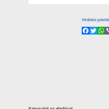
Hirdetés jelent
Facebook
Twitte
W
Kapcsolat az eladóval