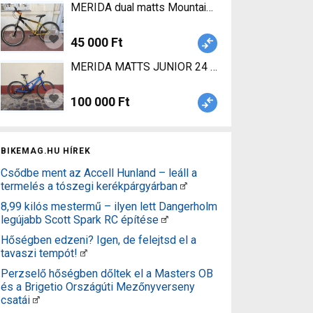
MERIDA dual matts Mountain Bike 26" elöl teles
45 000 Ft
MERIDA MATTS JUNIOR 24 Gyerek kerékpár nem
100 000 Ft
BIKEMAG.HU HÍREK
Csődbe ment az Accell Hunland – leáll a
termelés a tószegi kerékpárgyárban
8,99 kilós mestermű – ilyen lett Dangerholm
legújabb Scott Spark RC építése
Hőségben edzeni? Igen, de felejtsd el a
tavaszi tempót!
Perzselő hőségben dőltek el a Masters OB
és a Brigetio Országúti Mezőnyverseny
csatái