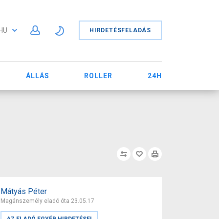
HU
HIRDETÉSFELADÁS
ÁLLÁS
ROLLER
24H
Mátyás Péter
Magánszemély eladó óta 23.05.17
AZ ELADÓ EGYÉB HIRDETÉSEI