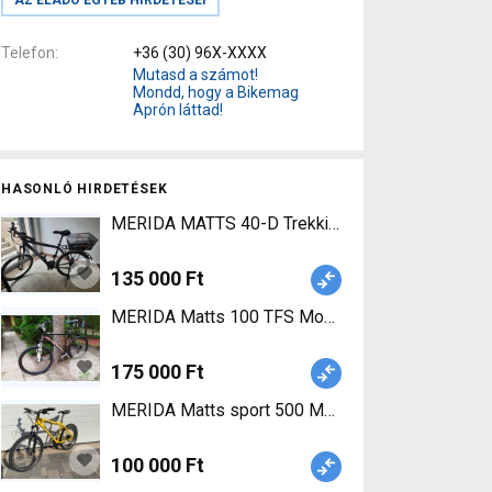
Telefon
+36 (30) 96X-XXXX
Mutasd a számot!
Mondd, hogy a Bikemag
Aprón láttad!
HASONLÓ HIRDETÉSEK
MERIDA MATTS 40-D Trekking/cross v-fék hasz
135 000 Ft
MERIDA Matts 100 TFS Mountain Bike 26" elöl t
175 000 Ft
MERIDA Matts sport 500 Mountain Bike 26" elöl 
100 000 Ft