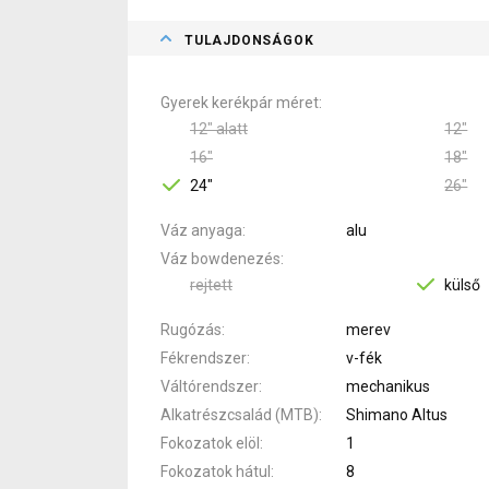
TULAJDONSÁGOK
Gyerek kerékpár méret
12" alatt
12"
16"
18"
24"
26"
Váz anyaga
alu
Váz bowdenezés
rejtett
külső
Rugózás
merev
Fékrendszer
v-fék
Váltórendszer
mechanikus
Alkatrészcsalád (MTB)
Shimano Altus
Fokozatok elöl
1
Fokozatok hátul
8