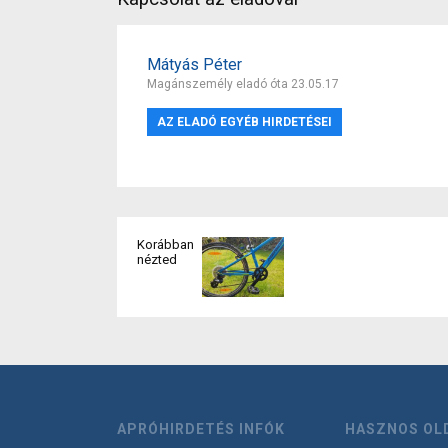
Mátyás Péter
Magánszemély eladó óta 23.05.17
AZ ELADÓ EGYÉB HIRDETÉSEI
Korábban
nézted
APRÓHIRDETÉS INFÓK
HASZNOS OL