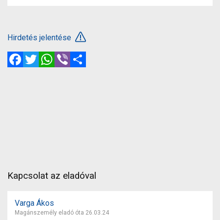
Hirdetés jelentése
Facebook
Twitter
WhatsApp
Viber
Megosztás
Kapcsolat az eladóval
Varga Ákos
Magánszemély eladó óta 26.03.24