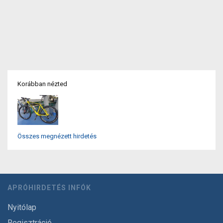
Korábban nézted
Összes megnézett hirdetés
APRÓHIRDETÉS INFÓK
Nyitólap
Regisztráció