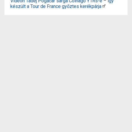
Videón Tadej Pogačar sárga Colnago Y1Rs-e – így
készült a Tour de France győztes kerékpárja