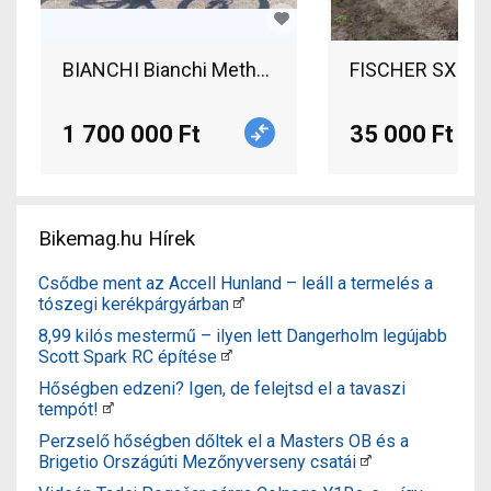
BIANCHI Bianchi Methanol CV FS 9.2 - XTR/XT 1x1
FISCHER SX 27 O
1 700 000 Ft
35 000 Ft
Bikemag.hu Hírek
Csődbe ment az Accell Hunland – leáll a termelés a
tószegi kerékpárgyárban
8,99 kilós mestermű – ilyen lett Dangerholm legújabb
Scott Spark RC építése
Hőségben edzeni? Igen, de felejtsd el a tavaszi
tempót!
Perzselő hőségben dőltek el a Masters OB és a
Brigetio Országúti Mezőnyverseny csatái