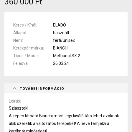
360 000 Ft
Keres / Kínál
ELADÓ
Állapot
használt
Nem
férfi/unisex
Kerékpár márka
BIANCHI
Típus / Modell
Methanol SX 2
Feladva
26.03.24
TOVÁBBI INFORMÁCIÓ
Leírás
Sziasztok!
A képen látható Bianchi monti egy kiváló társ lehet azoknak
akik szeretik a változatos terepeket! A neve fémjelzi a
kerékpár minőségét!