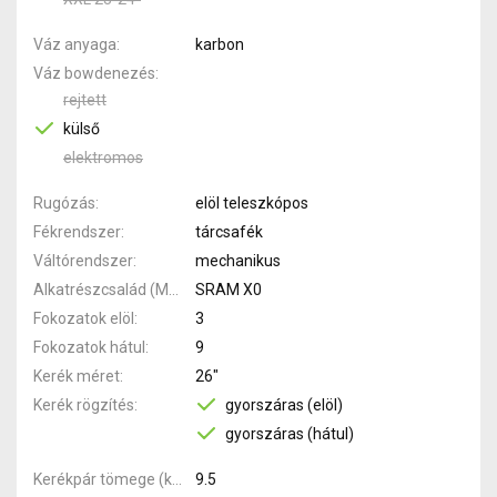
Váz anyaga
karbon
Váz bowdenezés
rejtett
külső
elektromos
Rugózás
elöl teleszkópos
Fékrendszer
tárcsafék
Váltórendszer
mechanikus
Alkatrészcsalád (MTB)
SRAM X0
Fokozatok elöl
3
Fokozatok hátul
9
Kerék méret
26"
Kerék rögzítés
gyorszáras (elöl)
gyorszáras (hátul)
Kerékpár tömege (kg)
9.5