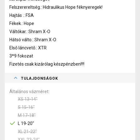
Felszerereltség.: Hidraulikus Hope féknyeregek!
Hajtás .: FSA
Fékek.: Hope
Váltókar.: Shram X-O
Hátsó válto.: Shram X-O
Első láncvető.: XTR
3*9 fokozat
Fizetés csak kizárólag készpénzben!!!!
TULAJDONSÁGOK
Általános vázméret
XS 13-14"
S 15-16"
M 17-18"
L 19-20"
XL 21-22"
XXL 23-24"