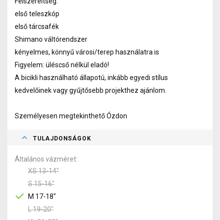
Felszereltség:
első teleszkóp
első tárcsafék
Shimano váltórendszer
kényelmes, könnyű városi/terep használatra is
Figyelem: üléscső nélkül eladó!
A bicikli használható állapotú, inkább egyedi stílus
kedvelőinek vagy gyűjtősebb projekthez ajánlom.
Személyesen megtekinthető Ózdon
TULAJDONSÁGOK
Általános vázméret
XS 13-14"
S 15-16"
M 17-18"
L 19-20"