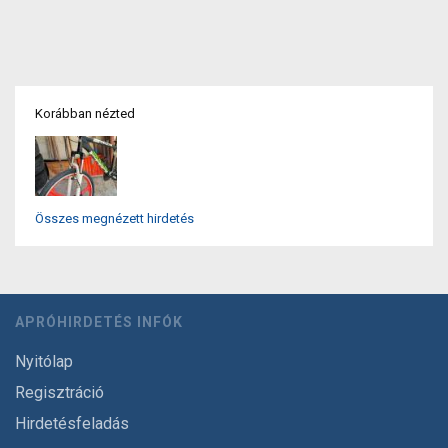
Korábban nézted
Összes megnézett hirdetés
APRÓHIRDETÉS INFÓK
Nyitólap
Regisztráció
Hirdetésfeladás