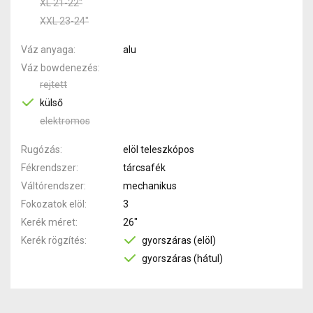
XL 21-22"
XXL 23-24"
Váz anyaga
alu
Váz bowdenezés
rejtett
külső
elektromos
Rugózás
elöl teleszkópos
Fékrendszer
tárcsafék
Váltórendszer
mechanikus
Fokozatok elöl
3
Kerék méret
26"
Kerék rögzítés
gyorszáras (elöl)
gyorszáras (hátul)