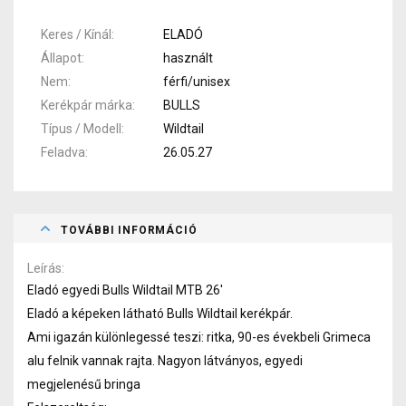
Keres / Kínál
ELADÓ
Állapot
használt
Nem
férfi/unisex
Kerékpár márka
BULLS
Típus / Modell
Wildtail
Feladva
26.05.27
TOVÁBBI INFORMÁCIÓ
Leírás
Eladó egyedi Bulls Wildtail MTB 26'
Eladó a képeken látható Bulls Wildtail kerékpár.
Ami igazán különlegessé teszi: ritka, 90-es évekbeli Grimeca
alu felnik vannak rajta. Nagyon látványos, egyedi
megjelenésű bringa