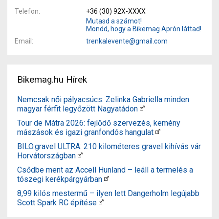
Telefon
+36 (30) 92X-XXXX
Mutasd a számot!
Mondd, hogy a Bikemag Aprón láttad!
Email
trenkalevente@gmail.com
Bikemag.hu Hírek
Nemcsak női pályacsúcs: Zelinka Gabriella minden
magyar férfit legyőzött Nagyatádon
Tour de Mátra 2026: fejlődő szervezés, kemény
mászások és igazi granfondós hangulat
BILO.gravel ULTRA: 210 kilométeres gravel kihívás vár
Horvátországban
Csődbe ment az Accell Hunland – leáll a termelés a
tószegi kerékpárgyárban
8,99 kilós mestermű – ilyen lett Dangerholm legújabb
Scott Spark RC építése