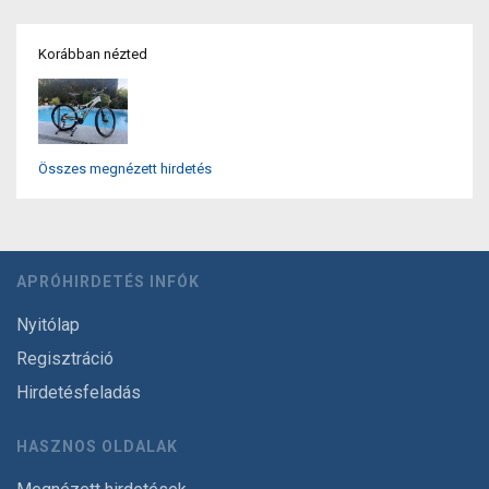
Korábban nézted
Összes megnézett hirdetés
APRÓHIRDETÉS INFÓK
Nyitólap
Regisztráció
Hirdetésfeladás
HASZNOS OLDALAK