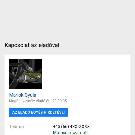
Kapcsolat az eladóval
Marlok Gyula
Magánszemély eladó óta 23.09.05
AZ ELADÓ EGYÉB HIRDETÉSEI
Telefon
+43 (66) 48X-XXXX
Mutasd a számot!