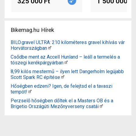
325 000 Ft
1 500 000 Ft
Bikemag.hu Hírek
BILO.gravel ULTRA: 210 kilométeres gravel kihívás vár
Horvátországban
Csődbe ment az Accell Hunland – leáll a termelés a
tószegi kerékpárgyárban
8,99 kilós mestermű – ilyen lett Dangerholm legújabb
Scott Spark RC építése
Hőségben edzeni? Igen, de felejtsd el a tavaszi
tempót!
Perzselő hőségben dőltek el a Masters OB és a
Brigetio Országúti Mezőnyverseny csatái