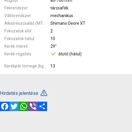
Rugóút
80-100 mm
Fékrendszer
tárcsafék
Váltórendszer
mechanikus
Alkatrészcsalád (MTB)
Shimano Deore XT
Fokozatok elöl
2
Fokozatok hátul
10
Kerék méret
29"
Kerék rögzítés
átütő (hátul)
Kerékpár tömege (kg)
13
Hirdetés jelentése
Facebook
Twitter
WhatsApp
Viber
Megosztás