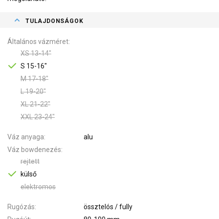
TULAJDONSÁGOK
Általános vázméret
XS 13-14"
S 15-16"
M 17-18"
L 19-20"
XL 21-22"
XXL 23-24"
Váz anyaga
alu
Váz bowdenezés
rejtett
külső
elektromos
Rugózás
össztelós / fully