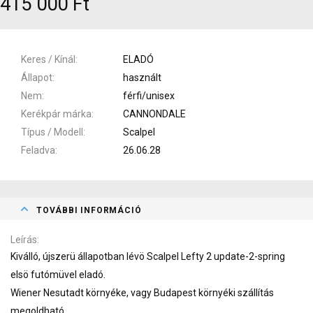
415 000 Ft
Keres / Kínál
ELADÓ
Állapot
használt
Nem
férfi/unisex
Kerékpár márka
CANNONDALE
Típus / Modell
Scalpel
Feladva
26.06.28
TOVÁBBI INFORMÁCIÓ
Leírás
Kiválló, újszerü állapotban lévö Scalpel Lefty 2 update-2-spring
elsö futómüvel eladó.
Wiener Nesutadt környéke, vagy Budapest környéki szállítás
megoldható.