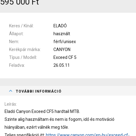
595 000 Ft
Keres / Kínál
ELADÓ
Állapot
használt
Nem
férfi/unisex
Kerékpár márka
CANYON
Típus / Modell
Exceed CF 5
Feladva
26.05.11
TOVÁBBI INFORMÁCIÓ
Leírás
Eladó Canyon Exceed CF5 hardtail MTB.
Szinte alig használtam és nem is fogom, idő és motiváció
hiányában, ezért válnék meg tőle.
Teljes specifikáció itt:
https://www.canyon.com/en-hu/exceed-cf-