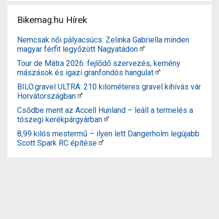
Bikemag.hu Hírek
Nemcsak női pályacsúcs: Zelinka Gabriella minden
magyar férfit legyőzött Nagyatádon
Tour de Mátra 2026: fejlődő szervezés, kemény
mászások és igazi granfondós hangulat
BILO.gravel ULTRA: 210 kilométeres gravel kihívás vár
Horvátországban
Csődbe ment az Accell Hunland – leáll a termelés a
tószegi kerékpárgyárban
8,99 kilós mestermű – ilyen lett Dangerholm legújabb
Scott Spark RC építése