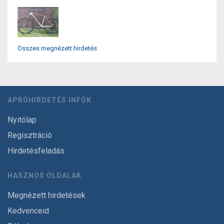
Összes megnézett hirdetés
APRÓHIRDETÉS INFÓK
Nyitólap
Regisztráció
Hirdetésfeladás
HASZNOS OLDALAK
Megnézett hirdetések
Kedvenceid