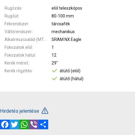
Rugózás
elöl teleszkópos
Rugóút
80-100 mm
Fékrendszer
tárcsafék
Váltórendszer
mechanikus
Alkatrészcsalád (MTB)
SRAM NX Eagle
Fokozatok elöl
1
Fokozatok hátul
12
Kerék méret
29"
Kerék rögzítés
átütő (elöl)
átütő (hátul)
Hirdetés jelentése
Facebook
Twitter
WhatsApp
Viber
Megosztás