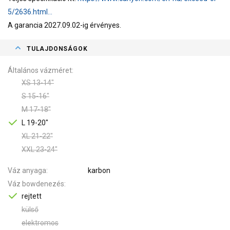
5/2636.html...
A garancia 2027.09.02-ig érvényes.
TULAJDONSÁGOK
Általános vázméret
XS 13-14"
S 15-16"
M 17-18"
L 19-20"
XL 21-22"
XXL 23-24"
Váz anyaga
karbon
Váz bowdenezés
rejtett
külső
elektromos