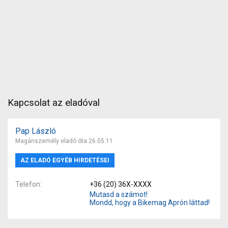
Kapcsolat az eladóval
Pap László
Magánszemély eladó óta 26.05.11
AZ ELADÓ EGYÉB HIRDETÉSEI
Telefon
+36 (20) 36X-XXXX
Mutasd a számot!
Mondd, hogy a Bikemag Aprón láttad!