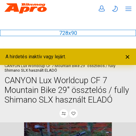
728x90
A hirdetés inaktív vagy lejárt.
Nyitólap
Kerékpár
Mountain Bike
CANYON Lux Worldcup CF 7 Mountain Bike 29" össztelós / fully
Shimano SLX használt ELADÓ
CANYON Lux Worldcup CF 7
Mountain Bike 29" össztelós / fully
Shimano SLX használt ELADÓ