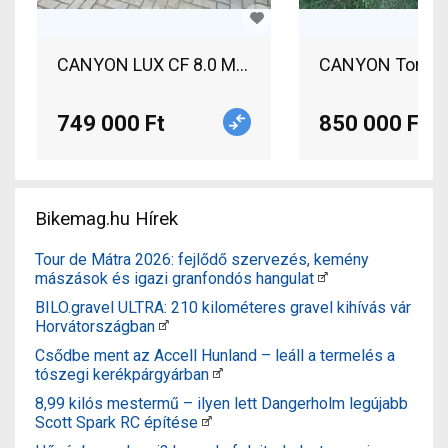
CANYON LUX CF 8.0 Mountain Bike 29"
CANYON Torque C
749 000 Ft
850 000 Ft
Bikemag.hu Hírek
Tour de Mátra 2026: fejlődő szervezés, kemény
mászások és igazi granfondós hangulat
BILO.gravel ULTRA: 210 kilométeres gravel kihívás vár
Horvátországban
Csődbe ment az Accell Hunland – leáll a termelés a
tószegi kerékpárgyárban
8,99 kilós mestermű – ilyen lett Dangerholm legújabb
Scott Spark RC építése