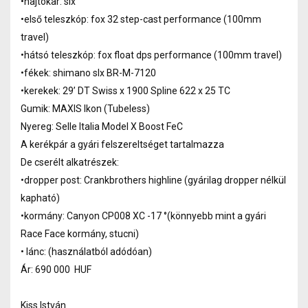
•hajtókar: slx
•első teleszkóp: fox 32 step-cast performance (100mm
travel)
•hátsó teleszkóp: fox float dps performance (100mm travel)
•fékek: shimano slx BR-M-7120
•kerekek: 29’ DT Swiss x 1900 Spline 622 x 25 TC
Gumik: MAXIS Ikon (Tubeless)
Nyereg: Selle Italia Model X Boost FeC
A kerékpár a gyári felszereltséget tartalmazza
De cserélt alkatrészek:
•dropper post: Crankbrothers highline (gyárilag dropper nélkül
kapható)
•kormány: Canyon CP008 XC -17 °(könnyebb mint a gyári
Race Face kormány, stucni)
• lánc: (használatból adódóan)
Ár: 690 000 HUF
Kiss István