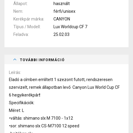
Állapot
használt
Nem
férfi/unisex
Kerékpár márka
CANYON
Típus / Modell
Lux Worldcup CF 7
Feladva
25.02.03
TOVÁBBI INFORMÁCIÓ
Leírás
Eladó a címben említett 1 szezont futott, rendszeresen
szervizelt, remek állapotban levő Canyon Lux World Cup CF
6 hegyikerékpár❗️
Specifikációk:
Méret: L
•váltás: shimano slx M 7100 - 1x12
•sor: shimano slx CS-M7100 12 speed