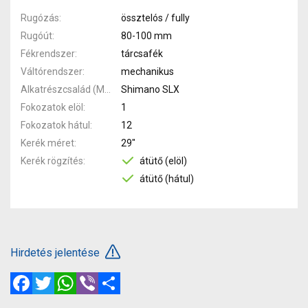
Rugózás
össztelós / fully
Rugóút
80-100 mm
Fékrendszer
tárcsafék
Váltórendszer
mechanikus
Alkatrészcsalád (MTB)
Shimano SLX
Fokozatok elöl
1
Fokozatok hátul
12
Kerék méret
29"
Kerék rögzítés
átütő (elöl)
átütő (hátul)
Hirdetés jelentése
Facebook
Twitter
WhatsApp
Viber
Megosztás