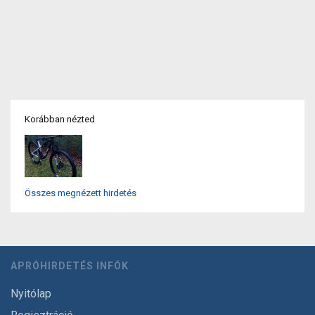
Korábban nézted
Összes megnézett hirdetés
APRÓHIRDETÉS INFÓK
Nyitólap