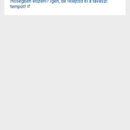
Hőségben edzeni? Igen, de felejtsd el a tavaszi
tempót!