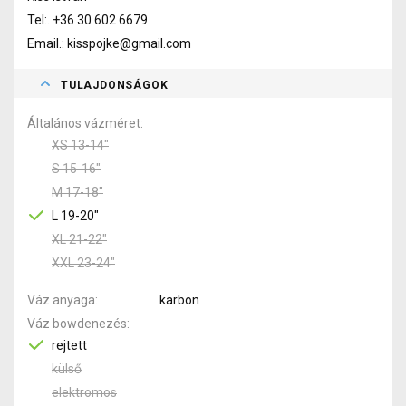
Tel:. +36 30 602 6679
Email.: kisspojke@gmail.com
TULAJDONSÁGOK
Általános vázméret
XS 13-14"
S 15-16"
M 17-18"
L 19-20"
XL 21-22"
XXL 23-24"
Váz anyaga
karbon
Váz bowdenezés
rejtett
külső
elektromos