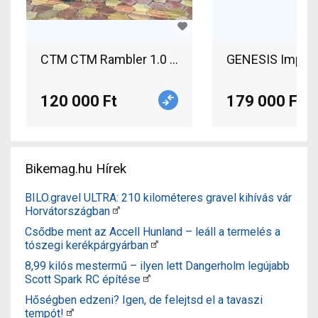
CTM CTM Rambler 1.0 29 Blue/Black – L Mountain
GENESIS Impact 
120 000 Ft
179 000 Ft
Bikemag.hu Hírek
BILO.gravel ULTRA: 210 kilométeres gravel kihívás vár
Horvátországban
Csődbe ment az Accell Hunland – leáll a termelés a
tószegi kerékpárgyárban
8,99 kilós mestermű – ilyen lett Dangerholm legújabb
Scott Spark RC építése
Hőségben edzeni? Igen, de felejtsd el a tavaszi
tempót!