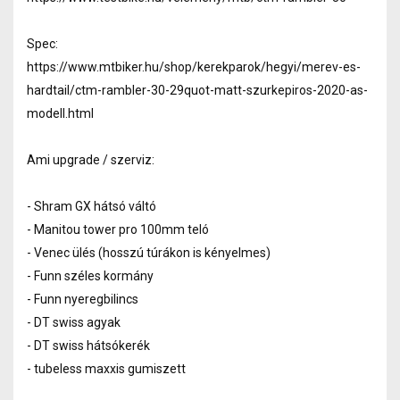
Spec:
https://www.mtbiker.hu/shop/kerekparok/hegyi/merev-es-
hardtail/ctm-rambler-30-29quot-matt-szurkepiros-2020-as-
modell.html
Ami upgrade / szerviz:
- Shram GX hátsó váltó
- Manitou tower pro 100mm teló
- Venec ülés (hosszú túrákon is kényelmes)
- Funn széles kormány
- Funn nyeregbilincs
- DT swiss agyak
- DT swiss hátsókerék
- tubeless maxxis gumiszett