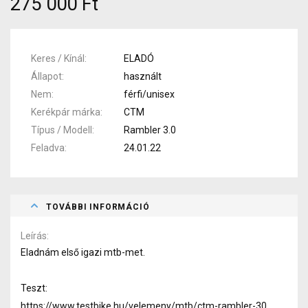
275 000 Ft
Keres / Kínál
ELADÓ
Állapot
használt
Nem
férfi/unisex
Kerékpár márka
CTM
Típus / Modell
Rambler 3.0
Feladva
24.01.22
TOVÁBBI INFORMÁCIÓ
Leírás
Eladnám első igazi mtb-met.
Teszt:
https://www.testbike.hu/velemeny/mtb/ctm-rambler-30