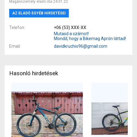
Magánszemély eladó óta 24.01.22
AZ ELADÓ EGYÉB HIRDETÉSEI
Telefon
+06 (53) XXX-XX
Mutasd a számot!
Mondd, hogy a Bikemag Aprón láttad!
Email
davidkruchio96@gmail.com
Hasonló hirdetések