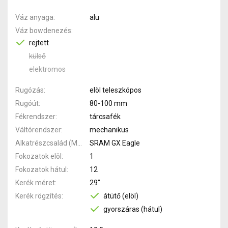
Váz anyaga
alu
Váz bowdenezés
rejtett
külső
elektromos
Rugózás
elöl teleszkópos
Rugóút
80-100 mm
Fékrendszer
tárcsafék
Váltórendszer
mechanikus
Alkatrészcsalád (MTB)
SRAM GX Eagle
Fokozatok elöl
1
Fokozatok hátul
12
Kerék méret
29"
Kerék rögzítés
átütő (elöl)
gyorszáras (hátul)