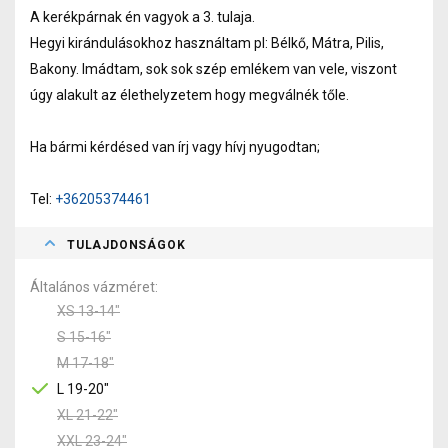
A kerékpárnak én vagyok a 3. tulaja.
Hegyi kirándulásokhoz használtam pl: Bélkő, Mátra, Pilis,
Bakony. Imádtam, sok sok szép emlékem van vele, viszont
úgy alakult az élethelyzetem hogy megválnék tőle.
Ha bármi kérdésed van írj vagy hívj nyugodtan;
Tel:
+36205374461
TULAJDONSÁGOK
Általános vázméret
XS 13-14"
S 15-16"
M 17-18"
L 19-20"
XL 21-22"
XXL 23-24"