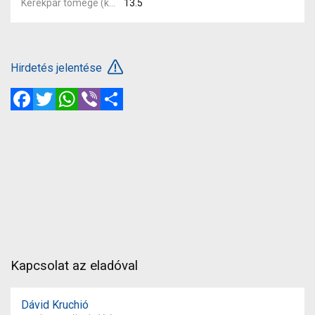
Kerékpár tömege (kg)
13.5
Hirdetés jelentése
Facebook
Twitter
WhatsApp
Viber
Megosztás
Kapcsolat az eladóval
Dávid Kruchió