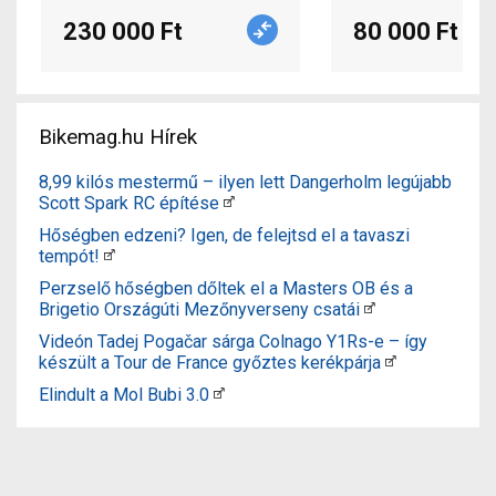
230 000 Ft
80 000 Ft
Bikemag.hu Hírek
8,99 kilós mestermű – ilyen lett Dangerholm legújabb
Scott Spark RC építése
Hőségben edzeni? Igen, de felejtsd el a tavaszi
tempót!
Perzselő hőségben dőltek el a Masters OB és a
Brigetio Országúti Mezőnyverseny csatái
Videón Tadej Pogačar sárga Colnago Y1Rs-e – így
készült a Tour de France győztes kerékpárja
Elindult a Mol Bubi 3.0