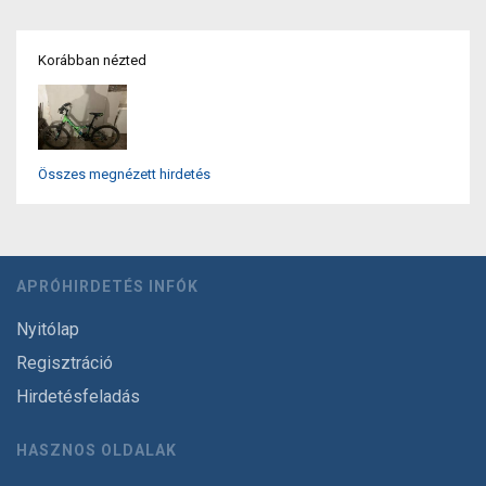
Korábban nézted
Összes megnézett hirdetés
APRÓHIRDETÉS INFÓK
Nyitólap
Regisztráció
Hirdetésfeladás
HASZNOS OLDALAK