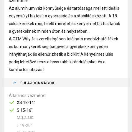
szeretetre.
Az alumínium váz könnyűsége és tartóssága mellett ideális
egyensúlyt biztosít a gyorsaság és a stabilitás között. A 18
colos kerekek megfelelő méretet és kényelmet biztosítanak
a gyerekeknek minden úton és helyzetben.
A CTM Willy felszereltségében található megbízható fékek
és kormánykerék segítségével a gyerekek könnyedén
irányíthatják és ellenőrizhetik a biciklit. A kényelmes ülés
pedig lehetővé teszi a hosszabb kirándulásokat és a
komfortos utazást.
TULAJDONSÁGOK
Általános vázméret
XS 13-14"
S 15-16"
M 17-18"
L 19-20"