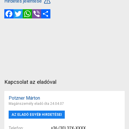
Hirdetés jelentése
Facebook
Twitter
WhatsApp
Viber
Megosztás
Kapcsolat az eladóval
Potzner Márton
Magánszemély eladó óta 24.04.07
AZ ELADÓ EGYÉB HIRDETÉSEI
Telefon
+36 (30) 32X-XXXX