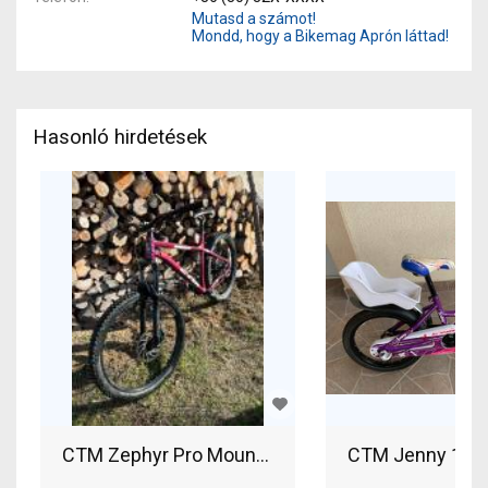
Mutasd a számot!
Mondd, hogy a Bikemag Aprón láttad!
Hasonló hirdetések
CTM Zephyr Pro Mountain Bike 27.5" (650b) elöl
CTM Jenny 16 G