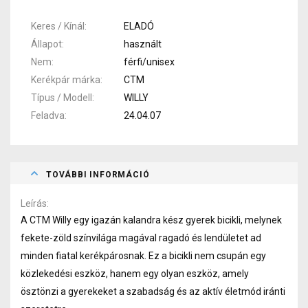
Keres / Kínál
ELADÓ
Állapot
használt
Nem
férfi/unisex
Kerékpár márka
CTM
Típus / Modell
WILLY
Feladva
24.04.07
TOVÁBBI INFORMÁCIÓ
Leírás
A CTM Willy egy igazán kalandra kész gyerek bicikli, melynek
fekete-zöld színvilága magával ragadó és lendületet ad
minden fiatal kerékpárosnak. Ez a bicikli nem csupán egy
közlekedési eszköz, hanem egy olyan eszköz, amely
ösztönzi a gyerekeket a szabadság és az aktív életmód iránti