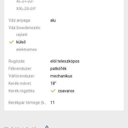
XL 21-22"
XXL 23-24"
Váz anyaga
alu
Váz bowdenezés
rejtett
külső
elektromos
Rugózás
elöl teleszkópos
Fékrendszer
patkófék
Váltórendszer
mechanikus
Kerék méret
18"
Kerék rögzítés
csavaros
Kerékpár tömege (kg)
11