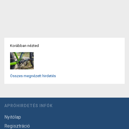
Korábban nézted
Összes megnézett hirdetés
APRÓHIRDETÉS INFÓK
Nyitólap
Regisztráció