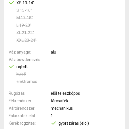
XS 13-14"
S 15-16"
M 17-18"
L 19-20"
XL 21-22"
XXL 23-24"
Váz anyaga
alu
Váz bowdenezés
rejtett
külső
elektromos
Rugózás
elöl teleszkópos
Fékrendszer
tárcsafék
Váltórendszer
mechanikus
Fokozatok elöl
1
Kerék rögzítés
gyorszáras (elöl)