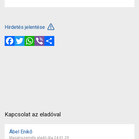
Hirdetés jelentése
Facebook
Twitter
WhatsApp
Viber
Megosztás
Kapcsolat az eladóval
Ábel Enikő
Magánszemély eladó óta 24.01.29