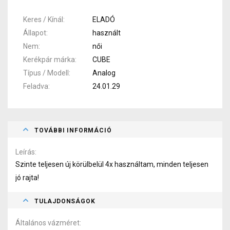
Keres / Kínál
ELADÓ
Állapot
használt
Nem
női
Kerékpár márka
CUBE
Típus / Modell
Analog
Feladva
24.01.29
TOVÁBBI INFORMÁCIÓ
Leírás
Szinte teljesen új körülbelül 4x használtam, minden teljesen
jó rajta!
TULAJDONSÁGOK
Általános vázméret