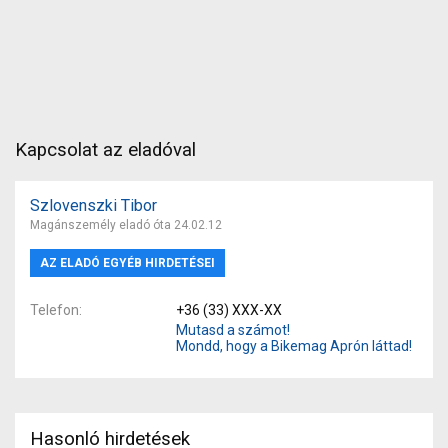
Kapcsolat az eladóval
Szlovenszki Tibor
Magánszemély eladó óta 24.02.12
AZ ELADÓ EGYÉB HIRDETÉSEI
Telefon
+36 (33) XXX-XX
Mutasd a számot!
Mondd, hogy a Bikemag Aprón láttad!
Hasonló hirdetések