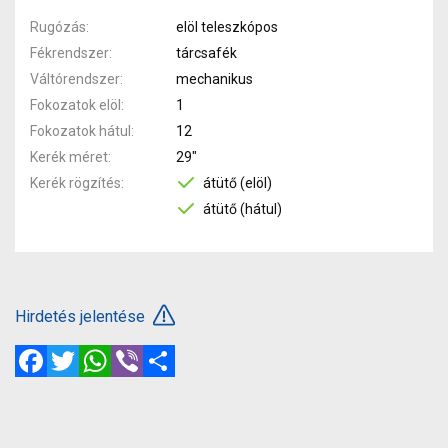
Rugózás
elöl teleszkópos
Fékrendszer
tárcsafék
Váltórendszer
mechanikus
Fokozatok elöl
1
Fokozatok hátul
12
Kerék méret
29"
Kerék rögzítés
átütő (elöl)
átütő (hátul)
Hirdetés jelentése
Facebook
Twitter
WhatsApp
Viber
Megosztás