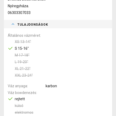
Nyíregyháza.
06303307033
TULAJDONSÁGOK
Általános vázméret
XS 13-14"
S 15-16"
M 17-18"
L 19-20"
XL 21-22"
XXL 23-24"
Váz anyaga
karbon
Váz bowdenezés
rejtett
külső
elektromos