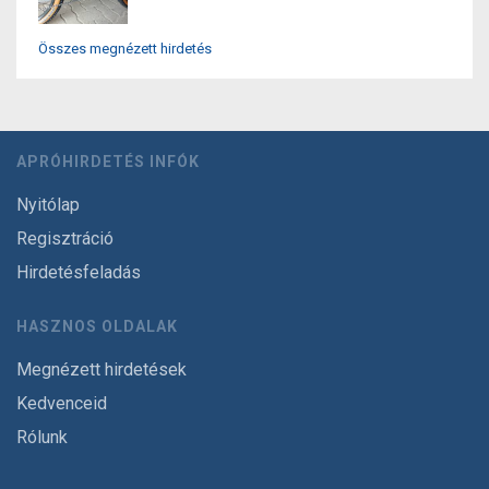
Összes megnézett hirdetés
APRÓHIRDETÉS INFÓK
Nyitólap
Regisztráció
Hirdetésfeladás
HASZNOS OLDALAK
Megnézett hirdetések
Kedvenceid
Rólunk