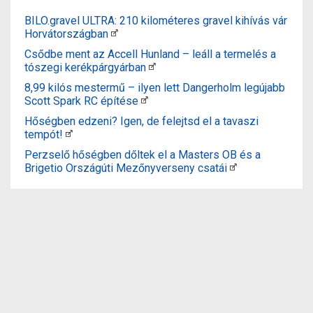
BILO.gravel ULTRA: 210 kilométeres gravel kihívás vár
Horvátországban
Csődbe ment az Accell Hunland – leáll a termelés a
tószegi kerékpárgyárban
8,99 kilós mestermű – ilyen lett Dangerholm legújabb
Scott Spark RC építése
Hőségben edzeni? Igen, de felejtsd el a tavaszi
tempót!
Perzselő hőségben dőltek el a Masters OB és a
Brigetio Országúti Mezőnyverseny csatái