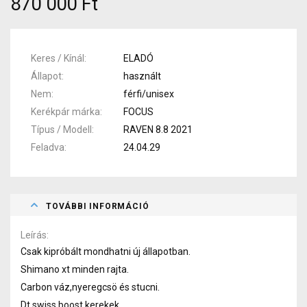
870 000 Ft
Keres / Kínál
ELADÓ
Állapot
használt
Nem
férfi/unisex
Kerékpár márka
FOCUS
Típus / Modell
RAVEN 8.8 2021
Feladva
24.04.29
TOVÁBBI INFORMÁCIÓ
Leírás
Csak kipróbált mondhatni új állapotban.
Shimano xt minden rajta.
Carbon váz,nyeregcsö és stucni.
Dt swiss boost kerekek.