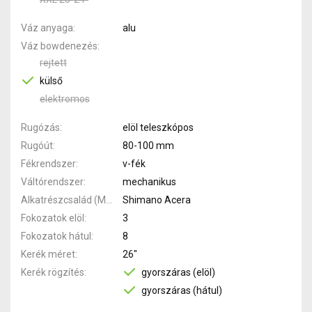
Váz anyaga
alu
Váz bowdenezés
rejtett
külső
elektromos
Rugózás
elöl teleszkópos
Rugóút
80-100 mm
Fékrendszer
v-fék
Váltórendszer
mechanikus
Alkatrészcsalád (MTB)
Shimano Acera
Fokozatok elöl
3
Fokozatok hátul
8
Kerék méret
26"
Kerék rögzítés
gyorszáras (elöl)
gyorszáras (hátul)