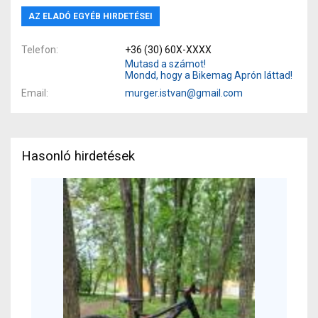
AZ ELADÓ EGYÉB HIRDETÉSEI
Telefon
+36 (30) 60X-XXXX
Mutasd a számot!
Mondd, hogy a Bikemag Aprón láttad!
Email
murger.istvan@gmail.com
Hasonló hirdetések