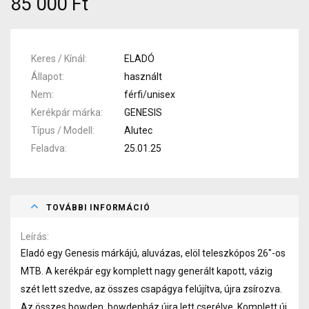
85 000 Ft
Keres / Kínál
ELADÓ
Állapot
használt
Nem
férfi/unisex
Kerékpár márka
GENESIS
Típus / Modell
Alutec
Feladva
25.01.25
TOVÁBBI INFORMÁCIÓ
Leírás
Eladó egy Genesis márkájú, aluvázas, elöl teleszkópos 26"-os
MTB. A kerékpár egy komplett nagy generált kapott, vázig
szét lett szedve, az összes csapágya felújítva, újra zsírozva.
Az összes bowden, bowdenház újra lett cserélve. Komplett új