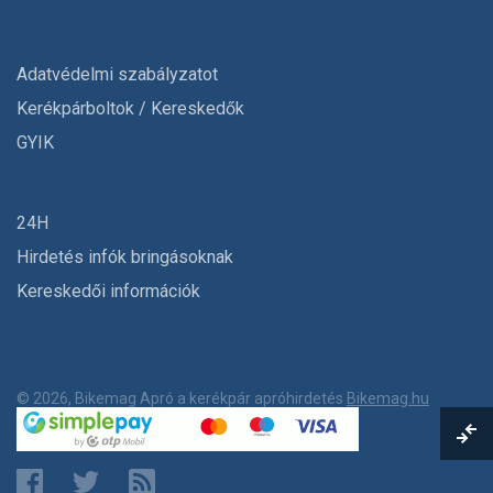
Adatvédelmi szabályzatot
Kerékpárboltok / Kereskedők
GYIK
24H
Hirdetés infók bringásoknak
Kereskedői információk
© 2026, Bikemag Apró a kerékpár apróhirdetés
Bikemag.hu