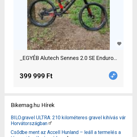
_EGYÉB Alutech Sennes 2.0 
399 999 Ft
Bikemag.hu Hírek
BILO.gravel ULTRA: 210 kilométeres gravel kihívás vár
Horvátországban
Csődbe ment az Accell Hunland – leáll a termelés a