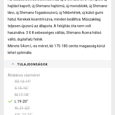
hajtást kapott, új Shimano hajtómű, új monoblokk, új Shimano
lánc, új Shimano fogaskoszorú, új fékbetétek, új külső gumi
hátul. Kerekek kicentrírozva, minden beállítva. Műszakilag
teljesen újszerű az állapota. A felújítás óta nem volt
használva. 3 X 8 sebességes váltás, Shimano Acera hátsó
váltó, duplafalú felnik.
Mérete 54cm L-es méret, kb 175-185 centis magasság körül
lehet optimális.
TULAJDONSÁGOK
Általános vázméret
XS 13-14"
S 15-16"
M 17-18"
L 19-20"
XL 21-22"
XXL 23-24"