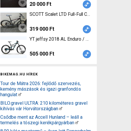
20 000 Ft
SCOTT Scalet LTD Full-Ful
319 000 Ft
YT jeffsy 2018 AL Enduro / Freeride / DH 27.5" 
505 000 Ft
BIKEMAG.HU HÍREK
Tour de Mátra 2026: fejlődő szervezés,
kemény mászások és igazi granfondós
hangulat
BILO.gravel ULTRA: 210 kilométeres gravel
kihívás vár Horvátországban
Csődbe ment az Accell Hunland – leáll a
termelés a tószegi kerékpárgyárban