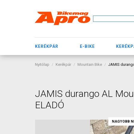
KERÉKPÁR
E-BIKE
KERÉKP
Nyitólap
Kerékpár
Mountain Bike
JAMIS durango
JAMIS durango AL Mount
ELADÓ
NAGYOBB N