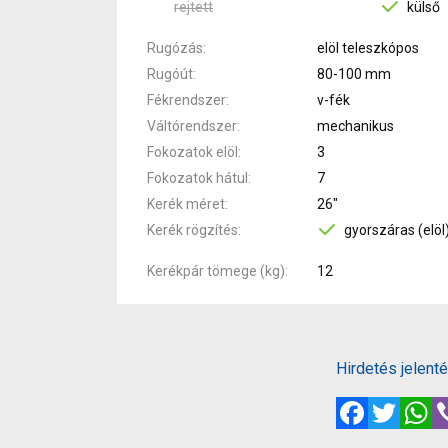
rejtett
külső
Rugózás
elöl teleszkópos
Rugóút
80-100 mm
Fékrendszer
v-fék
Váltórendszer
mechanikus
Fokozatok elöl
3
Fokozatok hátul
7
Kerék méret
26"
Kerék rögzítés
gyorszáras (elöl
Kerékpár tömege (kg)
12
Hirdetés jelent
Facebook
Twitte
W