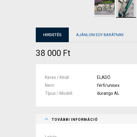
HIRDETÉS
AJÁNLOM EGY BARÁTNAK
38 000 Ft
Keres / Kínál
ELADÓ
Nem
férfi/unisex
Típus / Modell
durango AL
TOVÁBBI INFORMÁCIÓ
Leírás