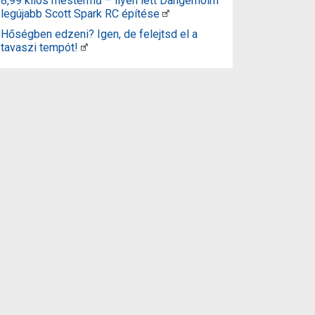
8,99 kilós mestermű – ilyen lett Dangerholm
legújabb Scott Spark RC építése
Hőségben edzeni? Igen, de felejtsd el a
tavaszi tempót!