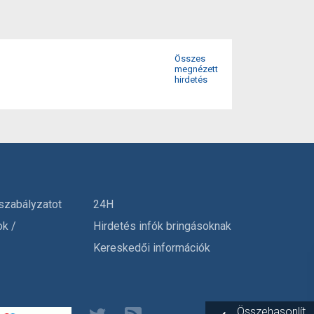
Összes
megnézett
hirdetés
szabályzatot
24H
ok /
Hirdetés infók bringásoknak
Kereskedői információk
Összehasonlít