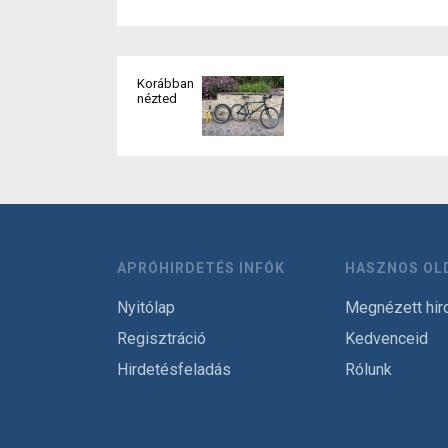
Korábban
nézted
APRÓHIRDETÉS INFÓK
HASZNOS OL
Nyitólap
Megnézett hir
Regisztráció
Kedvenceid
Hirdetésfeladás
Rólunk