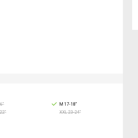
6"
M 17-18"
22"
XXL 23-24"