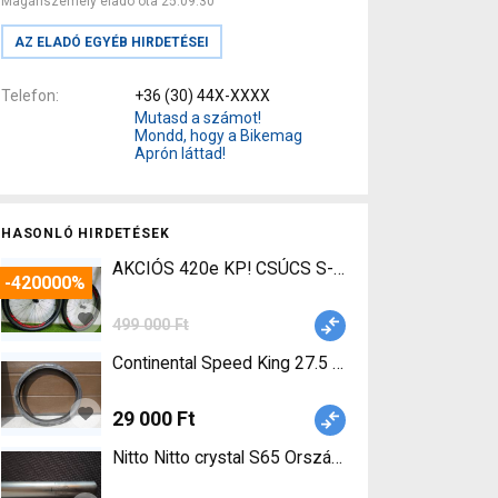
Magánszemély eladó óta 25.09.30
AZ ELADÓ EGYÉB HIRDETÉSEI
Telefon
+36 (30) 44X-XXXX
Mutasd a számot!
Mondd, hogy a Bikemag
Aprón láttad!
HASONLÓ HIRDETÉSEK
AKCIÓS 420e KP! CSÚCS S-WORKS ROVAL CONTROL 
-420000%
499 000 Ft
Continental Speed King 27.5 Continental Speed Ki
29 000 Ft
Nitto Nitto crystal S65 Országúti / Gravel / Triat