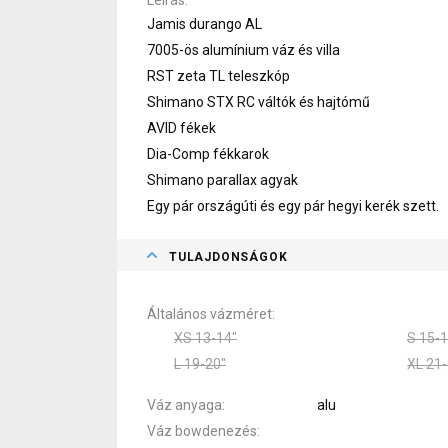
Jamis durango AL
7005-ös alumínium váz és villa
RST zeta TL teleszkóp
Shimano STX RC váltók és hajtómű
AVID fékek
Dia-Comp fékkarok
Shimano parallax agyak
Egy pár országúti és egy pár hegyi kerék szett.
TULAJDONSÁGOK
Általános vázméret
XS 13-14"
S 15-1
L 19-20"
XL 21-
Váz anyaga
alu
Váz bowdenezés