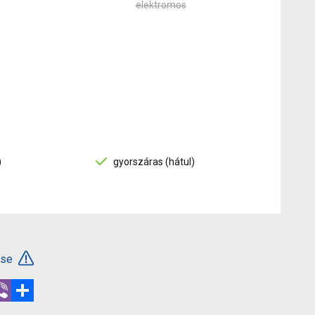
elektromos
)
gyorszáras (hátul)
ése
r
hatsApp
Viber
Megosztás