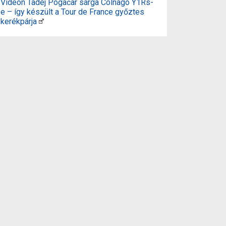
Videón Tadej Pogačar sárga Colnago Y1Rs-
e – így készült a Tour de France győztes
kerékpárja