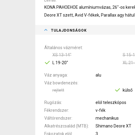
KONA PAHOEHOE alumíniumvázas, 26"-os kereke
Deore XT szett, Avid V-fékek, Parallax agy hátul
TULAJDONSÁGOK
Általános vázméret
XS 13-14"
S 15-1
L 19-20"
XL 21-
Váz anyaga
alu
Váz bowdenezés
rejtett
külső
Rugózás
elöl teleszkópos
Fékrendszer
v-fék
Váltórendszer
mechanikus
Alkatrészcsalád (MTB)
Shimano Deore XT
Fokozatok elöl
3