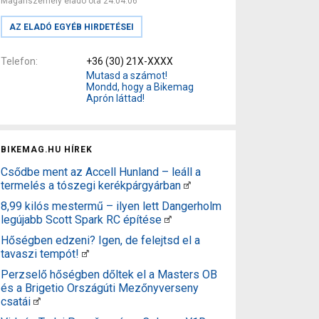
Magánszemély eladó óta 24.04.06
AZ ELADÓ EGYÉB HIRDETÉSEI
Telefon
+36 (30) 21X-XXXX
Mutasd a számot!
Mondd, hogy a Bikemag
Aprón láttad!
BIKEMAG.HU HÍREK
Csődbe ment az Accell Hunland – leáll a
termelés a tószegi kerékpárgyárban
8,99 kilós mestermű – ilyen lett Dangerholm
legújabb Scott Spark RC építése
Hőségben edzeni? Igen, de felejtsd el a
tavaszi tempót!
Perzselő hőségben dőltek el a Masters OB
és a Brigetio Országúti Mezőnyverseny
csatái