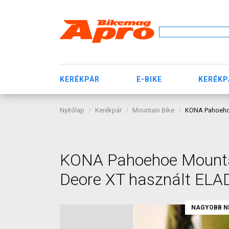
KERÉKPÁR
E-BIKE
KERÉKP
Nyitólap
Kerékpár
Mountain Bike
KONA Pahoehoe
KONA Pahoehoe Mountai
Deore XT használt ELA
NAGYOBB N