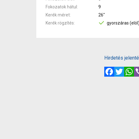
Fokozatok hátul
9
Kerék méret
26"
Kerék rögzítés
gyorszáras (elöl
Hirdetés jelent
Facebook
Twitte
W