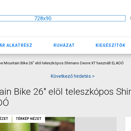
728x90
ÁR ALKATRÉSZ
RUHÁZAT
KIEGÉSZÍTŐK
 Mountain Bike 26" elöl teleszkópos Shimano Deore XT használt ELADÓ
Következő hirdetés >
n Bike 26" elöl teleszkópos Sh
DÓ
ÉZET
TÉRKÉP NÉZET