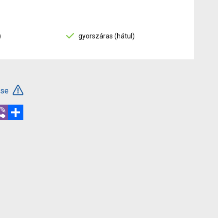
)
gyorszáras (hátul)
ése
r
hatsApp
Viber
Megosztás