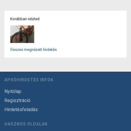
Korábban nézted
Összes megnézett hirdetés
APRÓHIRDETÉS INFÓK
Nyitólap
Regisztráció
Hirdetésfeladás
HASZNOS OLDALAK