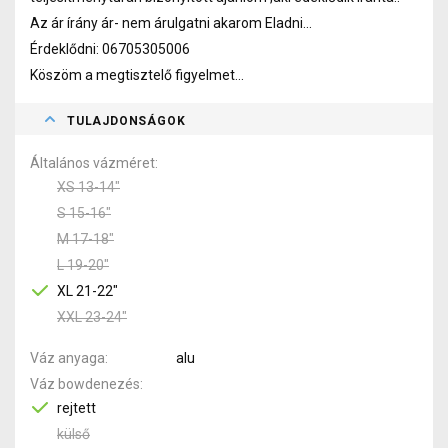
Az ár írány ár- nem árulgatni akarom Eladni...
Érdeklődni: 06705305006
Köszöm a megtisztelő figyelmet...
TULAJDONSÁGOK
Általános vázméret
XS 13-14"
S 15-16"
M 17-18"
L 19-20"
XL 21-22"
XXL 23-24"
Váz anyaga
alu
Váz bowdenezés
rejtett
külső