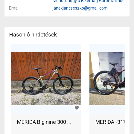
Mondd, hogy a Bikemag Aprón láttad!
Email
janekjancseszko@gmail.com
Hasonló hirdetések
MERIDA Big nine 300 Mountain Bike 29" elöl tele
MERIDA -31%%%::