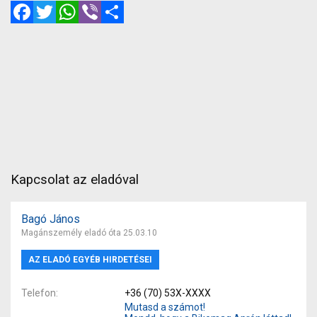
Facebook
Twitter
WhatsApp
Viber
Megosztás
Kapcsolat az eladóval
Bagó János
Magánszemély eladó óta 25.03.10
AZ ELADÓ EGYÉB HIRDETÉSEI
Telefon
+36 (70) 53X-XXXX
Mutasd a számot!