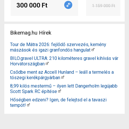
300 000 Ft
1 159 000 Ft
Bikemag.hu Hírek
Tour de Mátra 2026: fejlődő szervezés, kemény
mászások és igazi granfondós hangulat
BILO.gravel ULTRA: 210 kilométeres gravel kihívás vár
Horvátországban
Csődbe ment az Accell Hunland – leáll a termelés a
tószegi kerékpárgyárban
8,99 kilós mestermű – ilyen lett Dangerholm legújabb
Scott Spark RC építése
Hőségben edzeni? Igen, de felejtsd el a tavaszi
tempót!