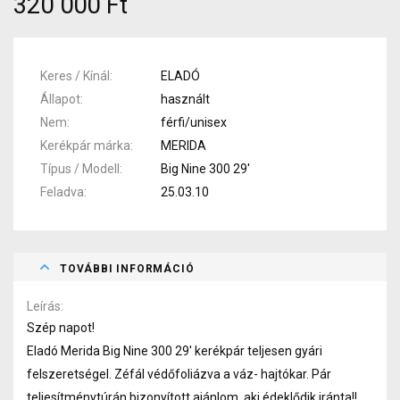
320 000 Ft
Keres / Kínál
ELADÓ
Állapot
használt
Nem
férfi/unisex
Kerékpár márka
MERIDA
Típus / Modell
Big Nine 300 29'
Feladva
25.03.10
TOVÁBBI INFORMÁCIÓ
Leírás
Szép napot!
Eladó Merida Big Nine 300 29' kerékpár teljesen gyári
felszeretségel. Zéfál védőfoliázva a váz- hajtókar. Pár
teljesítménytúrán bizonyított ajánlom ,aki édeklődik iránta!!