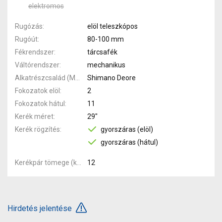
elektromos
Rugózás
elöl teleszkópos
Rugóút
80-100 mm
Fékrendszer
tárcsafék
Váltórendszer
mechanikus
Alkatrészcsalád (MTB)
Shimano Deore
Fokozatok elöl
2
Fokozatok hátul
11
Kerék méret
29"
Kerék rögzítés
gyorszáras (elöl)
gyorszáras (hátul)
Kerékpár tömege (kg)
12
Hirdetés jelentése