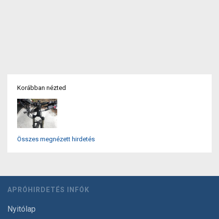
Korábban nézted
Összes megnézett hirdetés
APRÓHIRDETÉS INFÓK
Nyitólap