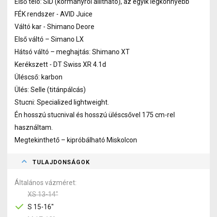
Első teló: SID (kormányról állítható), az egyik legkönnyebb
FÉK rendszer - AVID Juice
Váltó kar - Shimano Deore
Első váltó – Simano LX
Hátsó váltó – meghajtás: Shimano XT
Kerékszett - DT Swiss XR 4.1d
Üléscső: karbon
Ülés: Selle (titánpálcás)
Stucni: Specialized lightweight.
Én hosszú stucnival és hosszú üléscsővel 175 cm-rel
használtam.
Megtekinthető – kipróbálható Miskolcon
TULAJDONSÁGOK
Általános vázméret
XS 13-14"
S 15-16"