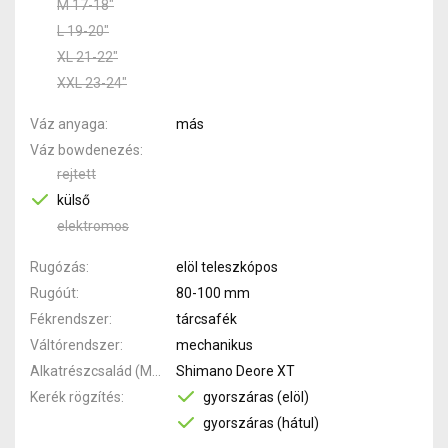
M 17-18"
L 19-20"
XL 21-22"
XXL 23-24"
Váz anyaga
más
Váz bowdenezés
rejtett
külső
elektromos
Rugózás
elöl teleszkópos
Rugóút
80-100 mm
Fékrendszer
tárcsafék
Váltórendszer
mechanikus
Alkatrészcsalád (MTB)
Shimano Deore XT
Kerék rögzítés
gyorszáras (elöl)
gyorszáras (hátul)