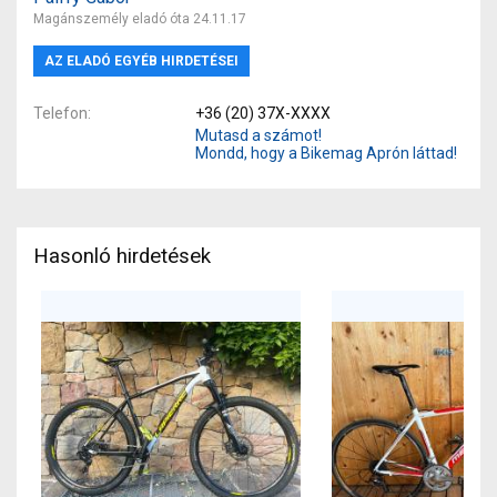
Magánszemély eladó óta 24.11.17
AZ ELADÓ EGYÉB HIRDETÉSEI
Telefon
+36 (20) 37X-XXXX
Mutasd a számot!
Mondd, hogy a Bikemag Aprón láttad!
Hasonló hirdetések