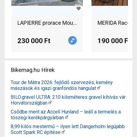
LAPIERRE prorace Mountain Bike 29" elöl teles
MERIDA Race lit
230 000 Ft
190 000 Ft
Bikemag.hu Hírek
Tour de Mátra 2026: fejlődő szervezés, kemény
mászások és igazi granfondós hangulat
BILO.gravel ULTRA: 210 kilométeres gravel kihívás vár
Horvátországban
Csődbe ment az Accell Hunland – leáll a termelés a
tószegi kerékpárgyárban
8,99 kilós mestermű – ilyen lett Dangerholm legújabb
Scott Spark RC építése