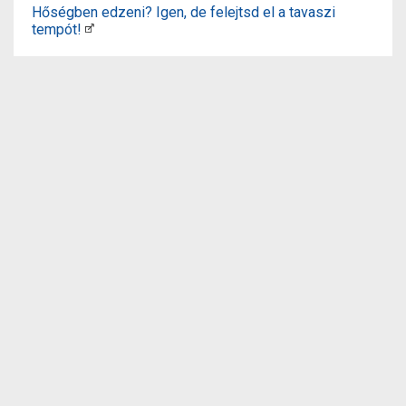
Hőségben edzeni? Igen, de felejtsd el a tavaszi
tempót!