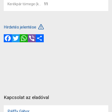
Kerékpár tömege (kg)
11
Hirdetés jelentése
Facebook
Twitter
WhatsApp
Viber
Megosztás
Kapcsolat az eladóval
Pálffy Gábor