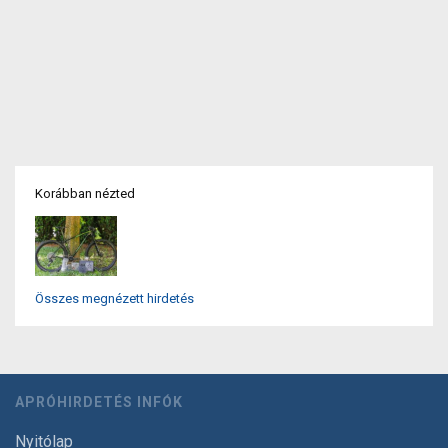
Korábban nézted
Összes megnézett hirdetés
APRÓHIRDETÉS INFÓK
Nyitólap