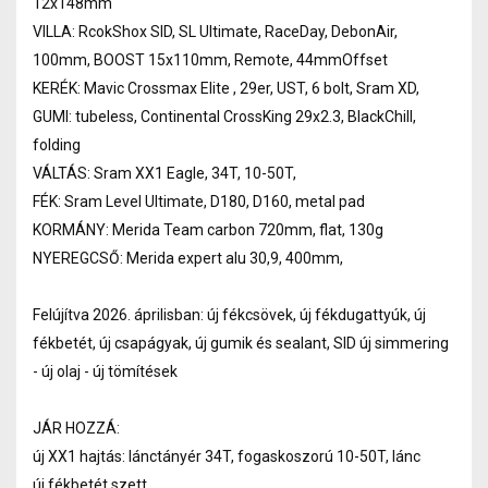
12x148mm
VILLA: RcokShox SID, SL Ultimate, RaceDay, DebonAir,
100mm, BOOST 15x110mm, Remote, 44mmOffset
KERÉK: Mavic Crossmax Elite , 29er, UST, 6 bolt, Sram XD,
GUMI: tubeless, Continental CrossKing 29x2.3, BlackChill,
folding
VÁLTÁS: Sram XX1 Eagle, 34T, 10-50T,
FÉK: Sram Level Ultimate, D180, D160, metal pad
KORMÁNY: Merida Team carbon 720mm, flat, 130g
NYEREGCSŐ: Merida expert alu 30,9, 400mm,
Felújítva 2026. áprilisban: új fékcsövek, új fékdugattyúk, új
fékbetét, új csapágyak, új gumik és sealant, SID új simmering
- új olaj - új tömítések
JÁR HOZZÁ:
új XX1 hajtás: lánctányér 34T, fogaskoszorú 10-50T, lánc
új fékbetét szett