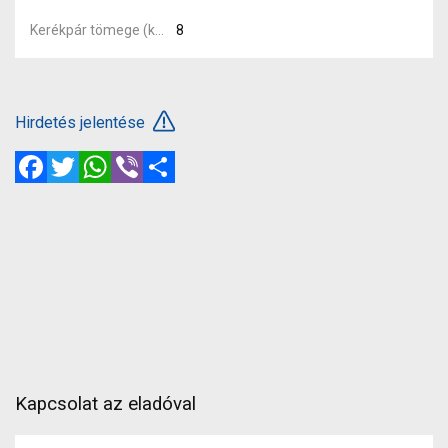
Kerékpár tömege (kg)
8
Hirdetés jelentése
Facebook
Twitter
WhatsApp
Viber
Megosztás
Kapcsolat az eladóval