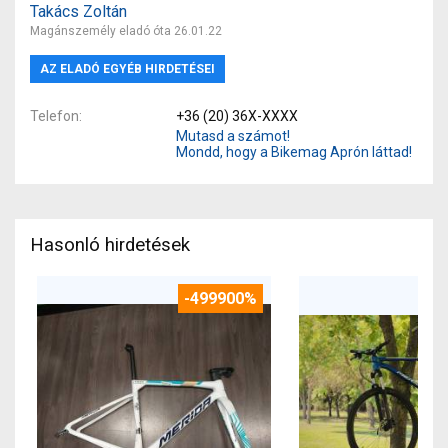
Takács Zoltán
Magánszemély eladó óta 26.01.22
AZ ELADÓ EGYÉB HIRDETÉSEI
Telefon
+36 (20) 36X-XXXX
Mutasd a számot!
Mondd, hogy a Bikemag Aprón láttad!
Hasonló hirdetések
-499900%