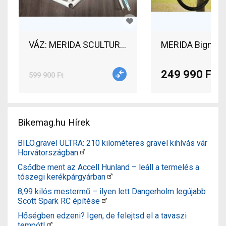
VÁZ: MERIDA SCULTURA 6000 GYÖNGYFEHÉR (KÉK-TEA
249 990 Ft
599 900 Ft
Bikemag.hu Hírek
BILO.gravel ULTRA: 210 kilométeres gravel kihívás vár
Horvátországban
Csődbe ment az Accell Hunland – leáll a termelés a
tószegi kerékpárgyárban
8,99 kilós mestermű – ilyen lett Dangerholm legújabb
Scott Spark RC építése
Hőségben edzeni? Igen, de felejtsd el a tavaszi
tempót!