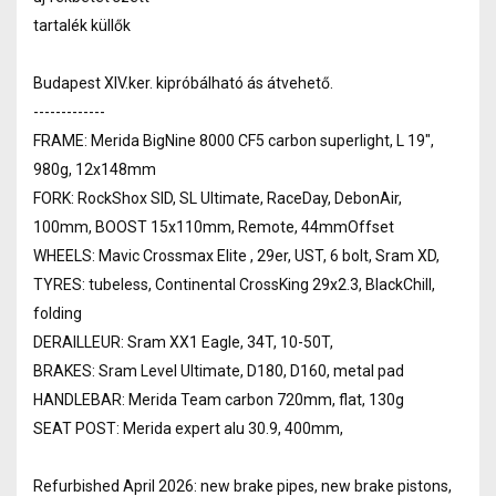
tartalék küllők
Budapest XIV.ker. kipróbálható ás átvehető.
-------------
FRAME: Merida BigNine 8000 CF5 carbon superlight, L 19",
980g, 12x148mm
FORK: RockShox SID, SL Ultimate, RaceDay, DebonAir,
100mm, BOOST 15x110mm, Remote, 44mmOffset
WHEELS: Mavic Crossmax Elite , 29er, UST, 6 bolt, Sram XD,
TYRES: tubeless, Continental CrossKing 29x2.3, BlackChill,
folding
DERAILLEUR: Sram XX1 Eagle, 34T, 10-50T,
BRAKES: Sram Level Ultimate, D180, D160, metal pad
HANDLEBAR: Merida Team carbon 720mm, flat, 130g
SEAT POST: Merida expert alu 30.9, 400mm,
Refurbished April 2026: new brake pipes, new brake pistons,