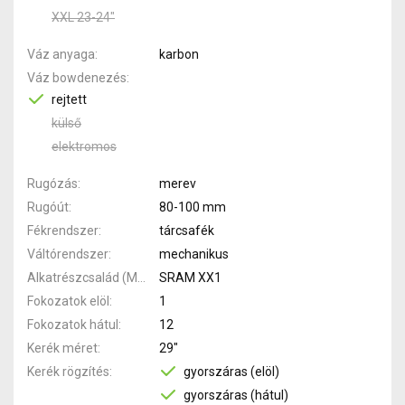
XXL 23-24"
Váz anyaga
karbon
Váz bowdenezés
rejtett
külső
elektromos
Rugózás
merev
Rugóút
80-100 mm
Fékrendszer
tárcsafék
Váltórendszer
mechanikus
Alkatrészcsalád (MTB)
SRAM XX1
Fokozatok elöl
1
Fokozatok hátul
12
Kerék méret
29"
Kerék rögzítés
gyorszáras (elöl)
gyorszáras (hátul)