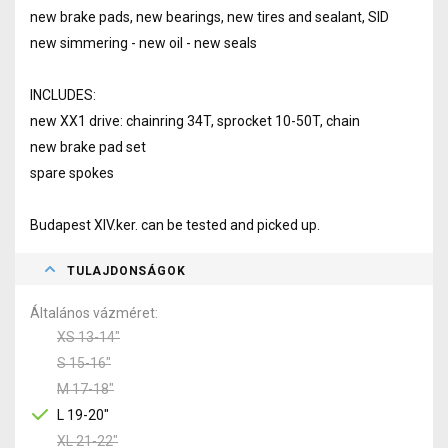
new brake pads, new bearings, new tires and sealant, SID
new simmering - new oil - new seals
INCLUDES:
new XX1 drive: chainring 34T, sprocket 10-50T, chain
new brake pad set
spare spokes
Budapest XIV.ker. can be tested and picked up.
TULAJDONSÁGOK
Általános vázméret
XS 13-14"
S 15-16"
M 17-18"
L 19-20"
XL 21-22"