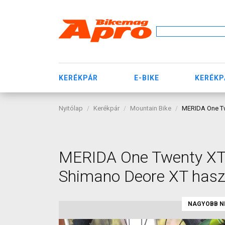
KERÉKPÁR
E-BIKE
KERÉKP
Nyitólap
Kerékpár
Mountain Bike
MERIDA One Tw
MERIDA One Twenty XT M
Shimano Deore XT has
NAGYOBB N