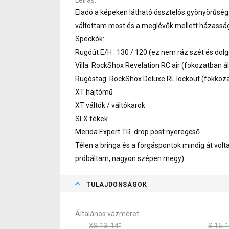
Eladó a képeken látható össztelós gyönyörűség.
váltottam most és a meglévők mellett házasság
Speckók:
Rugóút E/H : 130 / 120 (ez nem ráz szét és dolgo
Villa: RockShox Revelation RC air (fokozatban ál
Rugóstag: RockShox Deluxe RL lockout (fokkozat
XT hajtómű
XT váltók / váltókarok
SLX fékek
Merida Expert TR drop post nyeregcső
Télen a bringa és a forgáspontok mindig át volta
próbáltam, nagyon szépen megy).
TULAJDONSÁGOK
Általános vázméret
XS 13-14"
S 15-1