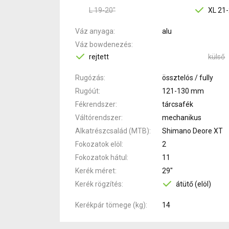
L 19-20"
XL 21-
Váz anyaga
alu
Váz bowdenezés
rejtett
külső
Rugózás
össztelós / fully
Rugóút
121-130 mm
Fékrendszer
tárcsafék
Váltórendszer
mechanikus
Alkatrészcsalád (MTB)
Shimano Deore XT
Fokozatok elöl
2
Fokozatok hátul
11
Kerék méret
29"
Kerék rögzítés
átütő (elöl)
Kerékpár tömege (kg)
14