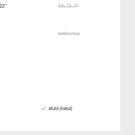
22"
XXL 23-24"
elektromos
átütő (hátul)