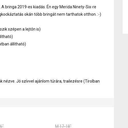
 A bringa 2019-es kiadás. Én egy Merida Ninety-Six-re
kockáztatás okán több bringát nem tarthatok otthon. :-)
zik szépen a lejtőn is)
lítható)
ban állítható)
k nézve. Jó szívvel ajánlom túrára, trailezésre (Tirolban
6"
M 17-18"