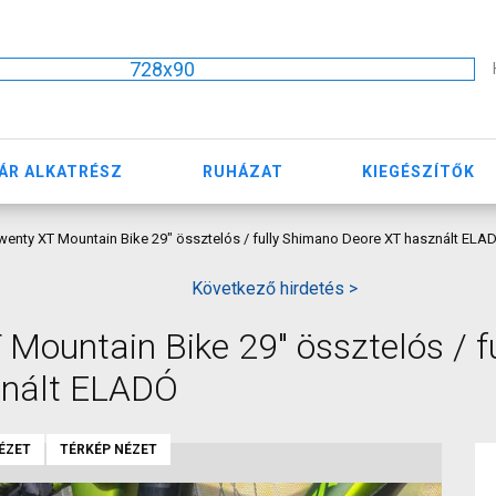
728x90
ÁR ALKATRÉSZ
RUHÁZAT
KIEGÉSZÍTŐK
enty XT Mountain Bike 29" össztelós / fully Shimano Deore XT használt ELA
Következő hirdetés >
ountain Bike 29" össztelós / fu
znált ELADÓ
ÉZET
TÉRKÉP NÉZET