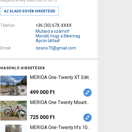
Magánszemély eladó óta 23.04.13
AZ ELADÓ EGYÉB HIRDETÉSEI
Telefon
+36 (30) 67X-XXXX
Mutasd a számot!
Mondd, hogy a Bikemag
Aprón láttad!
Email
dzsino75@gmail.com
HASONLÓ HIRDETÉSEK
MERIDA One-Twenty XT Edi
499 000 Ft
MERIDA One Twenty Mountain Bike 29" össztelós 
725 000 Ft
MERIDA One-Twenty hfs 1000-D Enduro / Freerid