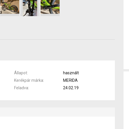
Állapot
használt
Kerékpár márka
MERIDA
Feladva
24.02.19