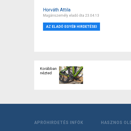
Horváth Attila
Magánszemély eladó óta 23.04.13
AZ ELADÓ EGYÉB HIRDETÉSEI
Korábban
nézted
APRÓHIRDETÉS INFÓK
HASZNOS OL