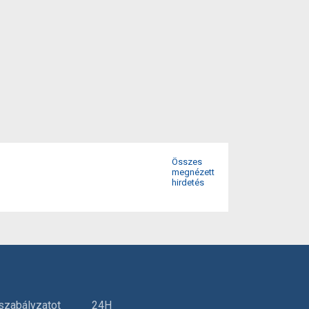
Összes
megnézett
hirdetés
szabályzatot
24H