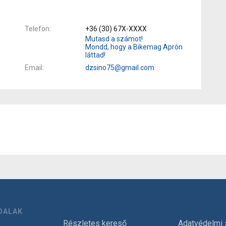
Telefon
+36 (30) 67X-XXXX
Mutasd a számot!
Mondd, hogy a Bikemag Aprón
láttad!
Email
dzsino75@gmail.com
DALAK
Részletes kereső
Adatvédelmi 