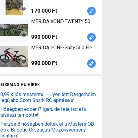
170 000 Ft
MERIDA eONE-TWENTY 500 Mountain Bike 27.5"+ ö
990 000 Ft
MERIDA eONE-Sixty 500 Elektromos Mountain Bike
990 000 Ft
BIKEMAG.HU HÍREK
8,99 kilós mestermű – ilyen lett Dangerholm
legújabb Scott Spark RC építése
Hőségben edzeni? Igen, de felejtsd el a
tavaszi tempót!
Perzselő hőségben dőltek el a Masters OB
és a Brigetio Országúti Mezőnyverseny
csatái