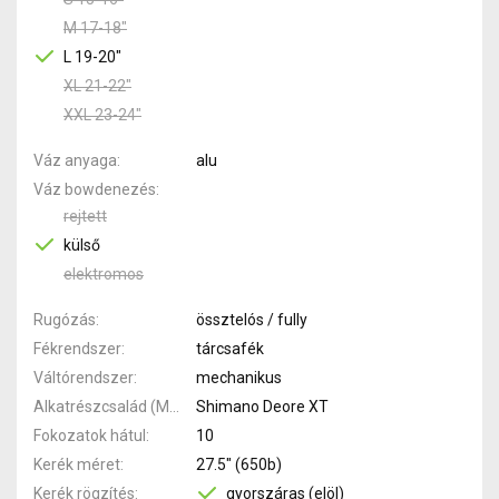
M 17-18"
L 19-20"
XL 21-22"
XXL 23-24"
Váz anyaga
alu
Váz bowdenezés
rejtett
külső
elektromos
Rugózás
össztelós / fully
Fékrendszer
tárcsafék
Váltórendszer
mechanikus
Alkatrészcsalád (MTB)
Shimano Deore XT
Fokozatok hátul
10
Kerék méret
27.5" (650b)
Kerék rögzítés
gyorszáras (elöl)