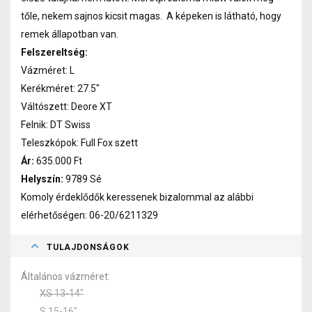
tőle, nekem sajnos kicsit magas. A képeken is látható, hogy
remek állapotban van.
Felszereltség:
Vázméret: L
Kerékméret: 27.5"
Váltószett: Deore XT
Felnik: DT Swiss
Teleszkópok: Full Fox szett
Ár:
635.000 Ft
Helyszín:
9789 Sé
Komoly érdeklődők keressenek bizalommal az alábbi
elérhetőségen: 06-20/6211329
TULAJDONSÁGOK
Általános vázméret
XS 13-14"
S 15-16"