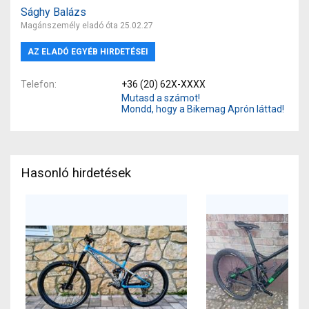
Sághy Balázs
Magánszemély eladó óta 25.02.27
AZ ELADÓ EGYÉB HIRDETÉSEI
Telefon
+36 (20) 62X-XXXX
Mutasd a számot!
Mondd, hogy a Bikemag Aprón láttad!
Hasonló hirdetések