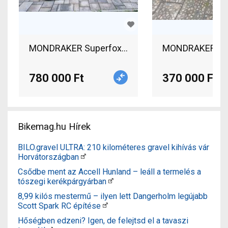
MONDRAKER Superfoxy 2023 Enduro / Freeride /
MONDRAKER Foxy 
780 000 Ft
370 000 Ft
Bikemag.hu Hírek
BILO.gravel ULTRA: 210 kilométeres gravel kihívás vár
Horvátországban
Csődbe ment az Accell Hunland – leáll a termelés a
tószegi kerékpárgyárban
8,99 kilós mestermű – ilyen lett Dangerholm legújabb
Scott Spark RC építése
Hőségben edzeni? Igen, de felejtsd el a tavaszi