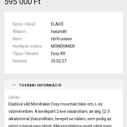
595 000 Ft
Keres / Kínál
ELADÓ
Állapot
használt
Nem
férfi/unisex
Kerékpár márka
MONDRAKER
Típus / Modell
Foxy XR
Feladva
25.02.27
TOVÁBBI INFORMÁCIÓ
Leírás
Eladóvá vált Mondraker Foxy mountain bike-om, L-es
vázméretben. A kerékpárt 2 éve vásároltam, de alig (2-3
alkalommal )használtam, terepet se nálam, sem pedig az
előző tulajnál nem látott. Méretprobléma miatt válok meg