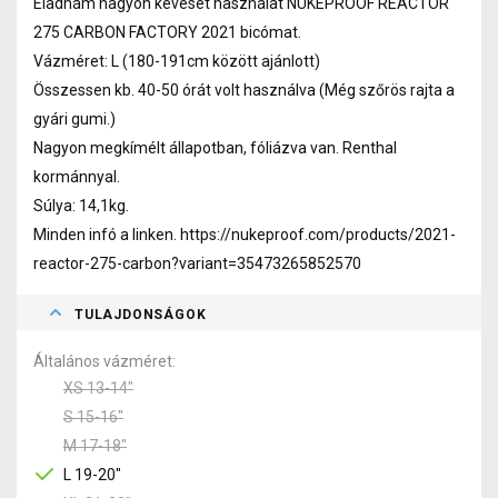
Eladnám nagyon keveset használat NUKEPROOF REACTOR
275 CARBON FACTORY 2021 bicómat.
Vázméret: L (180-191cm között ajánlott)
Összessen kb. 40-50 órát volt használva (Még szőrös rajta a
gyári gumi.)
Nagyon megkímélt állapotban, fóliázva van. Renthal
kormánnyal.
Súlya: 14,1kg.
Minden infó a linken. https://nukeproof.com/products/2021-
reactor-275-carbon?variant=35473265852570
TULAJDONSÁGOK
Általános vázméret
XS 13-14"
S 15-16"
M 17-18"
L 19-20"