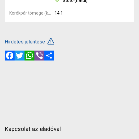
átütő (hátul)
Kerékpár tömege (kg)
14.1
Hirdetés jelentése
Facebook
Twitter
WhatsApp
Viber
Megosztás
Kapcsolat az eladóval