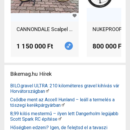
CANNONDALE Scalpel Carbon 3 2021 Mountain Bik
NUKEPROOF React
1 150 000 Ft
800 000 Ft
Bikemag.hu Hírek
BILO.gravel ULTRA: 210 kilométeres gravel kihívás vár
Horvátországban
Csődbe ment az Accell Hunland – leáll a termelés a
tószegi kerékpárgyárban
8,99 kilós mestermű – ilyen lett Dangerholm legújabb
Scott Spark RC építése
Hőségben edzeni? Igen, de felejtsd el a tavaszi