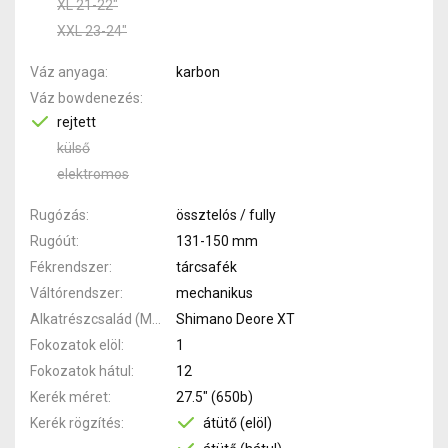
XL 21-22"
XXL 23-24"
Váz anyaga
karbon
Váz bowdenezés
rejtett
külső
elektromos
Rugózás
össztelós / fully
Rugóút
131-150 mm
Fékrendszer
tárcsafék
Váltórendszer
mechanikus
Alkatrészcsalád (MTB)
Shimano Deore XT
Fokozatok elöl
1
Fokozatok hátul
12
Kerék méret
27.5" (650b)
Kerék rögzítés
átütő (elöl)