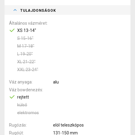
TULAJDONSÁGOK
Általános vázméret
XS 13-14"
S 15-16"
M 17-18"
L 19-20"
XL 21-22"
XXL 23-24"
Váz anyaga
alu
Váz bowdenezés
rejtett
külső
elektromos
Rugózás
elöl teleszkópos
Rugóút
131-150 mm