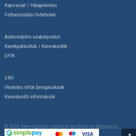
Kapcsolat / Hibajelentés
Felhasználási feltételek
Adatvédelmi szabályzatot
Kerékpárboltok / Kereskedők
GYIK
24H
Hirdetés infók bringásoknak
Kereskedői információk
© 2026, Bikemag Apró a kerékpár apróhirdetés
Bikemag.hu