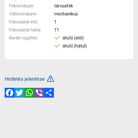
Fékrendszer
tárcsafék
Váltórendszer
mechanikus
Fokozatok elöl
1
Fokozatok hátul
11
Kerék rögzítés
átütő (elöl)
átütő (hátul)
Hirdetés jelentése
Facebook
Twitter
WhatsApp
Viber
Megosztás