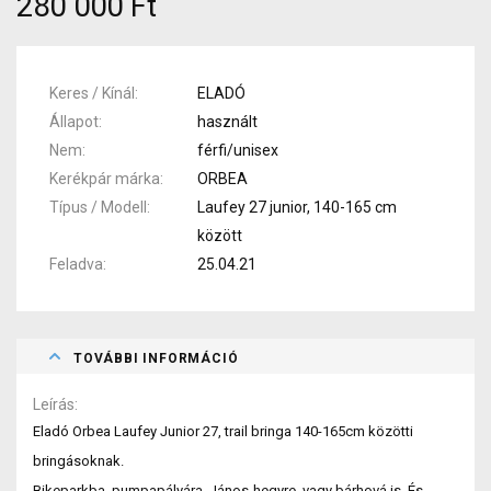
280 000 Ft
Keres / Kínál
ELADÓ
Állapot
használt
Nem
férfi/unisex
Kerékpár márka
ORBEA
Típus / Modell
Laufey 27 junior, 140-165 cm
között
Feladva
25.04.21
TOVÁBBI INFORMÁCIÓ
Leírás
Eladó Orbea Laufey Junior 27, trail bringa 140-165cm közötti
bringásoknak.
Bikeparkba, pumpapályára, János-hegyre, vagy bárhová is. És