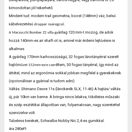
kimondottan jól tekerhető.
Mindent tud: modern trail geometria, boost (148mm) váz, bels
ő
ábelvezetés
k
ű dropper nyeregcső.
árilag 120 mm-t mozog, de adok
A Marzocchi Bomber Z2 villa gy
hozzá 140mm-es air shaft-ot is, amivel már érdemi lejt
ésre is
őz
alkalmas.
A gyárilag 170mm karhosszúságú, 32 fogas lánctányérral szerelt
hajtóm
éltem, 30 fogas tányérral, így mind az
űvet 152mm-esre cser
áttétel, mind az ergonómia sokkal jobban megfelel a gyerekeknek.
(opcionálisan a gyárival is tudom adni)
Váltás: Shimano Deore 11s (lánckerék SLX, 11-46) A hajtás/ váltás
új, pár 10km van benne. A bringa nincs lelakva, tökéletes műszaki
és szép esztétikai állapotban van, folyamatosan, nagy szeretettel
szervizelve volt.
Tubeless kerekek, Schwalbe Nobby Nic 2,4-es gumikkal.
ára 280eFt