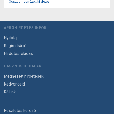
Összes megnézett hirdetés
APRÓHIRDETÉS INFÓK
Nyitólap
Regisztráció
Hirdetésfeladás
HASZNOS OLDALAK
Megnézett hirdetések
Kedvenceid
Rólunk
Részletes kereső