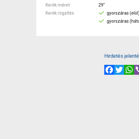
Kerék méret
29"
Kerék rögzítés
gyorszáras (elöl
gyorszáras (hátu
Hirdetés jelent
Facebook
Twitte
W