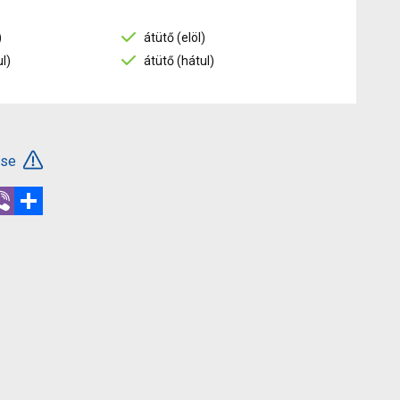
)
átütő (elöl)
l)
átütő (hátul)
ése
r
hatsApp
Viber
Megosztás