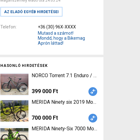
Magánszemély eladó óta 24.05.24
AZ ELADÓ EGYÉB HIRDETÉSEI
Telefon
+36 (30) 96X-XXXX
Mutasd a számot!
Mondd, hogy a Bikemag
Aprón láttad!
HASONLÓ HIRDETÉSEK
NORCO Torrent 7.1 Enduro / Freeride / DH 27.5"
399 000 Ft
MERIDA Ninety six 2019 Mountain Bike 29" összt
700 000 Ft
MERIDA Ninety-Six 7000 Mountain Bike 29" összt