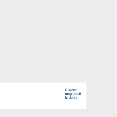
Összes
megnézett
hirdetés