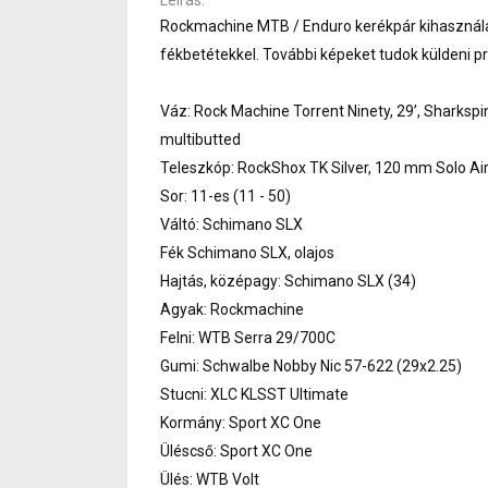
Rockmachine MTB / Enduro kerékpár kihasználat
fékbetétekkel. További képeket tudok küldeni pr
Váz: Rock Machine Torrent Ninety, 29’, Sharksp
multibutted
Teleszkóp: RockShox TK Silver, 120 mm Solo Air
Sor: 11-es (11 - 50)
Váltó: Schimano SLX
Fék Schimano SLX, olajos
Hajtás, középagy: Schimano SLX (34)
Agyak: Rockmachine
Felni: WTB Serra 29/700C
Gumi: Schwalbe Nobby Nic 57-622 (29x2.25)
Stucni: XLC KLSST Ultimate
Kormány: Sport XC One
Üléscső: Sport XC One
Ülés: WTB Volt