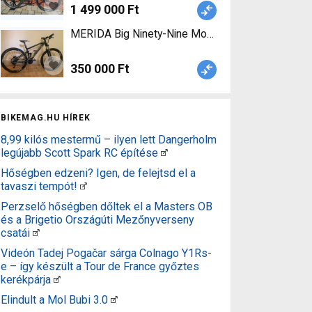
1 499 000 Ft
MERIDA Big Ninety-Nine Mountain Bike 29" összte
350 000 Ft
BIKEMAG.HU HÍREK
8,99 kilós mestermű – ilyen lett Dangerholm
legújabb Scott Spark RC építése
Hőségben edzeni? Igen, de felejtsd el a
tavaszi tempót!
Perzselő hőségben dőltek el a Masters OB
és a Brigetio Országúti Mezőnyverseny
csatái
Videón Tadej Pogačar sárga Colnago Y1Rs-
e – így készült a Tour de France győztes
kerékpárja
Elindult a Mol Bubi 3.0