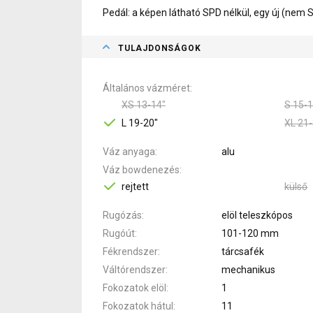
Pedál: a képen látható SPD nélkül, egy új (nem
TULAJDONSÁGOK
Általános vázméret
XS 13-14"
S 15-1
L 19-20"
XL 21-
Váz anyaga
alu
Váz bowdenezés
rejtett
külső
Rugózás
elöl teleszkópos
Rugóút
101-120 mm
Fékrendszer
tárcsafék
Váltórendszer
mechanikus
Fokozatok elöl
1
Fokozatok hátul
11