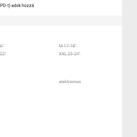
 SPD-t) adok hozzá
6"
M 17-18"
22"
XXL 23-24"
elektromos