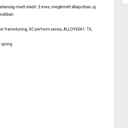
lanság miatt eladó. 3 éves, megkímélt állapotban, új
ivátban.
ine frametuning, XC perform series, ALLOY6061. T6,
 spring