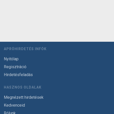
APRÓHIRDETÉS INFÓK
Nyitólap
Regisztráció
Hirdetésfeladás
HASZNOS OLDALAK
Megnézett hirdetések
Kedvenceid
Rólunk