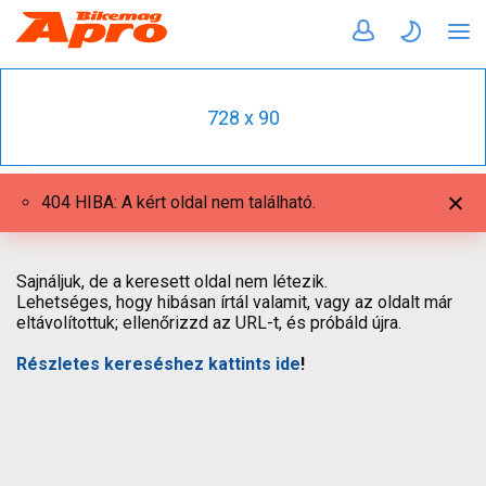
728 x 90
404 HIBA: A kért oldal nem található.
Sajnáljuk, de a keresett oldal nem létezik.
Lehetséges, hogy hibásan írtál valamit, vagy az oldalt már
eltávolítottuk; ellenőrizzd az URL-t, és próbáld újra.
Részletes kereséshez kattints ide
!