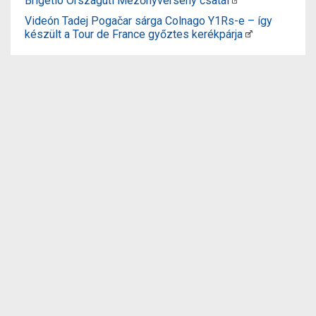
Brigetio Országúti Mezőnyverseny csatái
Videón Tadej Pogačar sárga Colnago Y1Rs-e – így
készült a Tour de France győztes kerékpárja