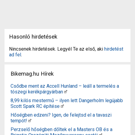
Hasonló hirdetések
Nincsenek hirdetések. Legyél Te az első, aki
hirdetést
ad fel
.
Bikemag.hu Hírek
Csődbe ment az Accell Hunland – leáll a termelés a
tószegi kerékpárgyárban
8,99 kilós mestermű – ilyen lett Dangerholm legújabb
Scott Spark RC építése
Hőségben edzeni? Igen, de felejtsd el a tavaszi
tempót!
Perzselő hőségben dőltek el a Masters OB és a