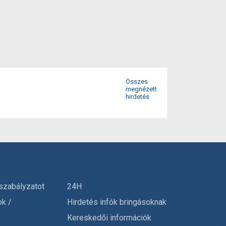
Összes
megnézett
hirdetés
szabályzatot
24H
ok /
Hirdetés infók bringásoknak
Kereskedői információk