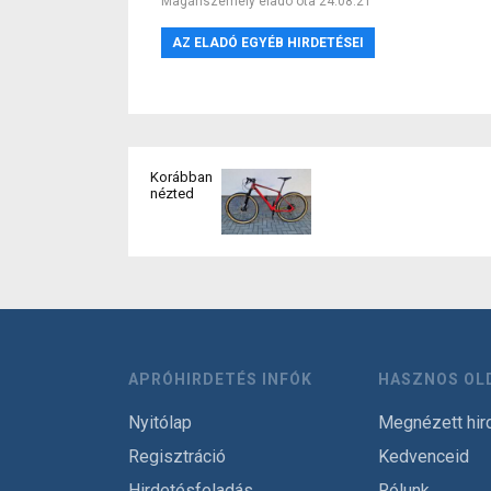
Magánszemély eladó óta 24.08.21
AZ ELADÓ EGYÉB HIRDETÉSEI
Korábban
nézted
APRÓHIRDETÉS INFÓK
HASZNOS OL
Nyitólap
Megnézett hir
Regisztráció
Kedvenceid
Hirdetésfeladás
Rólunk