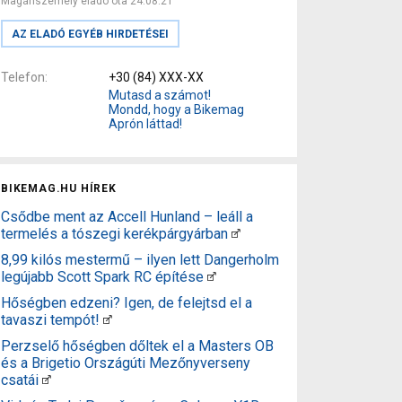
Magánszemély eladó óta 24.08.21
AZ ELADÓ EGYÉB HIRDETÉSEI
Telefon
+30 (84) XXX-XX
Mutasd a számot!
Mondd, hogy a Bikemag
Aprón láttad!
BIKEMAG.HU HÍREK
Csődbe ment az Accell Hunland – leáll a
termelés a tószegi kerékpárgyárban
8,99 kilós mestermű – ilyen lett Dangerholm
legújabb Scott Spark RC építése
Hőségben edzeni? Igen, de felejtsd el a
tavaszi tempót!
Perzselő hőségben dőltek el a Masters OB
és a Brigetio Országúti Mezőnyverseny
csatái