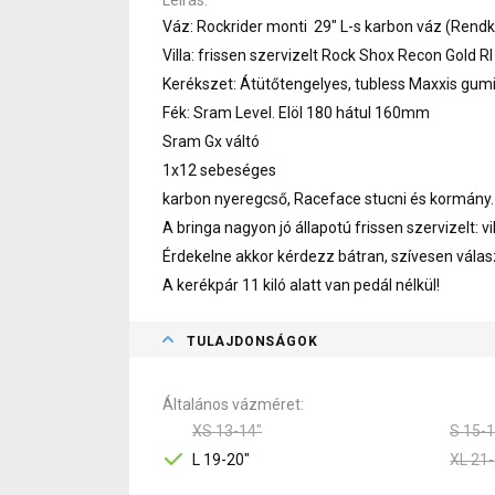
Váz: Rockrider monti 29" L-s karbon váz (Rend
Villa: frissen szervizelt Rock Shox Recon Gold R
Kerékszet: Átütőtengelyes, tubless Maxxis gumik
Fék: Sram Level. Elöl 180 hátul 160mm
Sram Gx váltó
1x12 sebeséges
karbon nyeregcső, Raceface stucni és kormány.
A bringa nagyon jó állapotú frissen szervizelt: vil
Érdekelne akkor kérdezz bátran, szívesen válas
A kerékpár 11 kiló alatt van pedál nélkül!
TULAJDONSÁGOK
Általános vázméret
XS 13-14"
S 15-1
L 19-20"
XL 21-