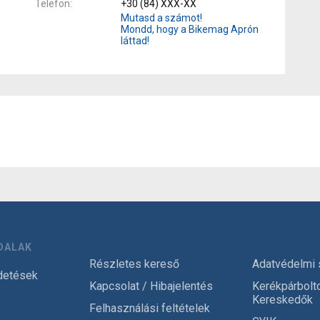
Telefon
+30 (84) XXX-XX
Mutasd a számot!
Mondd, hogy a Bikemag Aprón
láttad!
DALAK
Részletes kereső
Adatvédelmi 
detések
Kapcsolat / Hibajelentés
Kerékpárbolt
Kereskedők
Felhasználási feltételek